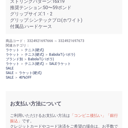
ストリングパターン:16x19
推奨テンション:50〜59ポンド
グリップサイズ:1・2
グリップ:シンテックプロ(ホワイト)
付属品:ハードケース
商品コード：
3324921697666 ～ 3324921697673
関連カテゴリ：
ラケット
＞
テニス(硬式)
ラケット
＞
テニス(硬式)
＞
BabolaT(バボラ)
ブランド別
＞
BabolaT(バボラ)
ラケット
＞
テニス(硬式)
＞
SALEラケット
SALE
SALE
＞
ラケット(硬式)
SALE
＞
40%OFF
お支払い方法について
ご利用いただけるお支払い方法は
「コンビニ後払い」「銀行
振込」
です。
クレジットカードやコード決済をご希望の場合は、お手数で