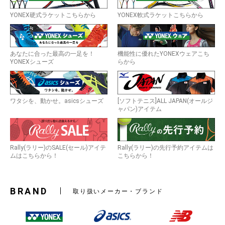
YONEX硬式ラケットこちらから
YONEX軟式ラケットこちらから
あなたに合った最高の一足を！
機能性に優れたYONEXウェアこち
YONEXシューズ
らから
ワタシを、動かせ。asicsシューズ
[ソフトテニス]ALL JAPAN(オールジ
ャパン)アイテム
Rally(ラリー)のSALE(セール)アイテ
Rally(ラリー)の先行予約アイテムは
ムはこちらから！
こちらから！
BRAND
取り扱いメーカー・ブランド