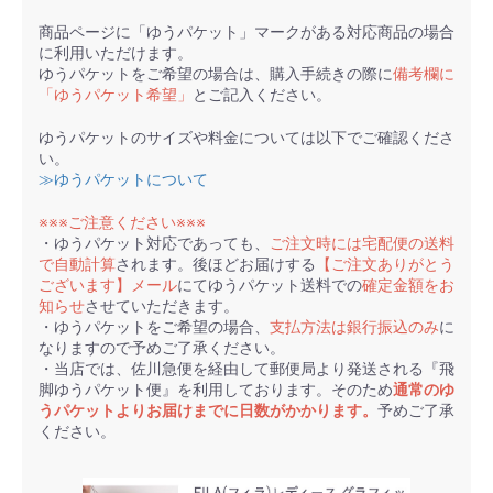
商品ページに「ゆうパケット」マークがある対応商品の場合
に利用いただけます。
ゆうパケットをご希望の場合は、購入手続きの際に
備考欄に
「ゆうパケット希望」
とご記入ください。
ゆうパケットのサイズや料金については以下でご確認くださ
い。
≫ゆうパケットについて
※※※ご注意ください※※※
・ゆうパケット対応であっても、
ご注文時には宅配便の送料
で自動計算
されます。後ほどお届けする
【ご注文ありがとう
ございます】メール
にてゆうパケット送料での
確定金額をお
知らせ
させていただきます。
・ゆうパケットをご希望の場合、
支払方法は銀行振込のみ
に
なりますので予めご了承ください。
・当店では、佐川急便を経由して郵便局より発送される『飛
脚ゆうパケット便』を利用しております。そのため
通常のゆ
うパケットよりお届けまでに日数がかかります。
予めご了承
ください。