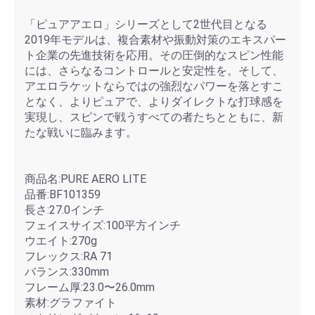
「ピュアアエロ」シリーズとして2世代目となる
2019年モデルは、複合素材や振動対策のエキスパー
ト企業の先進技術を応用。その圧倒的なスピン性能
には、さらなるコントロールと安定性を。そして、
アエロラケットならではの強烈なパワーを落とすこ
となく、よりピュアで、よりダイレクトな打球感を
実現し、スピンで戦うすべての者たちとともに、新
たな戦いに臨みます。
商品名:PURE AERO LITE
品番:BF101359
長さ:27.0インチ
フェイスサイズ:100平方インチ
ウエイト:270g
フレックス:RA 71
バランス:330mm
フレーム厚:23.0〜26.0mm
素材:グラファイト