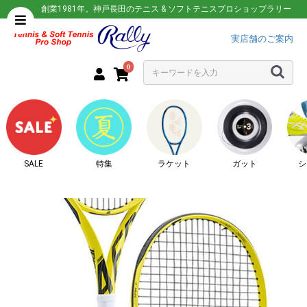
創業1981年。神戸長田のテニス & ソフトテニスプロショップラリー
実店舗のご案内
0
SALE
特集
ラケット
ガット
シ