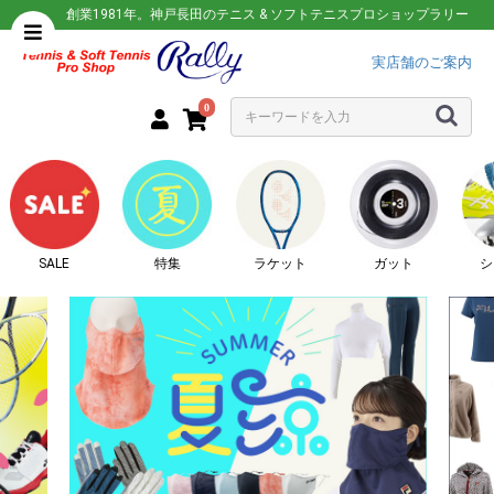
創業1981年。神戸長田のテニス & ソフトテニスプロショップラリー
実店舗のご案内
0
SALE
特集
ラケット
ガット
シ