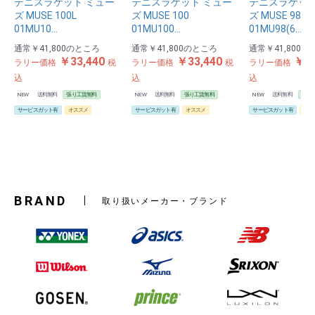
テニスラケット ミュー
テニスラケット ミュー
テニスラケット
ズ MUSE 100L
ズ MUSE 100
ズ MUSE 98
01MU10…
01MU100…
01MU98(6…
通常
￥41,800
のところ
通常
￥41,800
のところ
通常
￥41,800
の
￥33,440
￥33,440
￥33
ラリー価格
税
ラリー価格
税
ラリー価格
込
込
込
NEW
送料無料
張り工賃無料
NEW
送料無料
張り工賃無料
NEW
送料無料
張り
サービスガット有
オススメ
サービスガット有
オススメ
サービスガット有
オス
BRAND
取り扱いメーカー・ブランド