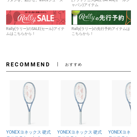
ワタシを、動かせ。asicsシューズ
[ソフトテニス]ALL JAPAN(オールジ
ャパン)アイテム
Rally(ラリー)のSALE(セール)アイテ
Rally(ラリー)の先行予約アイテムは
ムはこちらから！
こちらから！
RECOMMEND
おすすめ
YONEXヨネックス 硬式
YONEXヨネックス 硬式
YONEXヨネッ