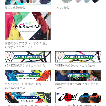
夏涼UV対策特集
マスク特集
何色のウェアでプレーする？ 色か
ら探すテニスウェア！
YONEX硬式ラケットこちらから
YONEX軟式ラケットこちらから
あなたに合った最高の一足を！
機能性に優れたYONEXウェアこち
YONEXシューズ
らから