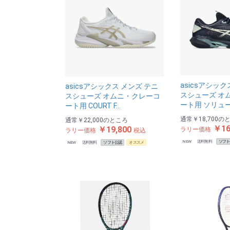
asicsアシック
asicsアシックス メンズ テニ
スシューズ オ
スシューズ オムニ・クレーコ
ート用 ソリュ
ート用 COURT F…
通常
￥18,700
の
通常
￥22,000
のところ
￥16
￥19,800
ラリー価格
ラリー価格
税込
NEW
送料無料
ソフト
NEW
送料無料
ソフト公認
オススメ