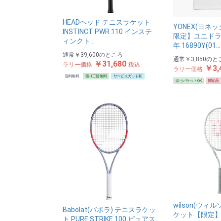
HEADヘッド テニスラケット
YONEX(ヨネ
INSTINCT PWR 110 インステ
限定】ユニドラ
ィンクト…
年 16890Y(01…
通常
￥39,600
のところ
通常
￥3,850
のと
￥31,680
ラリー価格
税込
￥3,
ラリー価格
送料無料
張り工賃無料
サービスガット有
ゆうパケットOK
限定品
wilson(ウィ
Babolat(バボラ) テニスラケッ
ケット【限定】US
ト PURE STRIKE 100 ピュアス