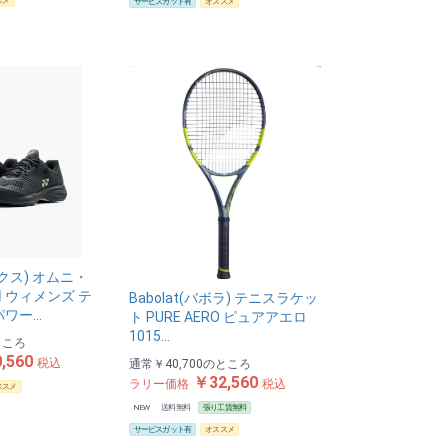
スメ
サービスガット有
オススメ
ックス) オムニ・
 ウィメンズ テ
Babolat(バボラ) テニスラケッ
パワー…
ト PURE AERO ピュアアエロ
1015…
ところ
,560
税込
通常
￥40,700
のところ
￥32,560
ラリー価格
税込
ススメ
NEW
送料無料
張り工賃無料
サービスガット有
オススメ