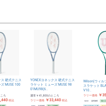
クス 硬式テニス
YONEXヨネックス 硬式テニス
Wilson(ウィ
 MUSE 100
ラケット ミューズ MUSE 98
スラケット BLAD
01MU98(6…
V10…
￥35
ラリー価格
ところ
通常
￥41,800
のところ
,440
￥33,440
税込
ラリー価格
税込
NEW
送料無料
張り
賃無料
NEW
送料無料
張り工賃無料