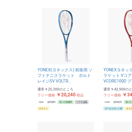
YONEX(ヨネックス) 前衛用 ソ
YONEXヨネッ
フトテニスラケット ボルト
ラケット Vコア
レイジ5V VOLTR…
VCORE100D 
通常
￥25,300
のところ
通常
￥42,900
の
￥20,240
￥34
ラリー価格
税込
ラリー価格
NEW
送料無料
張り工賃無料
ソフト公認
NEW
送料無料
張り工
オススメ
サービスガット有
オス