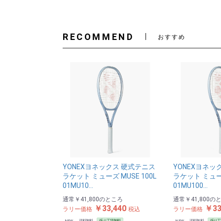
RECOMMEND
おすすめ
YONEXヨネックス 硬式テニス
YONEXヨネッ
ラケット ミューズ MUSE 100L
ラケット ミューズ
01MU10…
01MU100…
通常
￥41,800
のところ
通常
￥41,800
の
￥33,440
￥33
ラリー価格
税込
ラリー価格
NEW
送料無料
張り工賃無料
NEW
送料無料
張り工