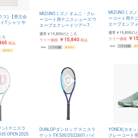
MIZUNOミズ
MIZUNOミズノ オムニ・クレ
ックス) 【受注会
ーコート用テニ
ーコート用テニスシューズ ウ
イTシャツ 午
エーブエンフォ
エーブエクシードツアー7…
通常
￥19,800
の
通常
￥19,800
のところ
ころ
￥15
ラリー価格
￥15,840
ラリー価格
税込
465
税込
NEW
ソフト公認
オ
NEW
ソフト公認
オススメ
オススメ
ルソン) テニスラ
DUNLOPダンロップ テニスラ
YONEX(ヨネ
 OPEN 2025
ケット FX 500 DS22601 バイ
クレーコート