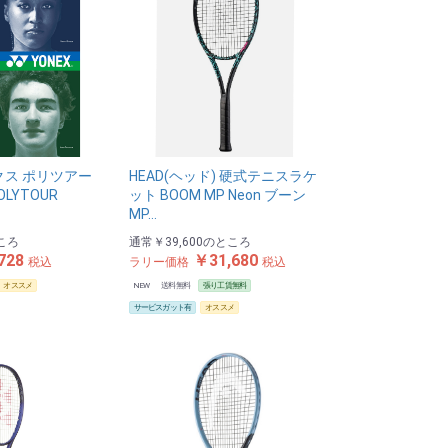
クス ポリツアー
HEAD(ヘッド) 硬式テニスラケ
OLYTOUR
ット BOOM MP Neon ブーン
MP…
ころ
通常
￥39,600
のところ
728
￥31,680
税込
ラリー価格
税込
オススメ
NEW
送料無料
張り工賃無料
サービスガット有
オススメ