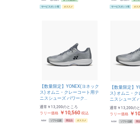
サービスガット有
オススメ
サービスガット有
オス
【数量限定】YONEX(ヨネック
【数量限定】YO
ス) オムニ・クレーコート用テ
ス) オムニ・
ニスシューズ パワーク…
ニスシューズ 
通常
￥13,200
のところ
通常
￥13,200
の
￥10,560
￥10
ラリー価格
税込
ラリー価格
NEW
ソフト公認
限定品
オススメ
NEW
ソフト公認
限