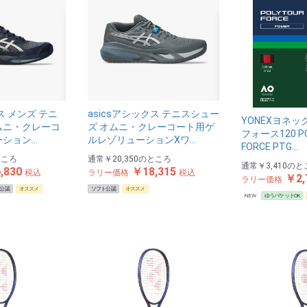
ス メンズ テニ
asicsアシックス テニスシュー
YONEXヨネッ
ムニ・クレーコ
ズ オムニ・クレーコート用ゲ
フォース120 P
ーション…
ルレゾリューションⅩワ…
FORCE PTG…
ところ
通常
￥20,350
のところ
通常
￥3,410
のと
,830
￥18,315
税込
ラリー価格
税込
￥2,
ラリー価格
公認
オススメ
ソフト公認
オススメ
NEW
ゆうパケットOK