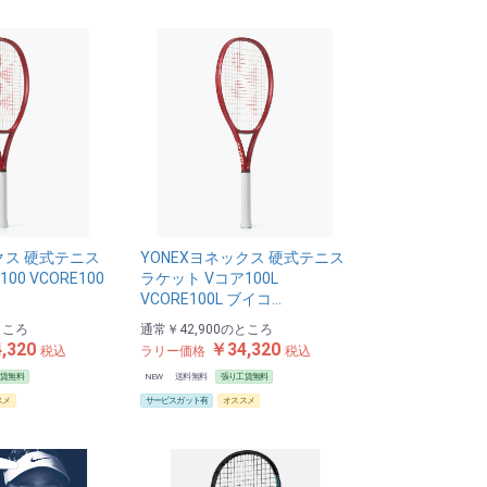
クス 硬式テニス
YONEXヨネックス 硬式テニス
00 VCORE100
ラケット Vコア100L
VCORE100L ブイコ…
ところ
通常
￥42,900
のところ
,320
￥34,320
税込
ラリー価格
税込
工賃無料
NEW
送料無料
張り工賃無料
スメ
サービスガット有
オススメ