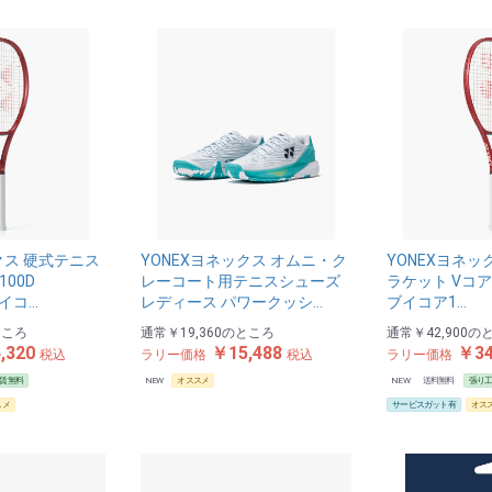
クス 硬式テニス
YONEXヨネックス オムニ・ク
YONEXヨネッ
100D
レーコート用テニスシューズ
ラケット Vコア1
ブイコ…
レディース パワークッシ…
ブイコア1…
ところ
通常
￥19,360
のところ
通常
￥42,900
の
,320
￥15,488
￥34
税込
ラリー価格
税込
ラリー価格
賃無料
NEW
オススメ
NEW
送料無料
張り
スメ
サービスガット有
オス