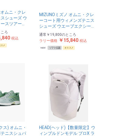
ノ オムニ・クレ
MIZUNOミズノ オムニ・クレ
スシューズ ウ
ーコート用ウィメンズテニス
ースツアー…
シューズ ウエーブエクシー…
ところ
通常
￥19,800
のところ
,840
税込
￥15,840
ラリー価格
税込
ススメ
NEW
ソフト公認
オススメ
ックス) オムニ・
HEAD(ヘッド)【数量限定】ウ
用テニスシュパ
ィンブルドンモデル プロX ラ