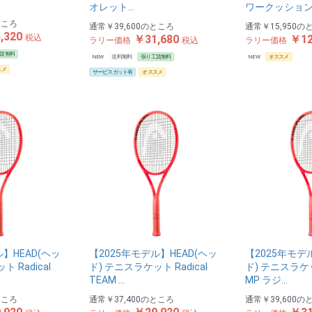
オレット…
ワークッション
ところ
通常
￥39,600
のところ
通常
￥15,950
の
,320
￥31,680
￥12
税込
ラリー価格
税込
ラリー価格
賃無料
NEW
送料無料
張り工賃無料
NEW
オススメ
スメ
サービスガット有
オススメ
ル】HEAD(ヘッ
【2025年モデル】HEAD(ヘッ
【2025年モデ
 Radical
ド) テニスラケット Radical
ド) テニスラケット
TEAM …
MP ラジ…
ところ
通常
￥37,400
のところ
通常
￥39,600
の