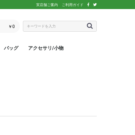
実店舗ご案内
ご利用ガイド
￥0
バッグ
アクセサリ/小物
ぶウェア
ア
インナー/スパッ
ス
シックス)
アディダス)
エレッセ)
(ダンロップ)
スリクソン)
ーセン)
キ)
バボラ)
o(パラディーゾ)
)
リンス)
ミズノ)
ance(ニューバラ
ネックス)
rtif(ルコックス
リュック
トートバッグ
ショルダーバッグ
ラケットバッグ
ラケットケース
シューズケース
マルチケース
クーラーバッグ・クーラー
ランドリーバッグ
スタッフバック
adidas(アディダス)
Wilson(ウィルソン)
ellesse(エレッセ)
GOSEN(ゴーセン)
NIKE(ナイキ)
New Balance(ニューバラ
BabolaT(バボラ)
DUNLOP(ダンロップ)
FILA(フィラ)
HEAD(ヘッド)
mizuno(ミズノ)
prince(プリンス)
YONEX(ヨネックス)
マスク
ボール
バック備品
ラケット用品
キャップ・バイザー
サングラス
ヘアバンド・リストバンド
アームカバー
グローブ・手袋
ソックス
ネックウォーマー
タオル
傘
ポーチ/コインケース
ネックカバー
UV対策
防寒対策
サプリメント・ドリンク
コート用品
ベージュ
カラフル/多色
ピンク
ブラウン/茶
パープル/紫
ブルー・ネイビー/青・紺
グリーン/緑
イエロー/黄
オレンジ/橙
レッド/赤
グレー/灰
ブラック/黒
ホワイト/白
ウォームアップシャツ
ベスト
ジャケット
ベンチコート
Tシャツ/ポロシャツ(半袖)
Tシャツ(長袖)
トレーナー/パーカー/セー
ゲームシャツ
ブレーカー
ウォームアップパンツ
ショートパンツ
ロングパンツ
スコート
オーバースカート
UV対策
ボレロ
練習グッズ
エアポンプ
グリップテープ
エッジガード
振動止め
UV対策
UV対策
UV対策
)
ボックス
ンス)
ター