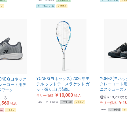
サービスガット有
オス
スメ
サービスガット有
オススメ
YONEX(ヨネックス) 2026年モ
YONEX(ヨネ
NEX(ヨネック
デル ソフトテニスラケット ガ
クレーコート用
クレーコート用テ
ット張り上げ済商…
ニスシューズ 
パワーク…
￥10,000
ラリー価格
税込
通常
￥13,200
の
ところ
￥10
,560
NEW
ガット張上済
ソフト公認
オススメ
ラリー価格
税込
NEW
ソフト公認
オ
定品
オススメ