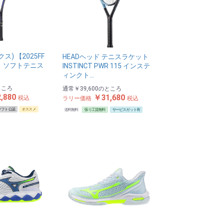
ス) 【2025FF
HEADヘッド テニスラケット
】 ソフトテニス
INSTINCT PWR 115 インステ
ィンクト…
ところ
通常
￥39,600
のところ
,880
￥31,680
税込
ラリー価格
税込
ソフト公認
オススメ
送料無料
張り工賃無料
サービスガット有