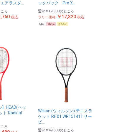
エアラスダ…
ックパック Pro X…
ところ
通常
￥19,800
のところ
,760
￥17,820
税込
ラリー価格
税込
NEW
限定品
オススメ
ル】HEAD(ヘッ
Wilson (ウィルソン) テニスラ
 Radical
ケット RF 01 WR151411 サー
ビ…
ところ
通常
￥49,500
のところ