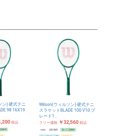
ルソン) 硬式テニ
Wilson(ウィルソン) 硬式テニ
E 98 16X19
スラケットBLADE 100 V10 ブ
レード1…
,200
￥32,560
税込
ラリー価格
税込
工賃無料
NEW
送料無料
張り工賃無料