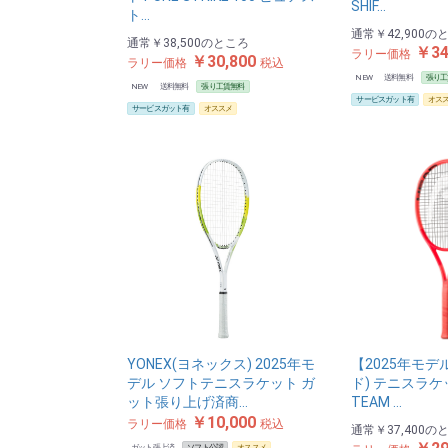
SHIF…
ト…
通常
￥42,900
の
通常
￥38,500
のところ
￥34
ラリー価格
￥30,800
ラリー価格
税込
NEW
送料無料
張り工
NEW
送料無料
張り工賃無料
サービスガット有
オス
サービスガット有
オススメ
YONEX(ヨネックス) 2025年モ
【2025年モデ
デル ソフトテニスラケット ガ
ド) テニスラケット
ット張り上げ済商…
TEAM …
￥10,000
ラリー価格
税込
通常
￥37,400
の
ガット張上済
ソフト公認
オススメ