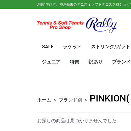
創業1981年。神戸長田のテニス & ソフトテニスプロショ
SALE
ラケット
ストリング/ガット
ガット(ソフトテニス)
ガット(硬式)
ラケット(硬式)
ソフトテニスラケット
シューズ
ウェア
バック
キャップ
その他
70%OFF
60％OFF
50%OFF
45%OFF
40%OFF
35%OFF
30%OFF
25％OFF
テニス(硬式)
ソフトテニス(軟式)
テニス(硬式)
ソフトテニス(軟式)
メンズ/ユニセッ
レディース
初心
ジュ
Wils
SRI
DUN
Babo
Prin
HEA
Toal
YON
SAL
中学
新入
初心
前衛/
後衛
オー
GOS
SRI
DUN
mizu
YON
SAL
ジュニア
特集
訳あり
ブランド
ト
ラケット
ウェア
シューズ
冬のオススメ商品
夏のオススメ商品
UV対策
お得な福袋
軟式ラケット
硬式ラケット
バッグ
シューズ
ウェア
asics(ア
adidas(
Wilson(
ellesse(
GOSEN(
zaoral(
SIGNUM 
SRIXON(
DUNLOP
K・SWISS
TecniFi
TOALSO
NIKE(ナイ
New Bal
BabolaT
Paradis
PINKION
YAKeNU(
FILA(フィ
Prince(
HEAD(ヘッ
mizuno(
YONEX(
LUCENT
LUXILON
KENKO(
ロ)
バー)
ンス)
PINKIO
ホーム
＞
ブランド別
＞
お探しの商品は見つかりませんでした