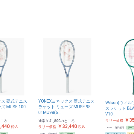
クス 硬式テニス
YONEXヨネックス 硬式テニス
Wilson(ウィ
 MUSE 100
ラケット ミューズ MUSE 98
スラケット BLAD
01MU98(6…
V10…
￥35
ラリー価格
ところ
通常
￥41,800
のところ
,440
￥33,440
税込
ラリー価格
税込
NEW
送料無料
張り
賃無料
NEW
送料無料
張り工賃無料