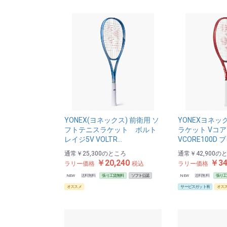
YONEX(ヨネックス) 前衛用 ソ
YONEXヨネッ
フトテニスラケット ボルト
ラケット Vコア
レイジ5V VOLTR…
VCORE100D 
通常
￥25,300
のところ
通常
￥42,900
の
￥20,240
￥34
ラリー価格
税込
ラリー価格
NEW
送料無料
張り工賃無料
ソフト公認
NEW
送料無料
張り工
オススメ
サービスガット有
オス