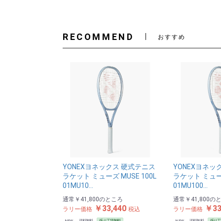
RECOMMEND
おすすめ
YONEXヨネックス 硬式テニス
YONEXヨネッ
ラケット ミューズ MUSE 100L
ラケット ミューズ
01MU10…
01MU100…
通常
￥41,800
のところ
通常
￥41,800
の
￥33,440
￥33
ラリー価格
税込
ラリー価格
NEW
送料無料
張り工賃無料
NEW
送料無料
張り工