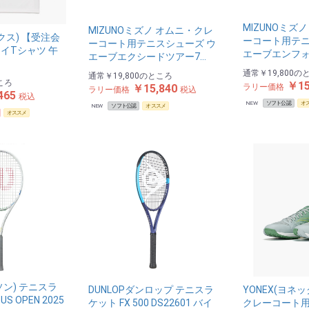
MIZUNOミズ
MIZUNOミズノ オムニ・クレ
ックス) 【受注会
ーコート用テニ
ーコート用テニスシューズ ウ
イTシャツ 午
エーブエンフォ
エーブエクシードツアー7…
通常
￥19,800
の
通常
￥19,800
のところ
ころ
￥15
ラリー価格
￥15,840
ラリー価格
税込
465
税込
NEW
ソフト公認
オ
NEW
ソフト公認
オススメ
オススメ
ルソン) テニスラ
DUNLOPダンロップ テニスラ
YONEX(ヨネ
 OPEN 2025
ケット FX 500 DS22601 バイ
クレーコート