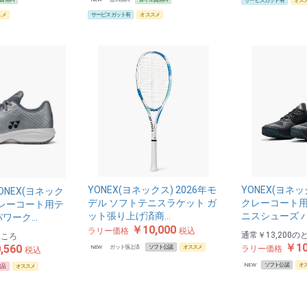
サービスガット有
オス
スメ
サービスガット有
オススメ
YONEX(ヨネックス) 2026年モ
YONEX(ヨネ
NEX(ヨネック
デル ソフトテニスラケット ガ
クレーコート用
クレーコート用テ
ット張り上げ済商…
ニスシューズ 
パワーク…
￥10,000
ラリー価格
税込
通常
￥13,200
の
ところ
￥10
,560
NEW
ガット張上済
ソフト公認
オススメ
ラリー価格
税込
NEW
ソフト公認
オ
定品
オススメ