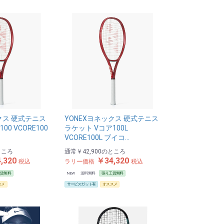
クス 硬式テニス
YONEXヨネックス 硬式テニス
00 VCORE100
ラケット Vコア100L
VCORE100L ブイコ…
ところ
通常
￥42,900
のところ
,320
￥34,320
税込
ラリー価格
税込
工賃無料
NEW
送料無料
張り工賃無料
スメ
サービスガット有
オススメ