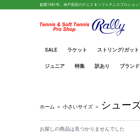
創業1981年。神戸長田のテニス & ソフトテニスプロショ
SALE
ラケット
ストリング/ガット
ガット(ソフトテニス)
ガット(硬式)
ラケット(硬式)
ソフトテニスラケット
シューズ
ウェア
バック
キャップ
その他
70%OFF
60％OFF
50%OFF
45%OFF
40%OFF
35%OFF
30%OFF
25％OFF
テニス(硬式)
ソフトテニス(軟式)
テニス(硬式)
ソフトテニス(軟式)
メンズ/ユニセッ
レディース
初心
ジュ
Wils
SRI
DUN
Babo
Prin
HEA
Toal
YON
SAL
中学
新入
初心
前衛/
後衛
オー
GOS
SRI
DUN
mizu
YON
SAL
ジュニア
特集
訳あり
ブランド
ト
ラケット
ウェア
シューズ
冬のオススメ商品
夏のオススメ商品
UV対策
お得な福袋
軟式ラケット
硬式ラケット
バッグ
シューズ
ウェア
asics(ア
adidas(
Wilson(
ellesse(
GOSEN(
zaoral(
SIGNUM 
SRIXON(
DUNLOP
K・SWISS
TecniFi
TOALSO
NIKE(ナイ
New Bal
BabolaT
Paradis
PINKION
YAKeNU(
FILA(フィ
Prince(
HEAD(ヘッ
mizuno(
YONEX(
LUCENT
LUXILON
KENKO(
ロ)
バー)
ンス)
シュー
ホーム
＞
小さいサイズ
＞
お探しの商品は見つかりませんでした