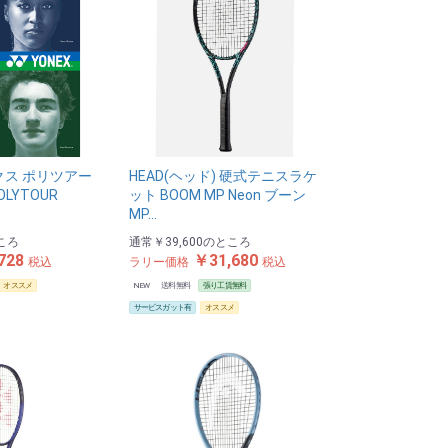
クス ポリツアー
HEAD(ヘッド) 硬式テニスラケ
OLYTOUR
ット BOOM MP Neon ブーン
MP…
ころ
通常
￥39,600
のところ
728
￥31,680
税込
ラリー価格
税込
オススメ
NEW
送料無料
張り工賃無料
サービスガット有
オススメ