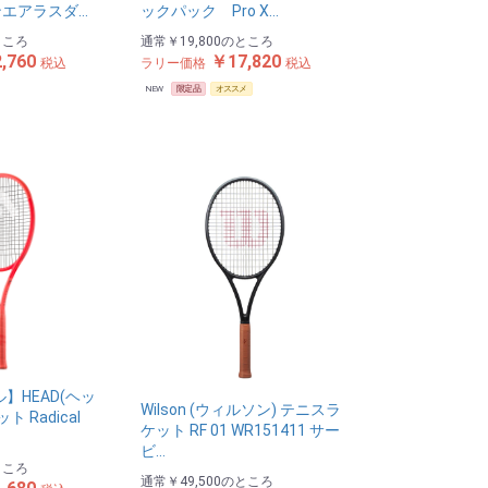
エアラスダ…
ックパック Pro X…
ところ
通常
￥19,800
のところ
,760
￥17,820
税込
ラリー価格
税込
NEW
限定品
オススメ
ル】HEAD(ヘッ
Wilson (ウィルソン) テニスラ
 Radical
ケット RF 01 WR151411 サー
ビ…
ところ
通常
￥49,500
のところ