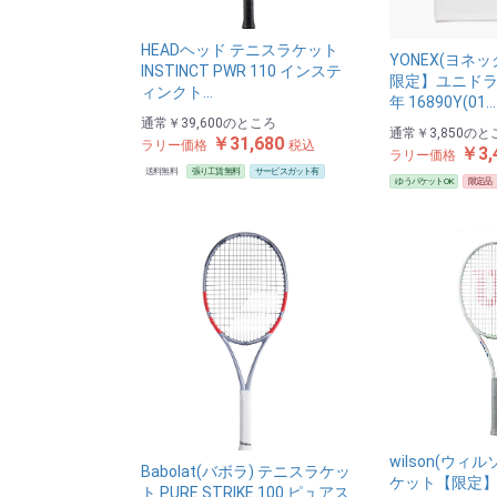
HEADヘッド テニスラケット
YONEX(ヨネ
INSTINCT PWR 110 インステ
限定】ユニドラ
ィンクト…
年 16890Y(01…
通常
￥39,600
のところ
通常
￥3,850
のと
￥31,680
ラリー価格
税込
￥3,
ラリー価格
送料無料
張り工賃無料
サービスガット有
ゆうパケットOK
限定品
wilson(ウィ
Babolat(バボラ) テニスラケッ
ケット【限定】US
ト PURE STRIKE 100 ピュアス