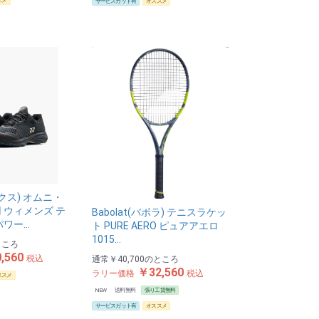
スメ
サービスガット有
オススメ
ックス) オムニ・
 ウィメンズ テ
Babolat(バボラ) テニスラケッ
パワー…
ト PURE AERO ピュアアエロ
1015…
ところ
,560
税込
通常
￥40,700
のところ
￥32,560
ラリー価格
税込
ススメ
NEW
送料無料
張り工賃無料
サービスガット有
オススメ