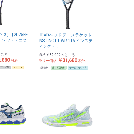
ス) 【2025FF
HEADヘッド テニスラケット
】 ソフトテニス
INSTINCT PWR 115 インステ
ィンクト…
ところ
通常
￥39,600
のところ
,880
￥31,680
税込
ラリー価格
税込
ソフト公認
オススメ
送料無料
張り工賃無料
サービスガット有