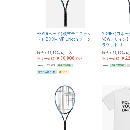
HEAD(ヘッド) 硬式テニスラケ
YONEX(ヨネッ
ット BOOM MP L Neon ブーン
NEWデザイン
…
ラケット オ…
通常
￥38,500
のところ
通常
￥28,600
の
￥30,800
￥22
ラリー価格
税込
ラリー価格
NEW
送料無料
張り工賃無料
NEW
張り工賃無料
サービスガット有
オススメ