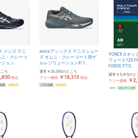
ス メンズ テニ
asicsアシックス テニスシュー
YONEXヨネッ
ムニ・クレーコ
ズ オムニ・クレーコート用ゲ
フォース120 P
ーション…
ルレゾリューションⅩワ…
FORCE PTG…
ところ
通常
￥20,350
のところ
通常
￥3,410
のと
,830
￥18,315
税込
ラリー価格
税込
￥2,
ラリー価格
公認
オススメ
ソフト公認
オススメ
NEW
ゆうパケットOK