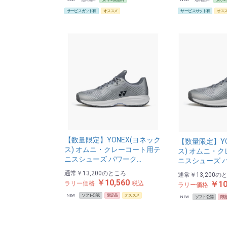
サービスガット有
オススメ
サービスガット有
オス
【数量限定】YONEX(ヨネック
【数量限定】YO
ス) オムニ・クレーコート用テ
ス) オムニ・
ニスシューズ パワーク…
ニスシューズ 
通常
￥13,200
のところ
通常
￥13,200
の
￥10,560
￥10
ラリー価格
税込
ラリー価格
NEW
ソフト公認
限定品
オススメ
NEW
ソフト公認
限