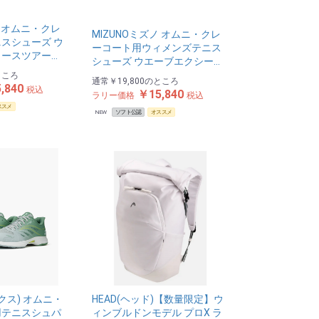
ノ オムニ・クレ
MIZUNOミズノ オムニ・クレ
スシューズ ウ
ーコート用ウィメンズテニス
ースツアー…
シューズ ウエーブエクシー…
ところ
通常
￥19,800
のところ
,840
税込
￥15,840
ラリー価格
税込
ススメ
NEW
ソフト公認
オススメ
ックス) オムニ・
HEAD(ヘッド)【数量限定】ウ
用テニスシュパ
ィンブルドンモデル プロX ラ