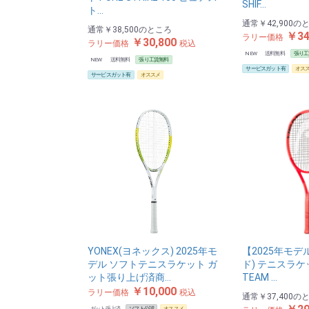
SHIF…
ト…
通常
￥42,900
の
通常
￥38,500
のところ
￥34
ラリー価格
￥30,800
ラリー価格
税込
NEW
送料無料
張り工
NEW
送料無料
張り工賃無料
サービスガット有
オス
サービスガット有
オススメ
YONEX(ヨネックス) 2025年モ
【2025年モデ
デル ソフトテニスラケット ガ
ド) テニスラケット
ット張り上げ済商…
TEAM …
￥10,000
ラリー価格
税込
通常
￥37,400
の
ガット張上済
ソフト公認
オススメ