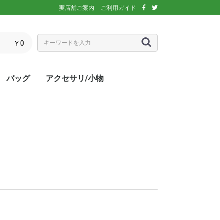
実店舗ご案内
ご利用ガイド
￥0
バッグ
アクセサリ/小物
ぶウェア
ア
インナー/スパッ
ス
シックス)
アディダス)
エレッセ)
(ダンロップ)
スリクソン)
ーセン)
キ)
バボラ)
o(パラディーゾ)
)
リンス)
ミズノ)
ance(ニューバラ
ネックス)
rtif(ルコックス
リュック
トートバッグ
ショルダーバッグ
ラケットバッグ
ラケットケース
シューズケース
マルチケース
クーラーバッグ・クーラー
ランドリーバッグ
スタッフバック
adidas(アディダス)
Wilson(ウィルソン)
ellesse(エレッセ)
GOSEN(ゴーセン)
NIKE(ナイキ)
New Balance(ニューバラ
BabolaT(バボラ)
DUNLOP(ダンロップ)
FILA(フィラ)
HEAD(ヘッド)
mizuno(ミズノ)
prince(プリンス)
YONEX(ヨネックス)
マスク
ボール
バック備品
ラケット用品
キャップ・バイザー
サングラス
ヘアバンド・リストバンド
アームカバー
グローブ・手袋
ソックス
ネックウォーマー
タオル
傘
ポーチ/コインケース
ネックカバー
UV対策
防寒対策
サプリメント・ドリンク
コート用品
ベージュ
カラフル/多色
ピンク
ブラウン/茶
パープル/紫
ブルー・ネイビー/青・紺
グリーン/緑
イエロー/黄
オレンジ/橙
レッド/赤
グレー/灰
ブラック/黒
ホワイト/白
ウォームアップシャツ
ベスト
ジャケット
ベンチコート
Tシャツ/ポロシャツ(半袖)
Tシャツ(長袖)
トレーナー/パーカー/セー
ゲームシャツ
ブレーカー
ウォームアップパンツ
ショートパンツ
ロングパンツ
スコート
オーバースカート
UV対策
ボレロ
練習グッズ
エアポンプ
グリップテープ
エッジガード
振動止め
UV対策
UV対策
UV対策
)
ボックス
ンス)
ター