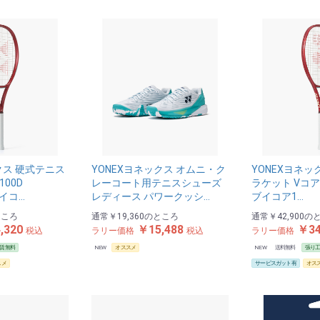
クス 硬式テニス
YONEXヨネックス オムニ・ク
YONEXヨネッ
100D
レーコート用テニスシューズ
ラケット Vコア1
ブイコ…
レディース パワークッシ…
ブイコア1…
ところ
通常
￥19,360
のところ
通常
￥42,900
の
,320
￥15,488
￥34
税込
ラリー価格
税込
ラリー価格
賃無料
NEW
オススメ
NEW
送料無料
張り
スメ
サービスガット有
オス