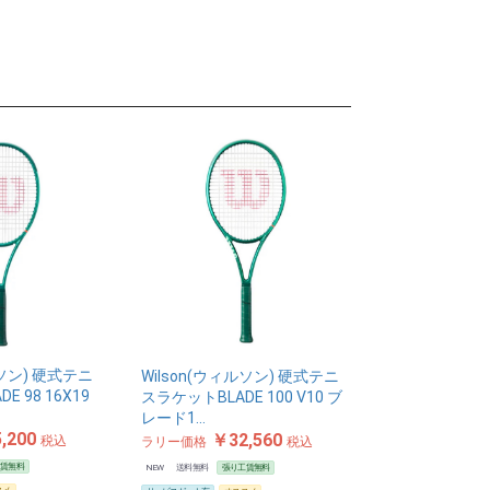
ルソン) 硬式テニ
Wilson(ウィルソン) 硬式テニ
E 98 16X19
スラケットBLADE 100 V10 ブ
レード1…
,200
￥32,560
税込
ラリー価格
税込
工賃無料
NEW
送料無料
張り工賃無料