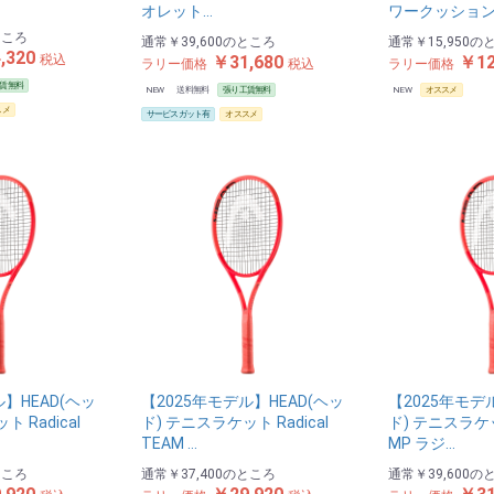
オレット…
ワークッション
ところ
通常
￥39,600
のところ
通常
￥15,950
の
,320
￥31,680
￥12
税込
ラリー価格
税込
ラリー価格
賃無料
NEW
送料無料
張り工賃無料
NEW
オススメ
スメ
サービスガット有
オススメ
ル】HEAD(ヘッ
【2025年モデル】HEAD(ヘッ
【2025年モデ
 Radical
ド) テニスラケット Radical
ド) テニスラケット
TEAM …
MP ラジ…
ところ
通常
￥37,400
のところ
通常
￥39,600
の