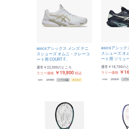
asicsアシック
asicsアシックス メンズ テニ
スシューズ オ
スシューズ オムニ・クレーコ
ート用 ソリュ
ート用 COURT F…
通常
￥18,700
の
通常
￥22,000
のところ
￥16
￥19,800
ラリー価格
ラリー価格
税込
NEW
送料無料
ソフト
NEW
送料無料
ソフト公認
オススメ