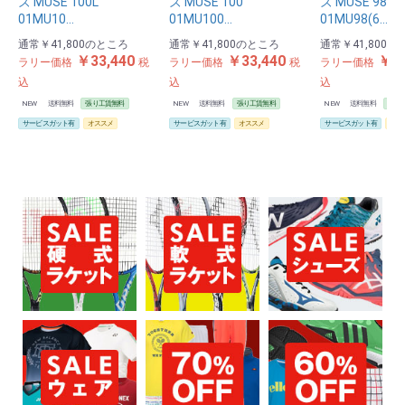
ズ MUSE 100L
ズ MUSE 100
ズ MUSE 98
01MU10…
01MU100…
01MU98(6…
通常
￥41,800
のところ
通常
￥41,800
のところ
通常
￥41,800
の
￥33,440
￥33,440
￥33
ラリー価格
税
ラリー価格
税
ラリー価格
込
込
込
NEW
送料無料
張り工賃無料
NEW
送料無料
張り工賃無料
NEW
送料無料
張り
サービスガット有
オススメ
サービスガット有
オススメ
サービスガット有
オス
お買い物を続ける
カートへ進む