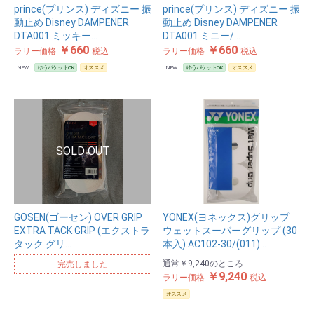
prince(プリンス) ディズニー 振
prince(プリンス) ディズニー 振
動止め Disney DAMPENER
動止め Disney DAMPENER
DTA001 ミッキー…
DTA001 ミニー/…
￥660
￥660
ラリー価格
税込
ラリー価格
税込
NEW
ゆうパケットOK
オススメ
NEW
ゆうパケットOK
オススメ
GOSEN(ゴーセン) OVER GRIP
YONEX(ヨネックス)グリップ
EXTRA TACK GRIP (エクストラ
ウェットスーパーグリップ (30
タック グリ…
本入).AC102-30/(011)…
通常
￥9,240
のところ
完売しました
￥9,240
ラリー価格
税込
オススメ