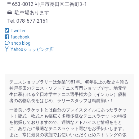
〒653-0012 神戸市長田区二番町3-1
駐車場あります
Tel: 078-577-2151
Twitter
facebook
shop blog
Yahooショッピング店
テニスショップラリーは創業1981年。40年以上の歴史を誇る
神戸長田のテニス・ソフトテニス専門ショップです。地元学
生に慕われる全日本学生テニス選手権大会（インカレ）優勝
者の名物店長をはじめ、ラリースタッフは精鋭揃い！
一番良いラケットとは自分のプレイスタイルにあったラケッ
ト！硬式・軟式とも幅広く多種多様なテニスラケットの特徴
を把握しておりますので、適切なアドバイスと情報をもと
に、あなたに最適なテニスラケット選びをお手伝いします。
また、常に最良の状態でお使いいただくためストリングの張