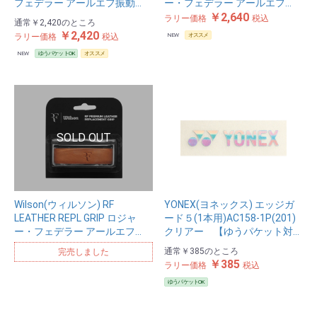
フェデラー アールエフ振動…
ー・フェデラー アールエフ…
￥2,640
ラリー価格
税込
通常
￥2,420
のところ
￥2,420
ラリー価格
税込
NEW
オススメ
NEW
ゆうパケットOK
オススメ
Wilson(ウィルソン) RF
YONEX(ヨネックス) エッジガ
LEATHER REPL GRIP ロジャ
ード５(1本用)AC158-1P(201)
ー・フェデラー アールエフ…
クリアー 【ゆうパケット対…
通常
￥385
のところ
完売しました
￥385
ラリー価格
税込
ゆうパケットOK