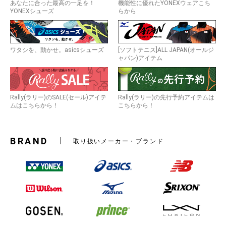
あなたに合った最高の一足を！
機能性に優れたYONEXウェアこち
YONEXシューズ
らから
ワタシを、動かせ。asicsシューズ
[ソフトテニス]ALL JAPAN(オールジ
ャパン)アイテム
Rally(ラリー)のSALE(セール)アイテ
Rally(ラリー)の先行予約アイテムは
ムはこちらから！
こちらから！
BRAND
取り扱いメーカー・ブランド