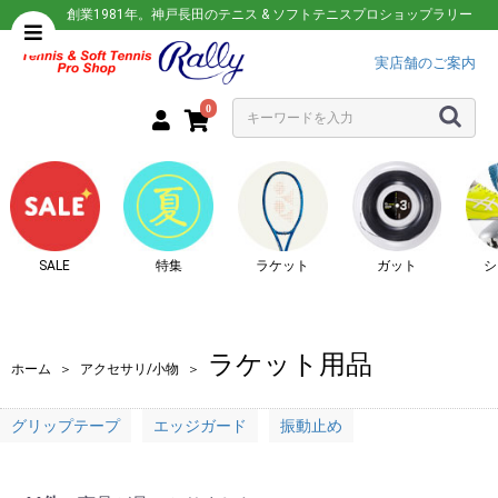
創業1981年。神戸長田のテニス & ソフトテニスプロショップラリー
実店舗のご案内
0
SALE
特集
ラケット
ガット
シ
ラケット用品
ホーム
＞
アクセサリ/小物
＞
グリップテープ
エッジガード
振動止め