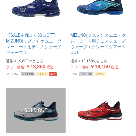
【SALE定価より30％OFF】
MIZUNO(ミズノ）オムニ・ク
MIZUNO(ミズノ）オムニ・ク
レーコート用テニスシューズ
レーコート用テニスシューズ
ウェーブエクシードツアー 6
ウェーブエ…
OC 6…
通常
￥19,800
のところ
通常
￥18,150
のところ
￥13,860
￥18,150
ラリー価格
税込
ラリー価格
税込
残りわずか
ソフト公認
オススメ
SALE
NEW
ソフト公認
オススメ