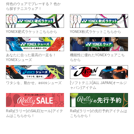
何色のウェアでプレーする？ 色か
ら探すテニスウェア！
YONEX硬式ラケットこちらから
YONEX軟式ラケットこちらから
あなたに合った最高の一足を！
機能性に優れたYONEXウェアこち
YONEXシューズ
らから
ワタシを、動かせ。asicsシューズ
[ソフトテニス]ALL JAPAN(オールジ
ャパン)アイテム
Rally(ラリー)のSALE(セール)アイテ
Rally(ラリー)の先行予約アイテムは
ムはこちらから！
こちらから！