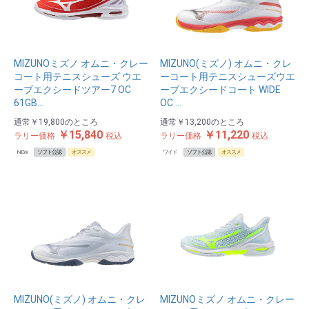
MIZUNOミズノ オムニ・クレー
MIZUNO(ミズノ) オムニ・クレ
コート用テニスシューズ ウエ
ーコート用テニスシューズウエ
ーブエクシードツアー7 OC
ーブエクシードコート WIDE
61GB…
OC …
通常
￥19,800
のところ
通常
￥13,200
のところ
￥15,840
￥11,220
ラリー価格
税込
ラリー価格
税込
NEW
ソフト公認
オススメ
ワイド
ソフト公認
オススメ
MIZUNO(ミズノ) オムニ・クレ
MIZUNOミズノ オムニ・クレー