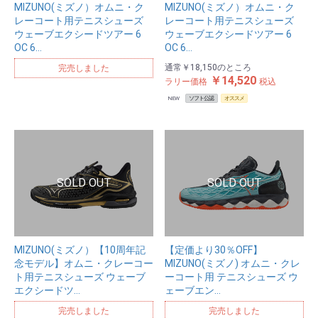
MIZUNO(ミズノ）オムニ・ク
MIZUNO(ミズノ）オムニ・ク
レーコート用テニスシューズ
レーコート用テニスシューズ
ウェーブエクシードツアー 6
ウェーブエクシードツアー 6
OC 6…
OC 6…
通常
￥18,150
のところ
完売しました
￥14,520
ラリー価格
税込
NEW
ソフト公認
オススメ
MIZUNO(ミズノ）【10周年記
【定価より30％OFF】
念モデル】オムニ・クレーコー
MIZUNO(ミズノ) オムニ・クレ
ト用テニスシューズ ウェーブ
ーコート用 テニスシューズ ウ
エクシードツ…
ェーブエン…
完売しました
完売しました