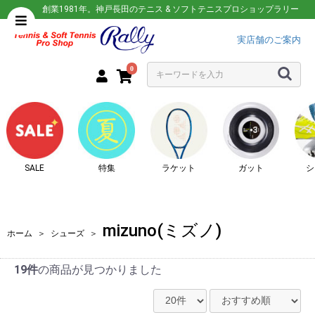
創業1981年。神戸長田のテニス & ソフトテニスプロショップラリー
実店舗のご案内
0
SALE
特集
ラケット
ガット
シ
mizuno(ミズノ)
ホーム
＞
シューズ
＞
19件
の商品が見つかりました