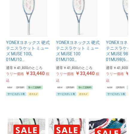
YONEXヨネックス 硬式
YONEXヨネックス 硬式
YONEXヨネッ
テニスラケット ミュー
テニスラケット ミュー
テニスラケット
ズ MUSE 100L
ズ MUSE 100
ズ MUSE 98
01MU10…
01MU100…
01MU98(6…
通常
￥41,800
のところ
通常
￥41,800
のところ
通常
￥41,800
の
￥33,440
￥33,440
￥33
ラリー価格
税
ラリー価格
税
ラリー価格
込
込
込
お買い物を続ける
カートへ進む
NEW
送料無料
張り工賃無料
NEW
送料無料
張り工賃無料
NEW
送料無料
張り
サービスガット有
オススメ
サービスガット有
オススメ
サービスガット有
オス