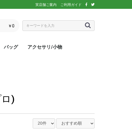
実店舗ご案内
ご利用ガイド
￥0
バッグ
アクセサリ/小物
ぶウェア
ア
インナー/スパッ
ス
シックス)
アディダス)
エレッセ)
(ダンロップ)
スリクソン)
ーセン)
キ)
バボラ)
o(パラディーゾ)
)
リンス)
ミズノ)
ance(ニューバラ
ネックス)
rtif(ルコックス
リュック
トートバッグ
ショルダーバッグ
ラケットバッグ
ラケットケース
シューズケース
マルチケース
クーラーバッグ・クーラー
ランドリーバッグ
スタッフバック
adidas(アディダス)
Wilson(ウィルソン)
ellesse(エレッセ)
GOSEN(ゴーセン)
NIKE(ナイキ)
New Balance(ニューバラ
BabolaT(バボラ)
DUNLOP(ダンロップ)
FILA(フィラ)
HEAD(ヘッド)
mizuno(ミズノ)
prince(プリンス)
YONEX(ヨネックス)
マスク
ボール
バック備品
ラケット用品
キャップ・バイザー
サングラス
ヘアバンド・リストバンド
アームカバー
グローブ・手袋
ソックス
ネックウォーマー
タオル
傘
ポーチ/コインケース
ネックカバー
UV対策
防寒対策
サプリメント・ドリンク
コート用品
ベージュ
カラフル/多色
ピンク
ブラウン/茶
パープル/紫
ブルー・ネイビー/青・紺
グリーン/緑
イエロー/黄
オレンジ/橙
レッド/赤
グレー/灰
ブラック/黒
ホワイト/白
ウォームアップシャツ
ベスト
ジャケット
ベンチコート
Tシャツ/ポロシャツ(半袖)
Tシャツ(長袖)
トレーナー/パーカー/セー
ゲームシャツ
ブレーカー
ウォームアップパンツ
ショートパンツ
ロングパンツ
スコート
オーバースカート
UV対策
ボレロ
練習グッズ
エアポンプ
グリップテープ
エッジガード
振動止め
UV対策
UV対策
UV対策
)
ボックス
ンス)
ター
プロ)