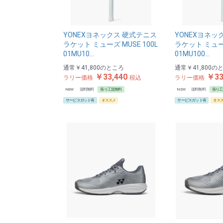
YONEXヨネックス 硬式テニス
YONEXヨネッ
ラケット ミューズ MUSE 100L
ラケット ミューズ
01MU10…
01MU100…
通常
￥41,800
のところ
通常
￥41,800
の
￥33,440
￥33
ラリー価格
税込
ラリー価格
NEW
送料無料
張り工賃無料
NEW
送料無料
張り工
サービスガット有
オススメ
サービスガット有
オス