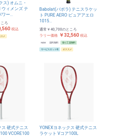
ックス) オムニ・
 ウィメンズ テ
Babolat(バボラ) テニスラケッ
パワー…
ト PURE AERO ピュアアエロ
1015…
ところ
,560
税込
通常
￥40,700
のところ
￥32,560
ラリー価格
税込
ススメ
NEW
送料無料
張り工賃無料
サービスガット有
オススメ
クス 硬式テニス
YONEXヨネックス 硬式テニス
00 VCORE100
ラケット Vコア100L