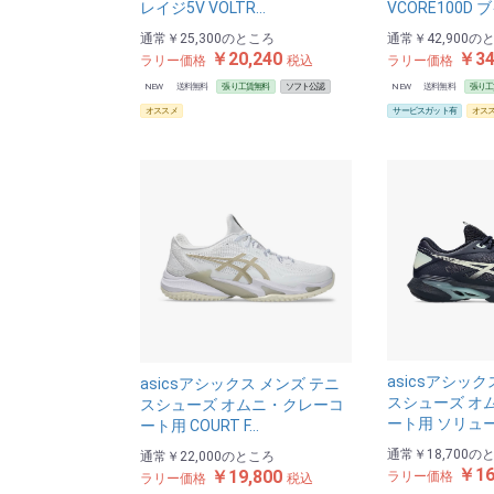
レイジ5V VOLTR…
VCORE100D 
通常
￥25,300
のところ
通常
￥42,900
の
￥20,240
￥34
ラリー価格
税込
ラリー価格
NEW
送料無料
張り工賃無料
ソフト公認
NEW
送料無料
張り工
オススメ
サービスガット有
オス
asicsアシック
asicsアシックス メンズ テニ
スシューズ オ
スシューズ オムニ・クレーコ
ート用 ソリュ
ート用 COURT F…
通常
￥18,700
の
通常
￥22,000
のところ
￥16
￥19,800
ラリー価格
ラリー価格
税込