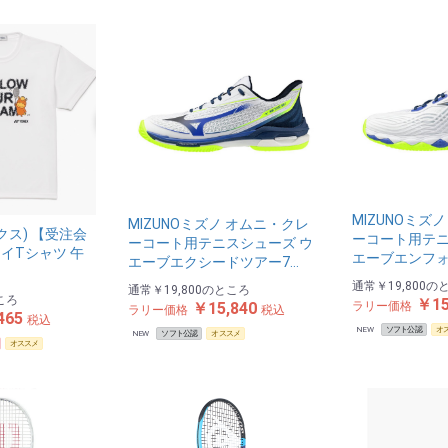
MIZUNOミズ
MIZUNOミズノ オムニ・クレ
ックス) 【受注会
ーコート用テニ
ーコート用テニスシューズ ウ
イTシャツ 午
エーブエンフォ
エーブエクシードツアー7…
通常
￥19,800
の
通常
￥19,800
のところ
ころ
￥15
ラリー価格
￥15,840
ラリー価格
税込
465
税込
NEW
ソフト公認
オ
NEW
ソフト公認
オススメ
オススメ