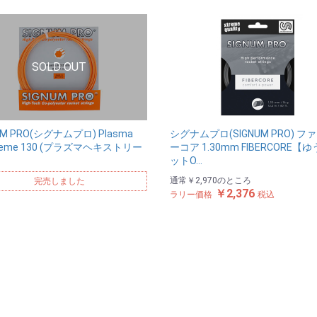
UM PRO(シグナムプロ) Plasma
シグナムプロ(SIGNUM PRO) フ
reme 130 (プラズマヘキストリー
ーコア 1.30mm FIBERCORE【
ットO…
通常
￥2,970
のところ
完売しました
￥2,376
ラリー価格
税込