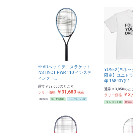
HEADヘッド テニスラケット
YONEX(ヨネ
INSTINCT PWR 110 インステ
限定】ユニドラ
ィンクト…
年 16890Y(01…
通常
￥39,600
のところ
通常
￥3,850
のと
￥31,680
ラリー価格
税込
￥3,
ラリー価格
送料無料
張り工賃無料
サービスガット有
ゆうパケットOK
限定品