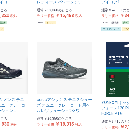
ブイコ…
レディース パワークッシ…
ブイコア1…
お買い物を続ける
カートへ進む
ところ
通常
￥19,360
のところ
通常
￥42,900
の
,320
￥15,488
￥34
税込
ラリー価格
税込
ラリー価格
賃無料
NEW
オススメ
NEW
送料無料
張り
スメ
サービスガット有
オス
ス メンズ テニ
asicsアシックス テニスシュー
YONEXヨネッ
ムニ・クレーコ
ズ オムニ・クレーコート用ゲ
フォース120 P
ーション…
ルレゾリューションⅩワ…
FORCE PTG…
ところ
通常
￥20,350
のところ
通常
￥3,410
のと
,830
￥18,315
税込
ラリー価格
税込
￥2,
ラリー価格