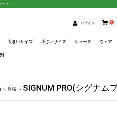
ップラリー
0
ログイン
大きいサイズ
小さいサイズ
シューズ
ウェア
クス
者向け
ニアラケット
on(ウィルソン)
XON(スリクソン)
LOP(ダンロップ)
laT(バボラ)
ce(プリンス)
D(ヘッド)
sin(トアルソン)
EX(ヨネックス)
Eラケット
生おすすめ
生用
者向け
ネットプレー
/ストロークプレー
ルラウンドモデル
EN(ゴーセン)
XON(スリクソン)
LOP(ダンロップ)
no(ミズノ)
EX(ヨネックス)
Eソフトテニスラケッ
ウェア
シューズ
メンズ
レディース
単張
ロールガット
張人限定
GOSEN(ゴーセン)
mizuno(ミズノ)
YONEX(ヨネックス)
Toalson(トアルソン)
オールラウンド
前衛/ネットプレー
後衛/ストロークプレー
トップス
ボトムス
トップス
ボトムス
ウェア
シューズ
メンズ
レディース
張人限定
ナチュラル
ポリエステル
ナイロン
ハイブリッド
DUNLOP(ダンロップ)
Wilson(ウィルソン)
GOSEN(ゴーセン)
SIGNUM PRO(シグナムプ
TecniFibre(テクニファイ
TOALSON(トアルソン)
BabolaT(バボラ)
YONEX(ヨネックス)
LUXILON(ルキシロン)
HEAD(ヘッド)
ポリエステル
ナイロン
GOSEN(ゴーセン)
TOALSON(トアルソン)
BabolaT(バボラ)
オールコート用
オムニ・クレーコート用
カーペット/ハードコート
ランニング用
ワイド
メンズ
レディース
ユニセックス
ジュニア
日本ソフトテニス連盟公認
asics(アシックス)
adidas(アディダス)
Babolat(バボラ)
Wilson(ウィルソン)
NIKE(ナイキ)
New Balance(ニューバラ
K・SWISS(Kスイス）
Prince(プリンス)
mizuno(ミズノ)
YONEX(ヨネックス)
SALEシューズ
カラーで選
SALEウェ
アウター
トップス
ボトムス
ワンピース
アンダー/
メンズ
レディース
ユニセック
ジュニア
asics(ア
adidas(
ellesse(
DUNLOP
SRIXON(
GOSEN(ゴ
NIKE(ナイ
BabolaT(
Paradis
FILA(フィラ
Prince(プ
mizuno(
New Bal
YONEX(ヨ
lecoqspo
別
ロ)
バー)
用
ンス)
ツ
ンス)
ポルティフ
シックス)
アディダス)
ウィルソン)
エレッセ)
ゴーセン)
ザオラル)
PRO(シグナムプ
スリクソン)
(ダンロップ)
(Kスイス)
bre(テクニファイ
N(トアルソン)
キ)
ance(ニューバラ
(バボラ)
o(パラディーゾ)
(ピンクイオン)
ヤケーヌ)
ラ)
プリンス)
ド)
ミズノ)
ヨネックス)
(ルーセント)
(ルキシロン)
ケンコー)
SIGNUM PRO(シグナム
)
＞
単張
＞