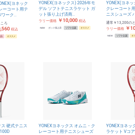
YONEX(ヨネックス) 2026年モ
YONEX(ヨネ
NEX(ヨネック
デル ソフトテニスラケット ガ
クレーコート用
クレーコート用テ
ット張り上げ済商…
ニスシューズ 
パワーク…
￥10,000
ラリー価格
税込
通常
￥13,200
の
ところ
￥10
,560
NEW
ガット張上済
ソフト公認
オススメ
ラリー価格
税込
NEW
ソフト公認
オ
定品
オススメ
クス 硬式テニス
YONEXヨネックス オムニ・ク
YONEXヨネッ
100D
レーコート用テニスシューズ
ラケット Vコア1