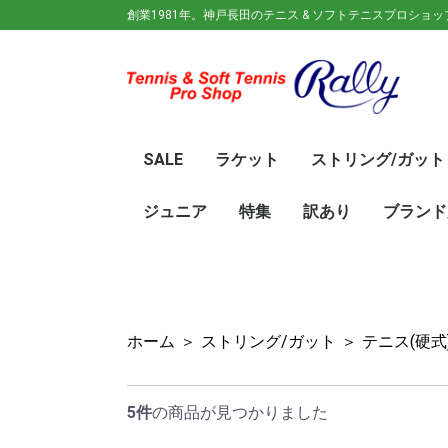
創業1981年。神戸長田のテニス & ソフトテニスプロショ
SALE
ラケット
ストリング/ガット
ガット(ソフトテニス)
ガット(硬式)
ラケット(硬式)
ソフトテニスラケット
シューズ
ウェア
バック
キャップ
その他
70%OFF
60％OFF
50%OFF
45%OFF
40%OFF
35%OFF
30%OFF
25％OFF
テニス(硬式)
ソフトテニス(軟式)
テニス(硬式)
ソフトテニス(軟式)
メンズ/ユニセッ
レディース
初心
ジュ
Wils
SRI
DUN
Babo
Prin
HEA
Toal
YON
SAL
中学
新入
初心
前衛/
後衛
オー
GOS
SRI
DUN
mizu
YON
SAL
ジュニア
特集
訳あり
ブランド
ト
ラケット
ウェア
シューズ
冬のオススメ商品
夏のオススメ商品
UV対策
お得な福袋
軟式ラケット
硬式ラケット
バッグ
シューズ
ウェア
asics(ア
adidas(
Wilson(
ellesse(
GOSEN(
zaoral(
SIGNUM 
SRIXON(
DUNLOP
K・SWISS
TecniFi
TOALSO
NIKE(ナイ
New Bal
BabolaT
Paradis
PINKION
YAKeNU(
FILA(フィ
Prince(
HEAD(ヘッ
mizuno(
YONEX(
LUCENT
LUXILON
KENKO(
ロ)
バー)
ンス)
ホーム
＞
ストリング/ガット
＞
テニス(硬式
5件
の商品が見つかりました