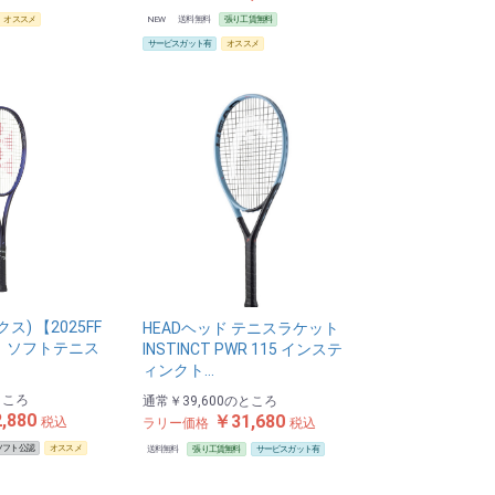
オススメ
NEW
送料無料
張り工賃無料
サービスガット有
オススメ
ス) 【2025FF
HEADヘッド テニスラケット
】 ソフトテニス
INSTINCT PWR 115 インステ
ィンクト…
ところ
通常
￥39,600
のところ
,880
￥31,680
税込
ラリー価格
税込
ソフト公認
オススメ
送料無料
張り工賃無料
サービスガット有