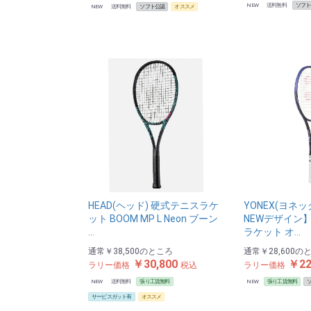
NEW
送料無料
ソフト
NEW
送料無料
ソフト公認
オススメ
HEAD(ヘッド) 硬式テニスラケ
YONEX(ヨネッ
ット BOOM MP L Neon ブーン
NEWデザイン
…
ラケット オ…
通常
￥38,500
のところ
通常
￥28,600
の
￥30,800
￥22
ラリー価格
税込
ラリー価格
NEW
送料無料
張り工賃無料
NEW
張り工賃無料
サービスガット有
オススメ