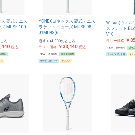
クス 硬式テニス
YONEXヨネックス 硬式テニス
Wilson(ウィ
 MUSE 100
ラケット ミューズ MUSE 98
スラケット BLAD
01MU98(6…
V10…
￥35
ラリー価格
ところ
通常
￥41,800
のところ
,440
￥33,440
税込
ラリー価格
税込
NEW
送料無料
張り
賃無料
NEW
送料無料
張り工賃無料
サービスガット有
オス
スメ
サービスガット有
オススメ