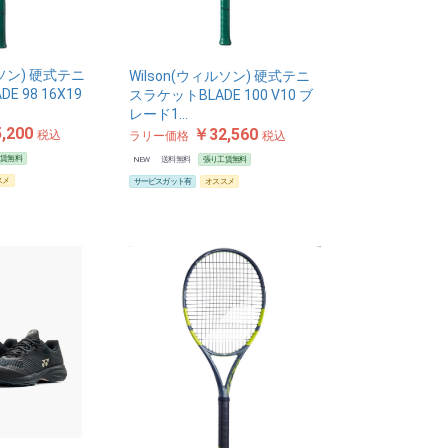
ルソン) 硬式テニ
Wilson(ウィルソン) 硬式テニ
E 98 16X19
スラケットBLADE 100 V10 ブ
レード1…
,200
￥32,560
税込
ラリー価格
税込
工賃無料
NEW
送料無料
張り工賃無料
スメ
サービスガット有
オススメ