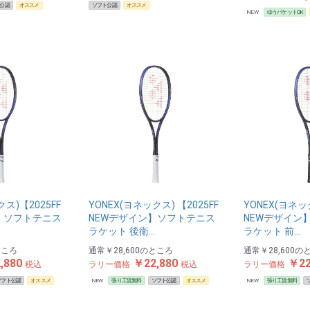
公認
オススメ
ソフト公認
オススメ
NEW
ゆうパケットOK
クス)【2025FF
YONEX(ヨネックス) 【2025FF
YONEX(ヨネック
】 ソフトテニス
NEWデザイン】ソフトテニス
NEWデザイン
ラケット 後衛…
ラケット 前…
ところ
通常
￥28,600
のところ
通常
￥28,600
の
,880
￥22,880
￥22
税込
ラリー価格
税込
ラリー価格
ソフト公認
オススメ
NEW
張り工賃無料
ソフト公認
オススメ
NEW
張り工賃無料