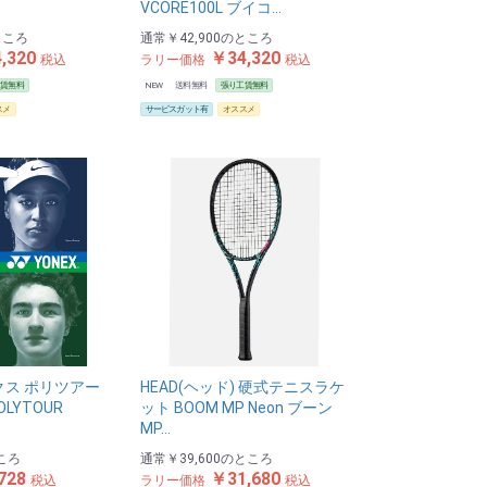
VCORE100L ブイコ…
ところ
通常
￥42,900
のところ
,320
￥34,320
税込
ラリー価格
税込
工賃無料
NEW
送料無料
張り工賃無料
スメ
サービスガット有
オススメ
クス ポリツアー
HEAD(ヘッド) 硬式テニスラケ
OLYTOUR
ット BOOM MP Neon ブーン
MP…
ころ
通常
￥39,600
のところ
728
￥31,680
税込
ラリー価格
税込