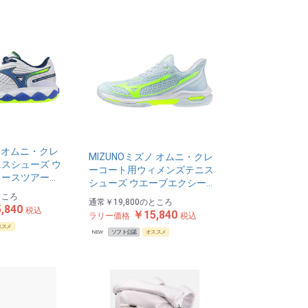
ノ オムニ・クレ
MIZUNOミズノ オムニ・クレ
スシューズ ウ
ーコート用ウィメンズテニス
ースツアー…
シューズ ウエーブエクシー…
ところ
通常
￥19,800
のところ
,840
税込
￥15,840
ラリー価格
税込
ススメ
NEW
ソフト公認
オススメ