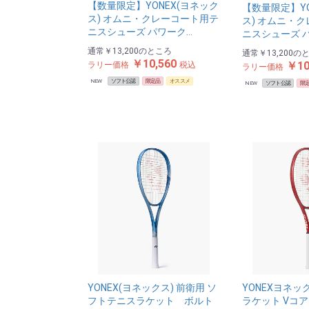
【数量限定】YONEX(ヨネック
【数量限定】YO
ス) オムニ・クレーコート用テ
ス) オムニ・
ニスシューズ パワーク…
ニスシューズ 
通常
￥13,200
のところ
通常
￥13,200
の
￥10,560
￥10
ラリー価格
税込
ラリー価格
NEW
ソフト公認
限定品
オススメ
NEW
ソフト公認
限
YONEX(ヨネックス) 前衛用 ソ
YONEXヨネッ
フトテニスラケット ボルト
ラケット Vコア