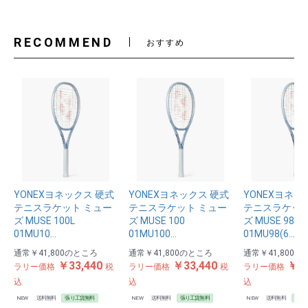
RECOMMEND
おすすめ
YONEXヨネックス 硬式
YONEXヨネックス 硬式
YONEXヨネッ
テニスラケット ミュー
テニスラケット ミュー
テニスラケット
ズ MUSE 100L
ズ MUSE 100
ズ MUSE 98
01MU10…
01MU100…
01MU98(6…
通常
￥41,800
のところ
通常
￥41,800
のところ
通常
￥41,800
の
￥33,440
￥33,440
￥33
ラリー価格
税
ラリー価格
税
ラリー価格
込
込
込
NEW
送料無料
張り工賃無料
NEW
送料無料
張り工賃無料
NEW
送料無料
張り