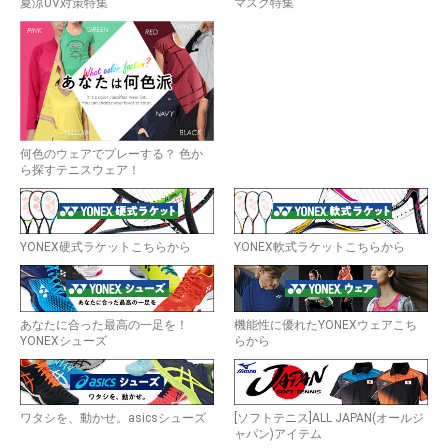
夏涼UV対策特集
マスク特集
何色のウェアでプレーする？ 色か
ら探すテニスウェア！
YONEX硬式ラケットこちらから
YONEX軟式ラケットこちらから
あなたに合った最高の一足を！
機能性に優れたYONEXウェアこち
YONEXシューズ
らから
ワタシを、動かせ。asicsシューズ
[ソフトテニス]ALL JAPAN(オールジ
ャパン)アイテム