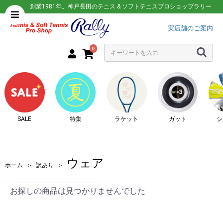
創業1981年。神戸長田のテニス & ソフトテニスプロショップラリー
実店舗のご案内
0
SALE
特集
ラケット
ガット
シ
ウェア
ホーム
＞
訳あり
＞
お探しの商品は見つかりませんでした