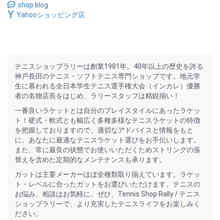
shop blog
Yahooショッピング店
テニスショップラリーは創業1981年。40年以上の歴史を誇る
神戸長田のテニス・ソフトテニス専門ショップです。地元学
生に慕われる全日本学生テニス選手権大会（インカレ）優勝
者の名物店長をはじめ、ラリースタッフは精鋭揃い！
一番良いラケットとは自分のプレイスタイルにあったラケッ
ト！硬式・軟式とも幅広く多種多様なテニスラケットの特徴
を把握しておりますので、適切なアドバイスと情報をもと
に、あなたに最適なテニスラケット選びをお手伝いします。
また、常に最良の状態でお使いいただくためストリングの張
替えを含めた定期的なメンテナンスも承ります。
ガットは主要メーカーほぼ全種類取り揃えています。ラケッ
ト・レベルに合ったガットをお選びいただけます。テニスの
お悩み、相談はお気軽に。ぜひ、Tennis Shop Rally / テニス
ショップラリーで、より充実したテニスライフをお楽しみく
ださい。