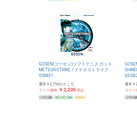
GOSEN(ゴーセン)ソフトテニス ガット
GOS
METEORSTRIKE / メテオストライク
SHIN
SSMS1…
SSSB2
通常
￥2,750
のところ
通常
￥2
￥2,200
ラリー価格
税込
ラリー
ソフト公認
ゆうパケットOK
オススメ
ソフト公