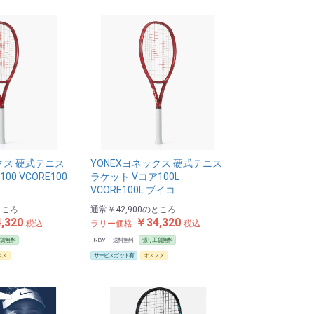
クス 硬式テニス
YONEXヨネックス 硬式テニス
00 VCORE100
ラケット Vコア100L
VCORE100L ブイコ…
ところ
通常
￥42,900
のところ
,320
￥34,320
税込
ラリー価格
税込
工賃無料
NEW
送料無料
張り工賃無料
スメ
サービスガット有
オススメ