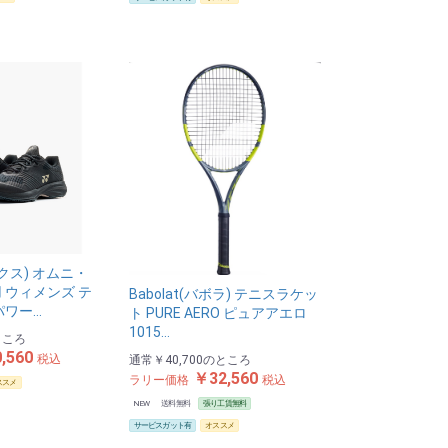
ックス) オムニ・
 ウィメンズ テ
Babolat(バボラ) テニスラケッ
パワー…
ト PURE AERO ピュアアエロ
1015…
ところ
,560
税込
通常
￥40,700
のところ
￥32,560
ラリー価格
税込
ススメ
NEW
送料無料
張り工賃無料
サービスガット有
オススメ