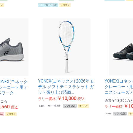
スメ
サービスガット有
オススメ
YONEX(ヨネックス) 2026年モ
YONEX(ヨネ
NEX(ヨネック
デル ソフトテニスラケット ガ
クレーコート用
クレーコート用テ
ット張り上げ済商…
ニスシューズ 
パワーク…
￥10,000
ラリー価格
税込
通常
￥13,200
の
ところ
￥10
,560
NEW
ガット張上済
ソフト公認
オススメ
ラリー価格
税込
NEW
ソフト公認
オ
定品
オススメ