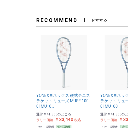
RECOMMEND
おすすめ
YONEXヨネックス 硬式テニス
YONEXヨネッ
ラケット ミューズ MUSE 100L
ラケット ミューズ
01MU10…
01MU100…
通常
￥41,800
のところ
通常
￥41,800
の
￥33,440
￥33
ラリー価格
税込
ラリー価格
NEW
送料無料
張り工賃無料
NEW
送料無料
張り工