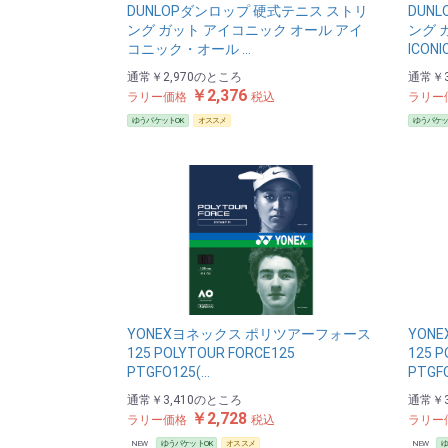
DUNLOPダンロップ 硬式テニス ストリ
DUN
ング ガット アイコニック オール アイ
ング 
コニック・オール …
ICONI
通常
￥2,970
のところ
通常
￥3
￥2,376
ラリー価格
税込
ラリー
ゆうパケットOK
オススメ
ゆうパケッ
YONEXヨネックス ポリツアーフォース
YON
125 POLYTOUR FORCE125
125 P
PTGFO125(…
PTGF
通常
￥3,410
のところ
通常
￥3
￥2,728
ラリー価格
税込
ラリー
NEW
ゆうパケットOK
オススメ
NEW
ゆ