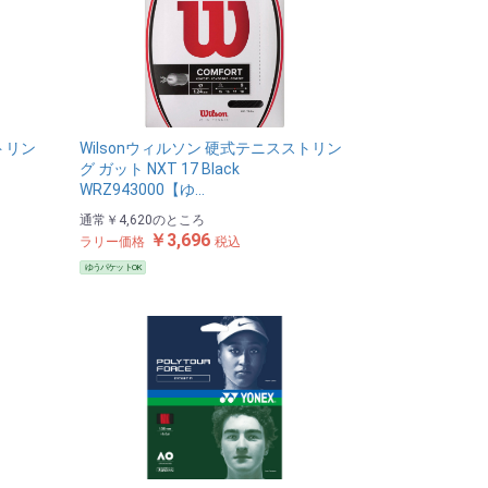
トリン
Wilsonウィルソン 硬式テニスストリン
グ ガット NXT 17 Black
WRZ943000【ゆ…
通常
￥4,620
のところ
￥3,696
ラリー価格
税込
ゆうパケットOK