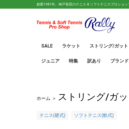
創業1981年。神戸長田のテニス & ソフトテニスプロショ
SALE
ラケット
ストリング/ガット
ガット(ソフトテニス)
ガット(硬式)
ラケット(硬式)
ソフトテニスラケット
シューズ
ウェア
バック
キャップ
その他
70%OFF
60％OFF
50%OFF
45%OFF
40%OFF
35%OFF
30%OFF
25％OFF
テニス(硬式)
ソフトテニス(軟式)
テニス(硬式)
ソフトテニス(軟式)
メンズ/ユニセッ
レディース
初心
ジュ
Wils
SRI
DUN
Babo
Prin
HEA
Toal
YON
SAL
中学
新入
初心
前衛/
後衛
オー
GOS
SRI
DUN
mizu
YON
SAL
ジュニア
特集
訳あり
ブランド
ト
ラケット
ウェア
シューズ
冬のオススメ商品
夏のオススメ商品
UV対策
お得な福袋
軟式ラケット
硬式ラケット
バッグ
シューズ
ウェア
asics(ア
adidas(
Wilson(
ellesse(
GOSEN(
zaoral(
SIGNUM 
SRIXON(
DUNLOP
K・SWISS
TecniFi
TOALSO
NIKE(ナイ
New Bal
BabolaT
Paradis
PINKION
YAKeNU(
FILA(フィ
Prince(
HEAD(ヘッ
mizuno(
YONEX(
LUCENT
LUXILON
KENKO(
ロ)
バー)
ンス)
ストリング/ガッ
ホーム
＞
テニス(硬式)
ソフトテニス(軟式)