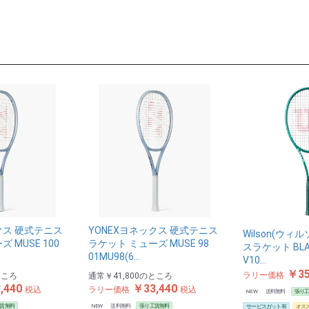
お買い物を続ける
カートへ進む
クス 硬式テニス
YONEXヨネックス 硬式テニス
Wilson(ウィ
 MUSE 100
ラケット ミューズ MUSE 98
スラケット BLAD
01MU98(6…
V10…
￥35
ラリー価格
ところ
通常
￥41,800
のところ
,440
￥33,440
税込
ラリー価格
税込
NEW
送料無料
張り
賃無料
NEW
送料無料
張り工賃無料
サービスガット有
オス