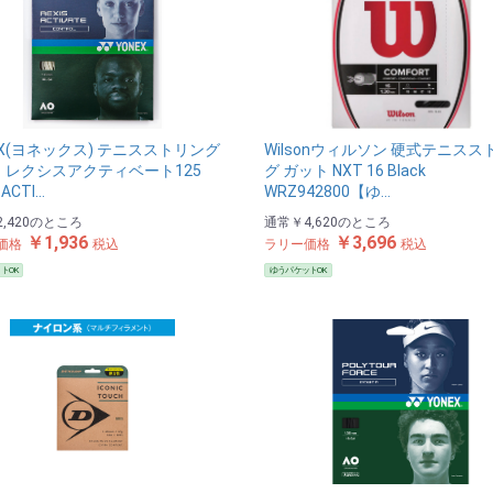
EX(ヨネックス) テニスストリング
Wilsonウィルソン 硬式テニスス
 レクシスアクティベート125
グ ガット NXT 16 Black
 ACTI…
WRZ942800【ゆ…
,420
のところ
通常
￥4,620
のところ
￥1,936
￥3,696
価格
税込
ラリー価格
税込
トOK
ゆうパケットOK