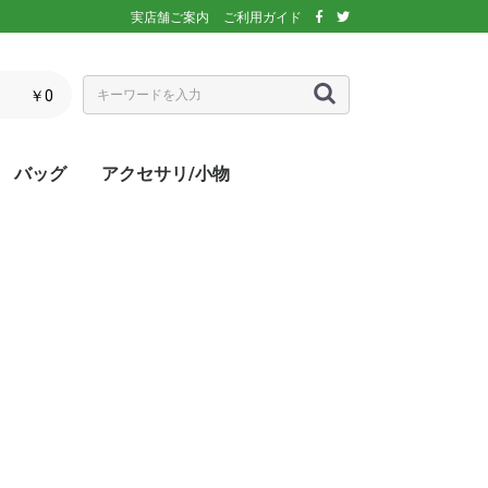
実店舗ご案内
ご利用ガイド
￥0
バッグ
アクセサリ/小物
ぶウェア
ア
インナー/スパッ
ス
シックス)
アディダス)
エレッセ)
(ダンロップ)
スリクソン)
ーセン)
キ)
バボラ)
o(パラディーゾ)
)
リンス)
ミズノ)
ance(ニューバラ
ネックス)
rtif(ルコックス
リュック
トートバッグ
ショルダーバッグ
ラケットバッグ
ラケットケース
シューズケース
マルチケース
クーラーバッグ・クーラー
ランドリーバッグ
スタッフバック
adidas(アディダス)
Wilson(ウィルソン)
ellesse(エレッセ)
GOSEN(ゴーセン)
NIKE(ナイキ)
New Balance(ニューバラ
BabolaT(バボラ)
DUNLOP(ダンロップ)
FILA(フィラ)
HEAD(ヘッド)
mizuno(ミズノ)
prince(プリンス)
YONEX(ヨネックス)
マスク
ボール
バック備品
ラケット用品
キャップ・バイザー
サングラス
ヘアバンド・リストバンド
アームカバー
グローブ・手袋
ソックス
ネックウォーマー
タオル
傘
ポーチ/コインケース
ネックカバー
UV対策
防寒対策
サプリメント・ドリンク
コート用品
ベージュ
カラフル/多色
ピンク
ブラウン/茶
パープル/紫
ブルー・ネイビー/青・紺
グリーン/緑
イエロー/黄
オレンジ/橙
レッド/赤
グレー/灰
ブラック/黒
ホワイト/白
ウォームアップシャツ
ベスト
ジャケット
ベンチコート
Tシャツ/ポロシャツ(半袖)
Tシャツ(長袖)
トレーナー/パーカー/セー
ゲームシャツ
ブレーカー
ウォームアップパンツ
ショートパンツ
ロングパンツ
スコート
オーバースカート
UV対策
ボレロ
練習グッズ
エアポンプ
グリップテープ
エッジガード
振動止め
UV対策
UV対策
UV対策
)
ボックス
ンス)
ター