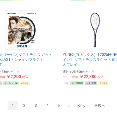
EN(ゴーセン)ソフトテニス ガット
YONEX(ヨネックス) 【2025FF 
EBLAST / シャインブラスト
イン】 ソフトテニスラケット 前
1 …
オブレイク…
,750
のところ
通常
￥28,600
のところ
￥2,200
￥22,880
価格
税込
ラリー価格
税込
認
ゆうパケットOK
オススメ
NEW
張り工賃無料
ソフト公認
オススメ
1
2
3
4
5
...
次へ
最後へ