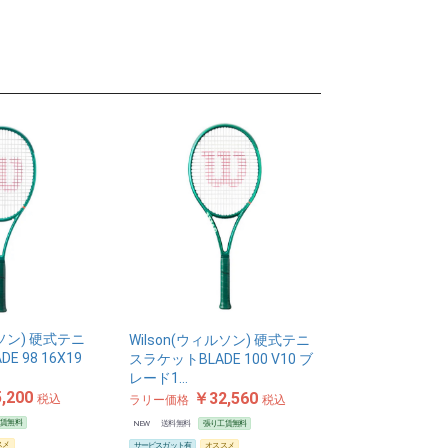
ルソン) 硬式テニ
Wilson(ウィルソン) 硬式テニ
E 98 16X19
スラケットBLADE 100 V10 ブ
レード1…
,200
￥32,560
税込
ラリー価格
税込
工賃無料
NEW
送料無料
張り工賃無料
スメ
サービスガット有
オススメ