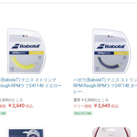
(BabolaT) テニス ストリング
バボラ(BabolaT) テニス ストリ
Rough RPMラフ241140 イエロー
RPM Rough RPMラフ241140 
レー…
,300
のところ
通常
￥3,300
のところ
￥2,640
￥2,640
価格
税込
ラリー価格
税込
トOK
ゆうパケットOK