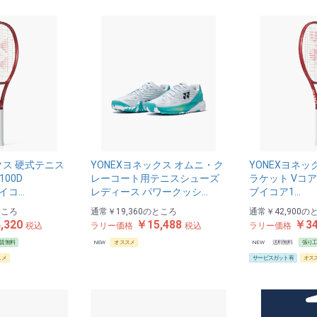
クス 硬式テニス
YONEXヨネックス オムニ・ク
YONEXヨネッ
100D
レーコート用テニスシューズ
ラケット Vコア1
ブイコ…
レディース パワークッシ…
ブイコア1…
ところ
通常
￥19,360
のところ
通常
￥42,900
の
,320
￥15,488
￥34
税込
ラリー価格
税込
ラリー価格
賃無料
NEW
オススメ
NEW
送料無料
張り
スメ
サービスガット有
オス