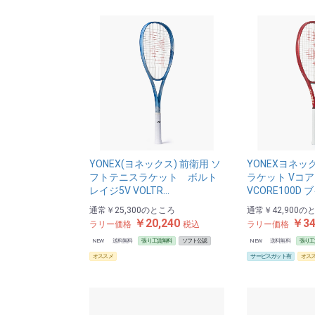
YONEX(ヨネックス) 前衛用 ソ
YONEXヨネッ
フトテニスラケット ボルト
ラケット Vコア
レイジ5V VOLTR…
VCORE100D 
通常
￥25,300
のところ
通常
￥42,900
の
￥20,240
￥34
ラリー価格
税込
ラリー価格
NEW
送料無料
張り工賃無料
ソフト公認
NEW
送料無料
張り工
オススメ
サービスガット有
オス