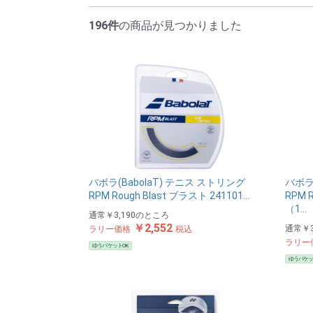
196件
の商品が見つかりました
バボラ(BabolaT) テニス ストリング
バボラ
RPM Rough Blast ブラスト 241101…
RPM 
（1…
通常
￥3,190
のところ
￥2,552
通常
￥3
ラリー価格
税込
ラリー
ゆうパケットOK
ゆうパケッ