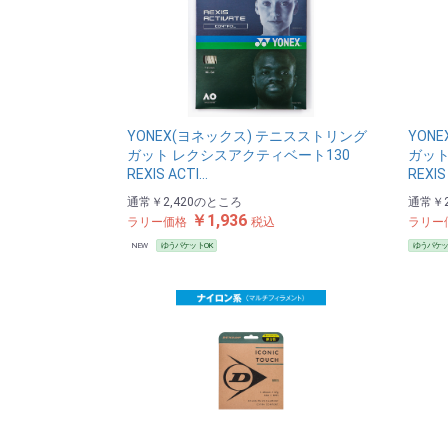
YONEX(ヨネックス) テニスストリング
YON
ガット レクシスアクティベート130
ガット
REXIS ACTI…
REXIS
通常
￥2,420
のところ
通常
￥2
￥1,936
ラリー価格
税込
ラリー
NEW
ゆうパケットOK
ゆうパケッ