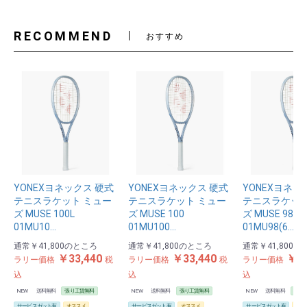
RECOMMEND
おすすめ
YONEXヨネックス 硬式
YONEXヨネックス 硬式
YONEXヨネッ
テニスラケット ミュー
テニスラケット ミュー
テニスラケット
ズ MUSE 100L
ズ MUSE 100
ズ MUSE 98
01MU10…
01MU100…
01MU98(6…
通常
￥41,800
のところ
通常
￥41,800
のところ
通常
￥41,800
の
お買い物を続ける
カートへ進む
￥33,440
￥33,440
￥33
ラリー価格
税
ラリー価格
税
ラリー価格
込
込
込
NEW
送料無料
張り工賃無料
NEW
送料無料
張り工賃無料
NEW
送料無料
張り
サービスガット有
オススメ
サービスガット有
オススメ
サービスガット有
オス