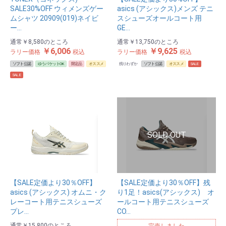
SALE30%OFF ウィメンズゲー
asics (アシックス)メンズ テニ
ムシャツ 20909(019)ネイビ
スシューズオールコート用
ー…
GE…
通常
￥8,580
のところ
通常
￥13,750
のところ
￥6,006
￥9,625
ラリー価格
税込
ラリー価格
税込
ソフト公認
ゆうパケットOK
限定品
オススメ
残りわずか
ソフト公認
オススメ
SALE
SALE
【SALE定価より30％OFF】
【SALE定価より30％OFF】残
asics (アシックス) オムニ・ク
り1足！asics(アシックス) オ
レーコート用テニスシューズ
ールコート用テニスシューズ
プレ…
CO…
通常
￥15,800
のところ