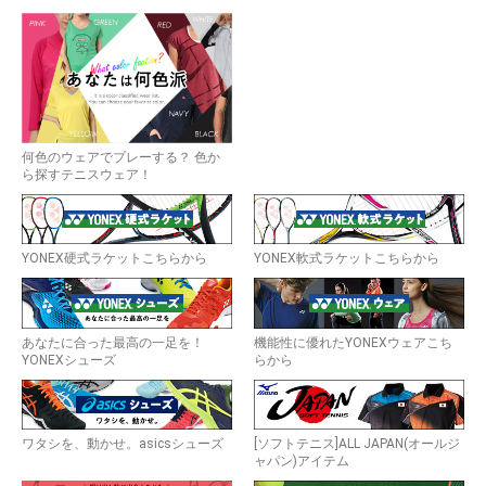
何色のウェアでプレーする？ 色か
ら探すテニスウェア！
YONEX硬式ラケットこちらから
YONEX軟式ラケットこちらから
あなたに合った最高の一足を！
機能性に優れたYONEXウェアこち
YONEXシューズ
らから
ワタシを、動かせ。asicsシューズ
[ソフトテニス]ALL JAPAN(オールジ
ャパン)アイテム