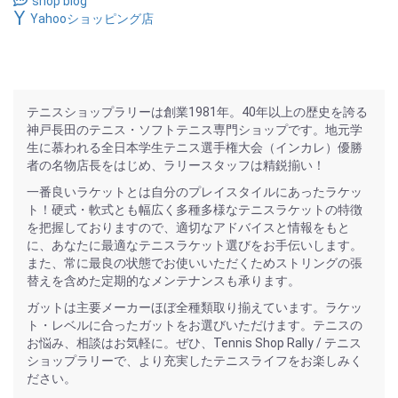
shop blog
Yahooショッピング店
テニスショップラリーは創業1981年。40年以上の歴史を誇る
神戸長田のテニス・ソフトテニス専門ショップです。地元学
生に慕われる全日本学生テニス選手権大会（インカレ）優勝
者の名物店長をはじめ、ラリースタッフは精鋭揃い！
一番良いラケットとは自分のプレイスタイルにあったラケッ
ト！硬式・軟式とも幅広く多種多様なテニスラケットの特徴
を把握しておりますので、適切なアドバイスと情報をもと
に、あなたに最適なテニスラケット選びをお手伝いします。
また、常に最良の状態でお使いいただくためストリングの張
替えを含めた定期的なメンテナンスも承ります。
ガットは主要メーカーほぼ全種類取り揃えています。ラケッ
ト・レベルに合ったガットをお選びいただけます。テニスの
お悩み、相談はお気軽に。ぜひ、Tennis Shop Rally / テニス
ショップラリーで、より充実したテニスライフをお楽しみく
ださい。