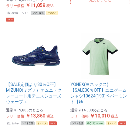
完売しました
￥11,059
ラリー価格
税込
残りわずか
ワイド
ソフト公認
オススメ
SALE
【SALE定価より30％OFF】
YONEX(ヨネックス)
MIZUNO(ミズノ）オムニ・ク
【SALE30％OFF】ユニゲーム
レーコート用テニスシューズ
シャツ10624(190)ペパーミン
ウェーブエ…
ト【ゆ…
通常
￥19,800
のところ
通常
￥14,300
のところ
￥13,860
￥10,010
ラリー価格
税込
ラリー価格
税込
残りわずか
ソフト公認
オススメ
SALE
ソフト公認
ゆうパケットOK
オススメ
SALE