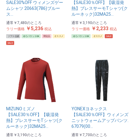
SALE30%OFF ウィメンズゲー
【SALE30％OFF】【吸湿発
ムシャツ 20663(786)ブルー
熱】ブレスサーモTシャツ(ク
ス…
ルーネック)32MA25…
通常
￥7,480
のところ
通常
￥3,190
のところ
￥5,236
￥2,233
ラリー価格
税込
ラリー価格
税込
ソフト公認
ゆうパケットOK
限定品
オススメ
ゆうパケットOK
オススメ
SALE
SALE
MIZUNOミズノ
YONEXヨネックス
【SALE30％OFF】【吸湿発
【SALE30％OFF】ウィメンズ
熱】ブレスサーモTシャツ(ク
ニットウォームアップパンツ.
ルーネック)32MA25…
67079(00…
通常
￥3,190
のところ
通常
￥7,700
のところ