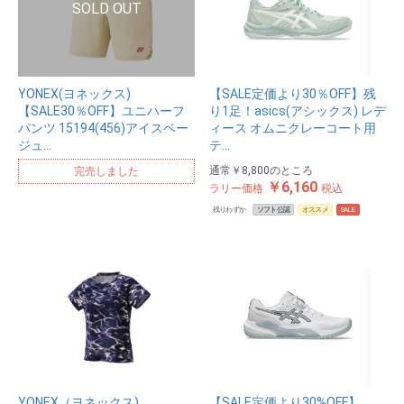
YONEX(ヨネックス)
【SALE定価より30％OFF】残
【SALE30％OFF】ユニハーフ
り1足！asics(アシックス) レデ
パンツ 15194(456)アイスベー
ィース オムニクレーコート用
ジュ…
テ…
通常
￥8,800
のところ
完売しました
￥6,160
ラリー価格
税込
残りわずか
ソフト公認
オススメ
SALE
YONEX（ヨネックス)
【SALE定価より30%OFF】