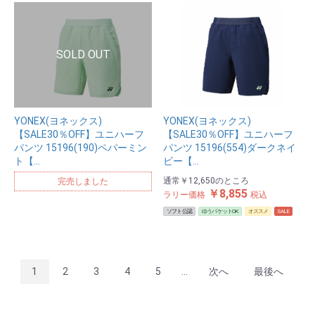
YONEX(ヨネックス)
YONEX(ヨネックス)
【SALE30％OFF】ユニハーフ
【SALE30％OFF】ユニハーフ
パンツ 15196(190)ペパーミン
パンツ 15196(554)ダークネイ
ト【…
ビー【…
通常
￥12,650
のところ
完売しました
￥8,855
ラリー価格
税込
ソフト公認
ゆうパケットOK
オススメ
SALE
1
2
3
4
5
...
次へ
最後へ