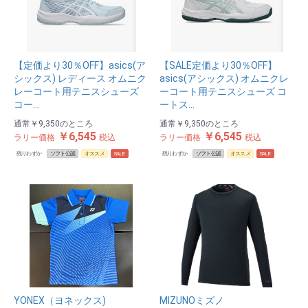
【定価より30％OFF】asics(ア
【SALE定価より30％OFF】
シックス) レディース オムニク
asics(アシックス) オムニクレ
レーコート用テニスシューズ
ーコート用テニスシューズ コ
コー…
ートス…
通常
￥9,350
のところ
通常
￥9,350
のところ
￥6,545
￥6,545
ラリー価格
税込
ラリー価格
税込
残りわずか
ソフト公認
オススメ
SALE
残りわずか
ソフト公認
オススメ
SALE
YONEX（ヨネックス)
MIZUNOミズノ