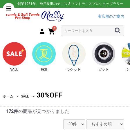
創業1981年。神戸長田のテニス & ソフトテニスプロショップラリー
実店舗のご案内
0
SALE
特集
ラケット
ガット
シ
30%OFF
ホーム
＞
SALE
＞
172件
の商品が見つかりました