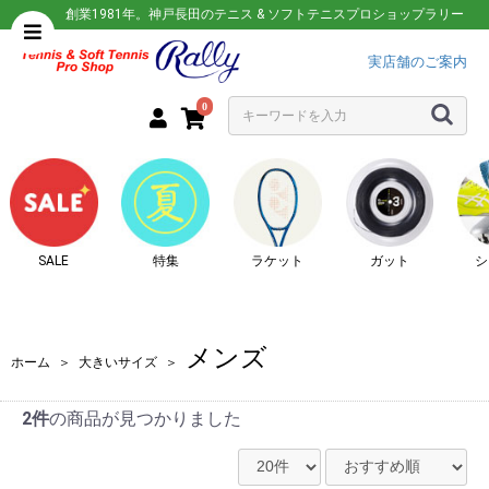
創業1981年。神戸長田のテニス & ソフトテニスプロショップラリー
実店舗のご案内
0
SALE
特集
ラケット
ガット
シ
メンズ
ホーム
＞
大きいサイズ
＞
2件
の商品が見つかりました