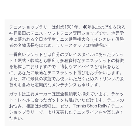
テニスショップラリーは創業1981年。40年以上の歴史を誇る
神戸長田のテニス・ソフトテニス専門ショップです。地元学
生に慕われる全日本学生テニス選手権大会（インカレ）優勝
者の名物店長をはじめ、ラリースタッフは精鋭揃い！
一番良いラケットとは自分のプレイスタイルにあったラケッ
ト！硬式・軟式とも幅広く多種多様なテニスラケットの特徴
を把握しておりますので、適切なアドバイスと情報をもと
に、あなたに最適なテニスラケット選びをお手伝いします。
また、常に最良の状態でお使いいただくためストリングの張
替えを含めた定期的なメンテナンスも承ります。
ガットは主要メーカーほぼ全種類取り揃えています。ラケッ
ト・レベルに合ったガットをお選びいただけます。テニスの
お悩み、相談はお気軽に。ぜひ、Tennis Shop Rally / テニス
ショップラリーで、より充実したテニスライフをお楽しみく
ださい。