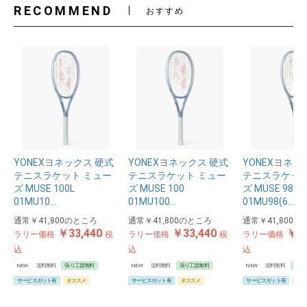
RECOMMEND
おすすめ
YONEXヨネックス 硬式
YONEXヨネックス 硬式
YONEXヨネッ
テニスラケット ミュー
テニスラケット ミュー
テニスラケット
ズ MUSE 100L
ズ MUSE 100
ズ MUSE 98
01MU10…
01MU100…
01MU98(6…
通常
￥41,800
のところ
通常
￥41,800
のところ
通常
￥41,800
の
￥33,440
￥33,440
￥33
ラリー価格
税
ラリー価格
税
ラリー価格
込
込
込
NEW
送料無料
張り工賃無料
NEW
送料無料
張り工賃無料
NEW
送料無料
張り
サービスガット有
オススメ
サービスガット有
オススメ
サービスガット有
オス