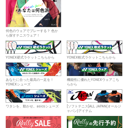
何色のウェアでプレーする？ 色か
ら探すテニスウェア！
YONEX硬式ラケットこちらから
YONEX軟式ラケットこちらから
あなたに合った最高の一足を！
機能性に優れたYONEXウェアこち
YONEXシューズ
らから
ワタシを、動かせ。asicsシューズ
[ソフトテニス]ALL JAPAN(オールジ
ャパン)アイテム