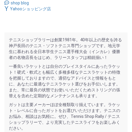
shop blog
Yahooショッピング店
テニスショップラリーは創業1981年。40年以上の歴史を誇る
神戸長田のテニス・ソフトテニス専門ショップです。地元学
生に慕われる全日本学生テニス選手権大会（インカレ）優勝
者の名物店長をはじめ、ラリースタッフは精鋭揃い！
一番良いラケットとは自分のプレイスタイルにあったラケッ
ト！硬式・軟式とも幅広く多種多様なテニスラケットの特徴
を把握しておりますので、適切なアドバイスと情報をもと
に、あなたに最適なテニスラケット選びをお手伝いします。
また、常に最良の状態でお使いいただくためストリングの張
替えを含めた定期的なメンテナンスも承ります。
ガットは主要メーカーほぼ全種類取り揃えています。ラケッ
ト・レベルに合ったガットをお選びいただけます。テニスの
お悩み、相談はお気軽に。ぜひ、Tennis Shop Rally / テニス
ショップラリーで、より充実したテニスライフをお楽しみく
ださい。