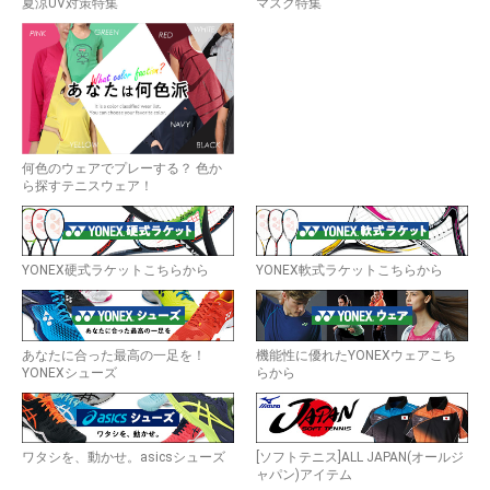
夏涼UV対策特集
マスク特集
何色のウェアでプレーする？ 色か
ら探すテニスウェア！
YONEX硬式ラケットこちらから
YONEX軟式ラケットこちらから
あなたに合った最高の一足を！
機能性に優れたYONEXウェアこち
YONEXシューズ
らから
ワタシを、動かせ。asicsシューズ
[ソフトテニス]ALL JAPAN(オールジ
ャパン)アイテム