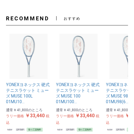
RECOMMEND
おすすめ
YONEXヨネックス 硬式
YONEXヨネックス 硬式
YONEXヨネッ
テニスラケット ミュー
テニスラケット ミュー
テニスラケット
ズ MUSE 100L
ズ MUSE 100
ズ MUSE 98
01MU10…
01MU100…
01MU98(6…
通常
￥41,800
のところ
通常
￥41,800
のところ
通常
￥41,800
の
￥33,440
￥33,440
￥33
ラリー価格
税
ラリー価格
税
ラリー価格
込
込
込
NEW
送料無料
張り工賃無料
NEW
送料無料
張り工賃無料
NEW
送料無料
張り