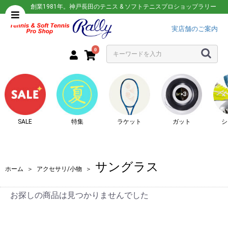
創業1981年。神戸長田のテニス & ソフトテニスプロショップラリー
実店舗のご案内
0
SALE
特集
ラケット
ガット
シ
サングラス
ホーム
＞
アクセサリ/小物
＞
お探しの商品は見つかりませんでした