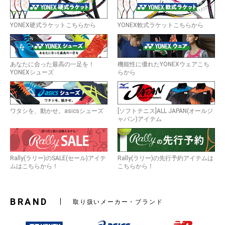
YONEX硬式ラケットこちらから
YONEX軟式ラケットこちらから
あなたに合った最高の一足を！
機能性に優れたYONEXウェアこち
YONEXシューズ
らから
ワタシを、動かせ。asicsシューズ
[ソフトテニス]ALL JAPAN(オールジ
ャパン)アイテム
Rally(ラリー)のSALE(セール)アイテ
Rally(ラリー)の先行予約アイテムは
ムはこちらから！
こちらから！
BRAND
取り扱いメーカー・ブランド