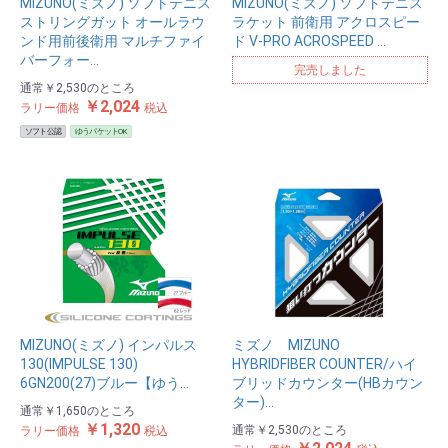
MIZUNO(ミズノ) ソフトテニス
MIZUNO(ミズノ) ソフトテニス
ストリングガット オールラウ
ラケット 前衛用 アクロスピー
ンド用前後衛用 マルチファイ
ド V-PRO ACROSPEED …
バーフォー…
完売しました
通常
￥2,530
のところ
￥2,024
ラリー価格
税込
ソフト公認
ゆうパケットOK
MIZUNO(ミズノ) インパルス
ミズノ MIZUNO
130(IMPULSE 130)
HYBRIDFIBER COUNTER/ハイ
6GN200(27)ブルー【ゆう…
ブリッドカウンター(HBカウン
ター)…
通常
￥1,650
のところ
￥1,320
通常
￥2,530
のところ
ラリー価格
税込