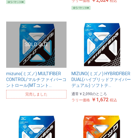
￥2,024
ラリー価格
税込
ゆうパケットOK
ゆうパケットOK
mizuno(ミズノ) MULTIFIBER
MIZUNO(ミズノ) HYBRIDFIBER
CONTROL/マルチファイバーコ
DUAL(ハイブリッドファイバー
ントロール(MTコント…
デュアル) ソフトテ…
通常
￥2,090
のところ
完売しました
￥1,672
ラリー価格
税込