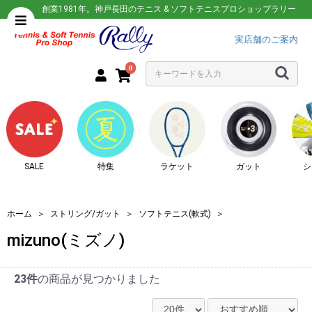
創業1981年。神戸長田のテニス & ソフトテニスプロショップラリー
実店舗のご案内
0
SALE
特集
ラケット
ガット
シ
ホーム
＞
ストリング/ガット
＞
ソフトテニス(軟式)
＞
mizuno(ミズノ)
23件
の商品が見つかりました