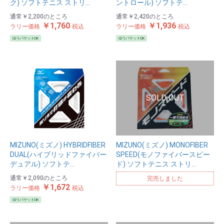
ク) ソフトテニス ストリ…
ントロール) ソフトテ…
通常
￥2,200
のところ
通常
￥2,420
のところ
￥1,760
￥1,936
ラリー価格
税込
ラリー価格
税込
ゆうパケットOK
ゆうパケットOK
MIZUNO(ミズノ) HYBRIDFIBER
MIZUNO(ミズノ) MONOFIBER
DUAL(ハイブリッドファイバー
SPEED(モノファイバースピー
デュアル) ソフトテ…
ド) ソフトテニス ストリ…
通常
￥2,090
のところ
完売しました
￥1,672
ラリー価格
税込
ゆうパケットOK