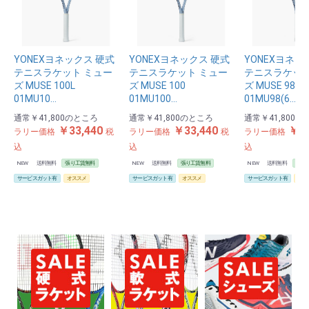
YONEXヨネックス 硬式
YONEXヨネックス 硬式
YONEXヨネッ
テニスラケット ミュー
テニスラケット ミュー
テニスラケット
ズ MUSE 100L
ズ MUSE 100
ズ MUSE 98
01MU10…
01MU100…
01MU98(6…
通常
￥41,800
のところ
通常
￥41,800
のところ
通常
￥41,800
の
￥33,440
￥33,440
￥33
ラリー価格
税
ラリー価格
税
ラリー価格
込
込
込
NEW
送料無料
張り工賃無料
NEW
送料無料
張り工賃無料
NEW
送料無料
張り
サービスガット有
オススメ
サービスガット有
オススメ
サービスガット有
オス
お買い物を続ける
カートへ進む