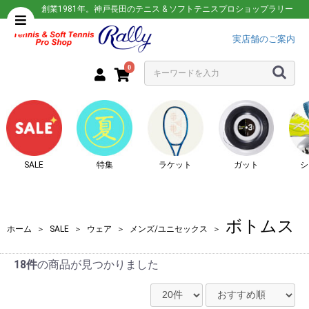
創業1981年。神戸長田のテニス & ソフトテニスプロショップラリー
実店舗のご案内
0
SALE
特集
ラケット
ガット
シ
ボトムス
ホーム
＞
SALE
＞
ウェア
＞
メンズ/ユニセックス
＞
18件
の商品が見つかりました