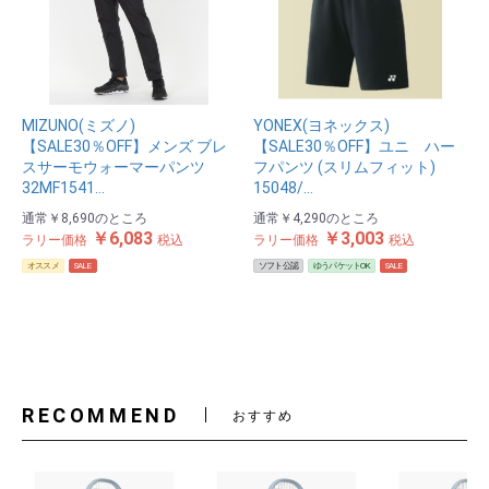
MIZUNO(ミズノ)
YONEX(ヨネックス)
【SALE30％OFF】メンズ ブレ
【SALE30％OFF】ユニ ハー
スサーモウォーマーパンツ
フパンツ (スリムフィット)
32MF1541…
15048/…
通常
￥8,690
のところ
通常
￥4,290
のところ
￥6,083
￥3,003
ラリー価格
税込
ラリー価格
税込
オススメ
SALE
ソフト公認
ゆうパケットOK
SALE
RECOMMEND
おすすめ