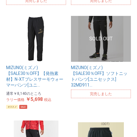
完売しました
完売しました
MIZUNO(ミズノ)
MIZUNO(ミズノ)
【SALE30％OFF】【発熱素
【SALE30％OFF】ソフトニッ
材】N-XTブレスサーモウォー
トパンツ[ユニセックス]
マーパンツ[ユニ…
32MD911…
通常
￥8,140
のところ
完売しました
￥5,698
ラリー価格
税込
オススメ
SALE