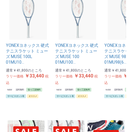
YONEXヨネックス 硬式
YONEXヨネックス 硬式
YONEXヨネッ
テニスラケット ミュー
テニスラケット ミュー
テニスラケット
ズ MUSE 100L
ズ MUSE 100
ズ MUSE 98
01MU10…
01MU100…
01MU98(6…
通常
￥41,800
のところ
通常
￥41,800
のところ
通常
￥41,800
の
￥33,440
￥33,440
￥33
ラリー価格
税
ラリー価格
税
ラリー価格
込
込
込
NEW
送料無料
張り工賃無料
NEW
送料無料
張り工賃無料
NEW
送料無料
張り
サービスガット有
オススメ
サービスガット有
オススメ
サービスガット有
オス