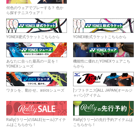
何色のウェアでプレーする？ 色か
ら探すテニスウェア！
YONEX硬式ラケットこちらから
YONEX軟式ラケットこちらから
あなたに合った最高の一足を！
機能性に優れたYONEXウェアこち
YONEXシューズ
らから
ワタシを、動かせ。asicsシューズ
[ソフトテニス]ALL JAPAN(オールジ
ャパン)アイテム
Rally(ラリー)のSALE(セール)アイテ
Rally(ラリー)の先行予約アイテムは
ムはこちらから！
こちらから！