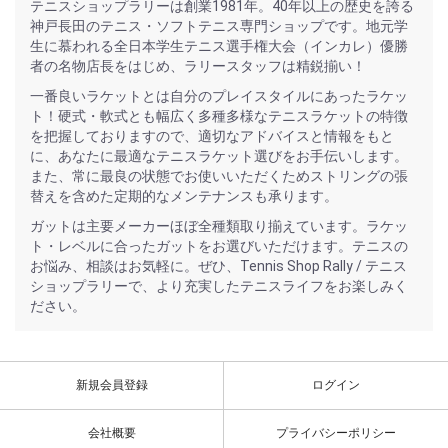
テニスショップラリーは創業1981年。40年以上の歴史を誇る
神戸長田のテニス・ソフトテニス専門ショップです。地元学
生に慕われる全日本学生テニス選手権大会（インカレ）優勝
者の名物店長をはじめ、ラリースタッフは精鋭揃い！
一番良いラケットとは自分のプレイスタイルにあったラケッ
ト！硬式・軟式とも幅広く多種多様なテニスラケットの特徴
を把握しておりますので、適切なアドバイスと情報をもと
に、あなたに最適なテニスラケット選びをお手伝いします。
また、常に最良の状態でお使いいただくためストリングの張
替えを含めた定期的なメンテナンスも承ります。
ガットは主要メーカーほぼ全種類取り揃えています。ラケッ
ト・レベルに合ったガットをお選びいただけます。テニスの
お悩み、相談はお気軽に。ぜひ、Tennis Shop Rally / テニス
ショップラリーで、より充実したテニスライフをお楽しみく
ださい。
新規会員登録
ログイン
会社概要
プライバシーポリシー