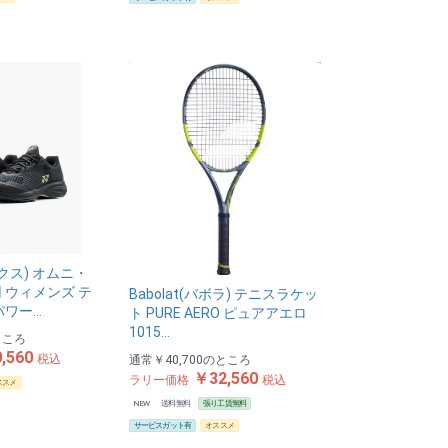
ックス) オムニ・
 ウィメンズ テ
Babolat(バボラ) テニスラケッ
パワー…
ト PURE AERO ピュアアエロ
1015…
ところ
,560
税込
通常
￥40,700
のところ
￥32,560
ラリー価格
税込
ススメ
NEW
送料無料
張り工賃無料
サービスガット有
オススメ