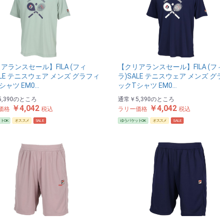
アランスセール】FILA (フィ
【クリアランスセール】FILA (フ
ALE テニスウェア メンズ グラフィ
ラ)SALE テニスウェア メンズ 
シャツ EM0…
ックTシャツ EM0…
,390
のところ
通常
￥5,390
のところ
￥4,042
￥4,042
価格
税込
ラリー価格
税込
トOK
オススメ
SALE
ゆうパケットOK
オススメ
SALE