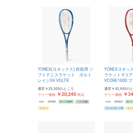
YONEX(ヨネックス) 前衛用 ソ
YONEXヨネッ
フトテニスラケット ボルト
ラケット Vコア
レイジ5V VOLTR…
VCORE100D 
通常
￥25,300
のところ
通常
￥42,900
の
￥20,240
￥34
ラリー価格
税込
ラリー価格
NEW
送料無料
張り工賃無料
ソフト公認
NEW
送料無料
張り工
オススメ
サービスガット有
オス