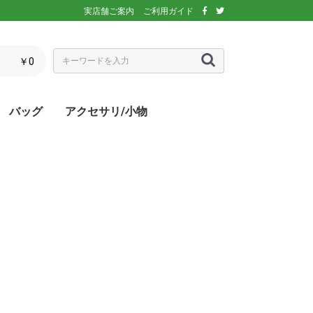
実店舗ご案内
ご利用ガイド
￥0
バッグ
アクセサリ/小物
ぶウェア
ア
インナー/スパッ
ス
シックス)
アディダス)
エレッセ)
(ダンロップ)
スリクソン)
ーセン)
キ)
バボラ)
o(パラディーゾ)
)
リンス)
ミズノ)
ance(ニューバラ
ネックス)
rtif(ルコックス
リュック
トートバッグ
ショルダーバッグ
ラケットバッグ
ラケットケース
シューズケース
マルチケース
クーラーバッグ・クーラー
ランドリーバッグ
スタッフバック
adidas(アディダス)
Wilson(ウィルソン)
ellesse(エレッセ)
GOSEN(ゴーセン)
NIKE(ナイキ)
New Balance(ニューバラ
BabolaT(バボラ)
DUNLOP(ダンロップ)
FILA(フィラ)
HEAD(ヘッド)
mizuno(ミズノ)
prince(プリンス)
YONEX(ヨネックス)
マスク
ボール
バック備品
ラケット用品
キャップ・バイザー
サングラス
ヘアバンド・リストバンド
アームカバー
グローブ・手袋
ソックス
ネックウォーマー
タオル
傘
ポーチ/コインケース
ネックカバー
UV対策
防寒対策
サプリメント・ドリンク
コート用品
ベージュ
カラフル/多色
ピンク
ブラウン/茶
パープル/紫
ブルー・ネイビー/青・紺
グリーン/緑
イエロー/黄
オレンジ/橙
レッド/赤
グレー/灰
ブラック/黒
ホワイト/白
ウォームアップシャツ
ベスト
ジャケット
ベンチコート
Tシャツ/ポロシャツ(半袖)
Tシャツ(長袖)
トレーナー/パーカー/セー
ゲームシャツ
ブレーカー
ウォームアップパンツ
ショートパンツ
ロングパンツ
スコート
オーバースカート
UV対策
ボレロ
練習グッズ
エアポンプ
グリップテープ
エッジガード
振動止め
UV対策
UV対策
UV対策
)
ボックス
ンス)
ター