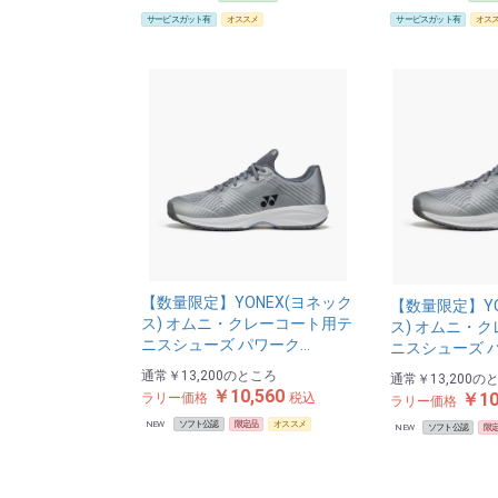
サービスガット有
オススメ
サービスガット有
オス
【数量限定】YONEX(ヨネック
【数量限定】YO
ス) オムニ・クレーコート用テ
ス) オムニ・
ニスシューズ パワーク…
ニスシューズ 
通常
￥13,200
のところ
通常
￥13,200
の
￥10,560
￥10
ラリー価格
税込
ラリー価格
NEW
ソフト公認
限定品
オススメ
NEW
ソフト公認
限