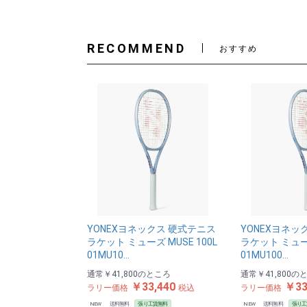
RECOMMEND
おすすめ
YONEXヨネックス 硬式テニス
YONEXヨネッ
ラケット ミューズ MUSE 100L
ラケット ミューズ
01MU10…
01MU100…
通常
￥41,800
のところ
通常
￥41,800
の
￥33,440
￥33
ラリー価格
税込
ラリー価格
NEW
送料無料
張り工賃無料
NEW
送料無料
張り工