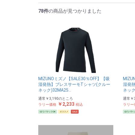
78件
の商品が見つかりました
MIZUNOミズノ【SALE30％OFF】【吸
MIZ
湿発熱】ブレスサーモTシャツ(クルー
湿発熱
ネック)32MA25…
ネック)
通常
￥3,190
のところ
通常
￥3
￥2,233
ラリー価格
税込
ラリー
ゆうパケットOK
オススメ
SALE
ゆうパケッ