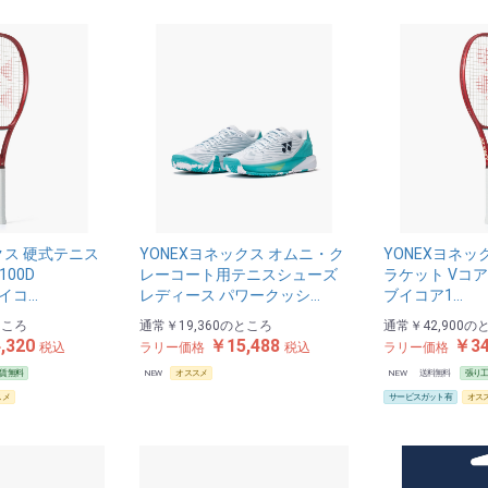
クス 硬式テニス
YONEXヨネックス オムニ・ク
YONEXヨネッ
100D
レーコート用テニスシューズ
ラケット Vコア1
ブイコ…
レディース パワークッシ…
ブイコア1…
ところ
通常
￥19,360
のところ
通常
￥42,900
の
,320
￥15,488
￥34
税込
ラリー価格
税込
ラリー価格
賃無料
NEW
オススメ
NEW
送料無料
張り
スメ
サービスガット有
オス