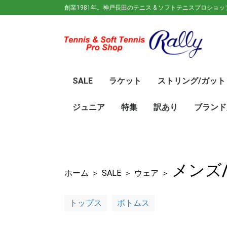
創業1981年。神戸長田のテニス & ソフトテニスプロショ
SALE
ラケット
ストリング/ガット
ガット(ソフトテニス)
ガット(硬式)
ラケット(硬式)
ソフトテニスラケット
シューズ
ウェア
バック
キャップ
その他
70%OFF
60％OFF
50%OFF
45%OFF
40%OFF
35%OFF
30%OFF
25％OFF
テニス(硬式)
ソフトテニス(軟式)
テニス(硬式)
ソフトテニス(軟式)
メンズ/ユニセッ
レディース
初心
ジュ
Wils
SRI
DUN
Babo
Prin
HEA
Toal
YON
SAL
中学
新入
初心
前衛/
後衛
オー
GOS
SRI
DUN
mizu
YON
SAL
ジュニア
特集
訳あり
ブランド
ト
ラケット
ウェア
シューズ
冬のオススメ商品
夏のオススメ商品
UV対策
お得な福袋
軟式ラケット
硬式ラケット
バッグ
シューズ
ウェア
asics(ア
adidas(
Wilson(
ellesse(
GOSEN(
zaoral(
SIGNUM 
SRIXON(
DUNLOP
K・SWISS
TecniFi
TOALSO
NIKE(ナイ
New Bal
BabolaT
Paradis
PINKION
YAKeNU(
FILA(フィ
Prince(
HEAD(ヘッ
mizuno(
YONEX(
LUCENT
LUXILON
KENKO(
ロ)
バー)
ンス)
メンズ
ホーム
＞
SALE
＞
ウェア
＞
トップス
ボトムス