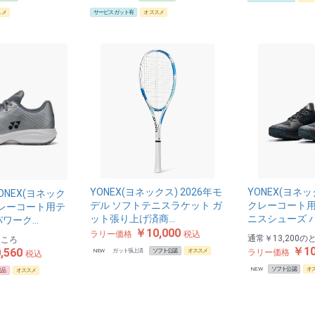
スメ
サービスガット有
オススメ
YONEX(ヨネックス) 2026年モ
YONEX(ヨネ
NEX(ヨネック
デル ソフトテニスラケット ガ
クレーコート用
クレーコート用テ
ット張り上げ済商…
ニスシューズ 
パワーク…
￥10,000
ラリー価格
税込
通常
￥13,200
の
ところ
￥10
,560
NEW
ガット張上済
ソフト公認
オススメ
ラリー価格
税込
NEW
ソフト公認
オ
定品
オススメ