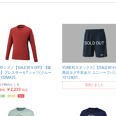
UNOミズノ【SALE30％OFF】【吸
YONEX(ヨネックス) 【SALE30％
】ブレスサーモTシャツ(クルー
商品タグ不良あり ユニハーフパ
32MA25…
15124(01…
,190
のところ
完売しました
￥2,233
価格
税込
トOK
オススメ
SALE