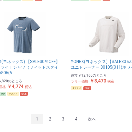
X(ヨネックス) 【SALE30％OFF】
YONEX(ヨネックス)【SALE30％
ドライＴシャツ（フィットスタイ
ユニトレーナー 30105(011)ホ
806(5…
通常
￥12,100
のところ
￥8,470
,820
のところ
ラリー価格
税込
￥4,774
価格
税込
オススメ
SALE
トOK
オススメ
SALE
1
2
3
4
次へ