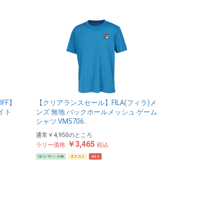
OFF】
【クリアランスセール】FILA(フィラ)メ
ワイト
ンズ 無地 バックホールメッシュ ゲーム
シャツ VM5706…
通常
￥4,950
のところ
￥3,465
ラリー価格
税込
ゆうパケットOK
オススメ
SALE