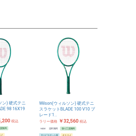
ルソン) 硬式テニ
Wilson(ウィルソン) 硬式テニ
E 98 16X19
スラケットBLADE 100 V10 ブ
レード1…
,200
￥32,560
税込
ラリー価格
税込
工賃無料
NEW
送料無料
張り工賃無料
スメ
サービスガット有
オススメ