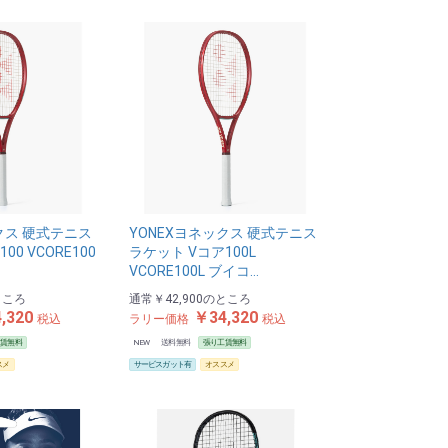
クス 硬式テニス
YONEXヨネックス 硬式テニス
00 VCORE100
ラケット Vコア100L
VCORE100L ブイコ…
ところ
通常
￥42,900
のところ
,320
￥34,320
税込
ラリー価格
税込
工賃無料
NEW
送料無料
張り工賃無料
スメ
サービスガット有
オススメ