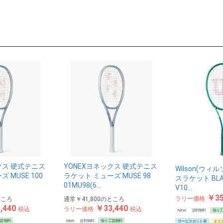
お買い物を続ける
カートへ進む
クス 硬式テニス
YONEXヨネックス 硬式テニス
Wilson(ウィ
 MUSE 100
ラケット ミューズ MUSE 98
スラケット BLAD
01MU98(6…
V10…
￥35
ラリー価格
ところ
通常
￥41,800
のところ
,440
￥33,440
税込
ラリー価格
税込
NEW
送料無料
張り
賃無料
NEW
送料無料
張り工賃無料
サービスガット有
オス