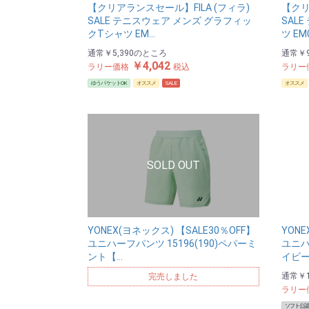
【クリアランスセール】FILA (フィラ)
【クリ
SALE テニスウェア メンズ グラフィッ
SAL
クTシャツ EM…
ツ EM
通常
￥5,390
のところ
通常
￥9
￥4,042
ラリー価格
税込
ラリー
ゆうパケットOK
オススメ
SALE
オススメ
YONEX(ヨネックス) 【SALE30％OFF】
YONE
ユニハーフパンツ 15196(190)ペパーミ
ユニハ
ント【…
イビー
通常
￥1
完売しました
ラリー
ソフト公