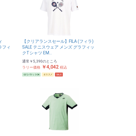
ィ
【クリアランスセール】FILA (フィラ)
グラフィ
SALE テニスウェア メンズ グラフィッ
クTシャツ EM…
通常
￥5,390
のところ
￥4,042
ラリー価格
税込
ゆうパケットOK
オススメ
SALE