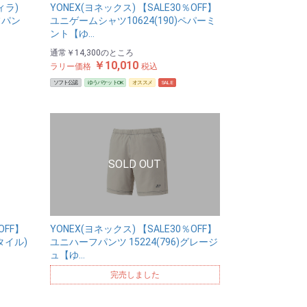
ィラ)
YONEX(ヨネックス) 【SALE30％OFF】
フパン
ユニゲームシャツ10624(190)ペパーミ
ント【ゆ…
通常
￥14,300
のところ
￥10,010
ラリー価格
税込
ソフト公認
ゆうパケットOK
オススメ
SALE
OFF】
YONEX(ヨネックス) 【SALE30％OFF】
タイル)
ユニハーフパンツ 15224(796)グレージ
ュ【ゆ…
完売しました