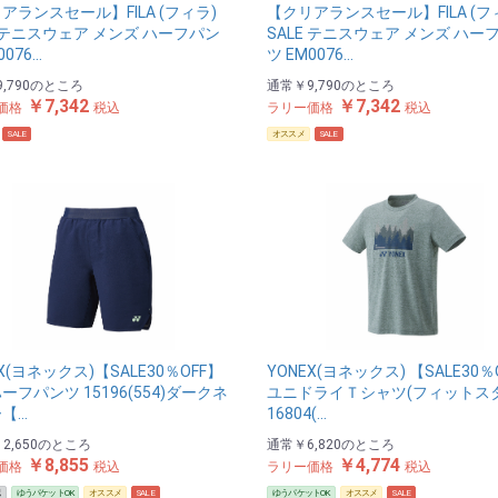
アランスセール】FILA (フィラ)
【クリアランスセール】FILA (フ
E テニスウェア メンズ ハーフパン
SALE テニスウェア メンズ ハー
0076…
ツ EM0076…
,790
のところ
通常
￥9,790
のところ
￥7,342
￥7,342
価格
税込
ラリー価格
税込
SALE
オススメ
SALE
X(ヨネックス)【SALE30％OFF】
YONEX(ヨネックス) 【SALE30％
ーフパンツ 15196(554)ダークネ
ユニドライＴシャツ(フィットス
【…
16804(…
2,650
のところ
通常
￥6,820
のところ
￥8,855
￥4,774
価格
税込
ラリー価格
税込
認
ゆうパケットOK
オススメ
SALE
ゆうパケットOK
オススメ
SALE