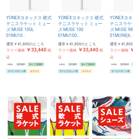
YONEXヨネックス 硬式
YONEXヨネックス 硬式
YONEXヨネッ
テニスラケット ミュー
テニスラケット ミュー
テニスラケット
ズ MUSE 100L
ズ MUSE 100
ズ MUSE 98
01MU10…
01MU100…
01MU98(6…
通常
￥41,800
のところ
通常
￥41,800
のところ
通常
￥41,800
の
￥33,440
￥33,440
￥33
ラリー価格
税
ラリー価格
税
ラリー価格
込
込
込
NEW
送料無料
張り工賃無料
NEW
送料無料
張り工賃無料
NEW
送料無料
張り
サービスガット有
オススメ
サービスガット有
オススメ
サービスガット有
オス