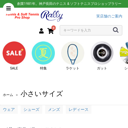
創業1981年。神戸長田のテニス & ソフトテニスプロショップラリー
実店舗のご案内
0
SALE
特集
ラケット
ガット
シ
小さいサイズ
ホーム
＞
ウェア
シューズ
メンズ
レディース