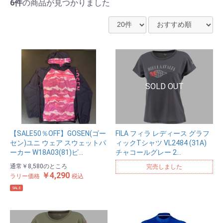
6件
の商品が見つかりました
【SALE50％OFF】GOSEN(ゴー
FILA フィラ レディース グラフ
セン)ユニ ウェア スウェットパ
ィックTシャツ VL2484 (31A)
ーカー W18A03(81)ピ…
チャコールグレー 2…
通常
￥8,580
のところ
完売しました
￥4,290
ラリー価格
税込
SALE