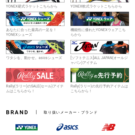
YONEX硬式ラケットこちらから
YONEX軟式ラケットこちらから
お買い物を続ける
カートへ進む
あなたに合った最高の一足を！
機能性に優れたYONEXウェアこち
YONEXシューズ
らから
ワタシを、動かせ。asicsシューズ
[ソフトテニス]ALL JAPAN(オールジ
ャパン)アイテム
Rally(ラリー)のSALE(セール)アイテ
Rally(ラリー)の先行予約アイテムは
ムはこちらから！
こちらから！
BRAND
取り扱いメーカー・ブランド