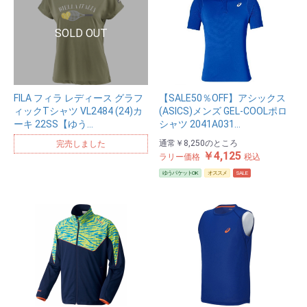
FILA フィラ レディース グラフ
【SALE50％OFF】アシックス
ィックTシャツ VL2484 (24)カ
(ASICS)メンズ GEL-COOLポロ
ーキ 22SS【ゆう…
シャツ 2041A031…
通常
￥8,250
のところ
完売しました
￥4,125
ラリー価格
税込
ゆうパケットOK
オススメ
SALE