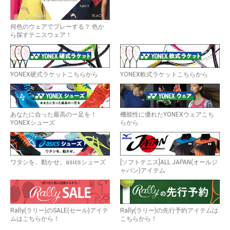
何色のウェアでプレーする？ 色か
ら探すテニスウェア！
YONEX硬式ラケットこちらから
YONEX軟式ラケットこちらから
あなたに合った最高の一足を！
機能性に優れたYONEXウェアこち
YONEXシューズ
らから
ワタシを、動かせ。asicsシューズ
[ソフトテニス]ALL JAPAN(オールジ
ャパン)アイテム
Rally(ラリー)のSALE(セール)アイテ
Rally(ラリー)の先行予約アイテムは
ムはこちらから！
こちらから！