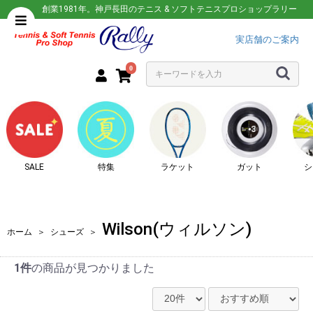
創業1981年。神戸長田のテニス & ソフトテニスプロショップラリー
実店舗のご案内
0
SALE
特集
ラケット
ガット
シ
Wilson(ウィルソン)
ホーム
＞
シューズ
＞
1件
の商品が見つかりました