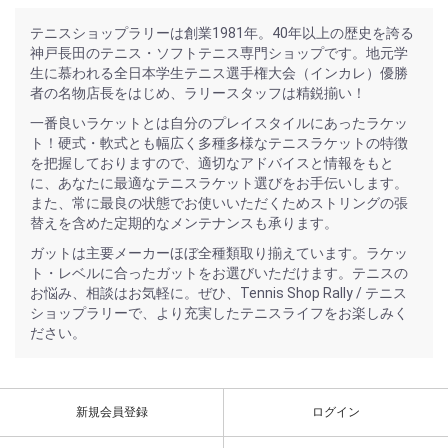
テニスショップラリーは創業1981年。40年以上の歴史を誇る
神戸長田のテニス・ソフトテニス専門ショップです。地元学
生に慕われる全日本学生テニス選手権大会（インカレ）優勝
者の名物店長をはじめ、ラリースタッフは精鋭揃い！
一番良いラケットとは自分のプレイスタイルにあったラケッ
ト！硬式・軟式とも幅広く多種多様なテニスラケットの特徴
を把握しておりますので、適切なアドバイスと情報をもと
に、あなたに最適なテニスラケット選びをお手伝いします。
また、常に最良の状態でお使いいただくためストリングの張
替えを含めた定期的なメンテナンスも承ります。
ガットは主要メーカーほぼ全種類取り揃えています。ラケッ
ト・レベルに合ったガットをお選びいただけます。テニスの
お悩み、相談はお気軽に。ぜひ、Tennis Shop Rally / テニス
ショップラリーで、より充実したテニスライフをお楽しみく
ださい。
新規会員登録
ログイン