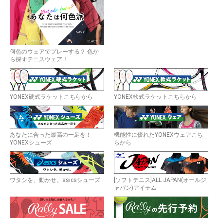
何色のウェアでプレーする？ 色か
ら探すテニスウェア！
YONEX硬式ラケットこちらから
YONEX軟式ラケットこちらから
あなたに合った最高の一足を！
機能性に優れたYONEXウェアこち
YONEXシューズ
らから
ワタシを、動かせ。asicsシューズ
[ソフトテニス]ALL JAPAN(オールジ
ャパン)アイテム