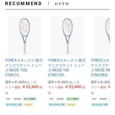
RECOMMEND
おすすめ
YONEXヨネックス 硬式
YONEXヨネックス 硬式
YONEXヨネッ
テニスラケット ミュー
テニスラケット ミュー
テニスラケット
ズ MUSE 100L
ズ MUSE 100
ズ MUSE 98
01MU10…
01MU100…
01MU98(6…
通常
￥41,800
のところ
通常
￥41,800
のところ
通常
￥41,800
の
￥33,440
￥33,440
￥33
ラリー価格
税
ラリー価格
税
ラリー価格
込
込
込
NEW
送料無料
張り工賃無料
NEW
送料無料
張り工賃無料
NEW
送料無料
張り
サービスガット有
オススメ
サービスガット有
オススメ
サービスガット有
オス