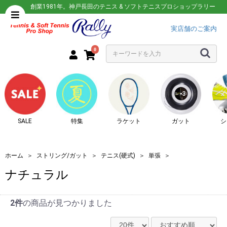
創業1981年。神戸長田のテニス & ソフトテニスプロショップラリー
実店舗のご案内
0
SALE
特集
ラケット
ガット
シ
ホーム
＞
ストリング/ガット
＞
テニス(硬式)
＞
単張
＞
ナチュラル
2件
の商品が見つかりました