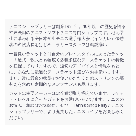
テニスショップラリーは創業1981年。40年以上の歴史を誇る
神戸長田のテニス・ソフトテニス専門ショップです。地元学
生に慕われる全日本学生テニス選手権大会（インカレ）優勝
者の名物店長をはじめ、ラリースタッフは精鋭揃い！
一番良いラケットとは自分のプレイスタイルにあったラケッ
ト！硬式・軟式とも幅広く多種多様なテニスラケットの特徴
を把握しておりますので、適切なアドバイスと情報をもと
に、あなたに最適なテニスラケット選びをお手伝いします。
また、常に最良の状態でお使いいただくためストリングの張
替えを含めた定期的なメンテナンスも承ります。
ガットは主要メーカーほぼ全種類取り揃えています。ラケッ
ト・レベルに合ったガットをお選びいただけます。テニスの
お悩み、相談はお気軽に。ぜひ、Tennis Shop Rally / テニス
ショップラリーで、より充実したテニスライフをお楽しみく
ださい。