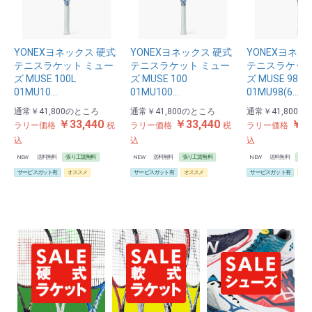
YONEXヨネックス 硬式
YONEXヨネックス 硬式
YONEXヨネッ
テニスラケット ミュー
テニスラケット ミュー
テニスラケット
ズ MUSE 100L
ズ MUSE 100
ズ MUSE 98
01MU10…
01MU100…
01MU98(6…
通常
￥41,800
のところ
通常
￥41,800
のところ
通常
￥41,800
の
￥33,440
￥33,440
￥33
ラリー価格
税
ラリー価格
税
ラリー価格
込
込
込
NEW
送料無料
張り工賃無料
NEW
送料無料
張り工賃無料
NEW
送料無料
張り
サービスガット有
オススメ
サービスガット有
オススメ
サービスガット有
オス