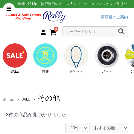
創業1981年。神戸長田のテニス & ソフトテニスプロショップラリー
実店舗のご案内
0
SALE
特集
ラケット
ガット
シ
その他
ホーム
＞
SALE
＞
3件
の商品が見つかりました