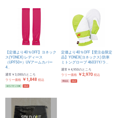
【定価より40％OFF】ヨネック
定価より40％OFF【受注会限定
ス(YONEX) レディース
品】YONEX(ヨネックス) 防寒
（UPF50+）UVアームカバー
ミトングローブ 46031Y/ラ…
4…
通常
￥4,950
のところ
￥2,970
通常
￥3,080
のところ
ラリー価格
税込
￥1,848
ラリー価格
税込
限定品
SALE
ゆうパケットOK
SALE