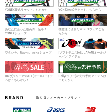
YONEX硬式ラケットこちらから
YONEX軟式ラケットこちらから
あなたに合った最高の一足を！
機能性に優れたYONEXウェアこち
YONEXシューズ
らから
ワタシを、動かせ。asicsシューズ
[ソフトテニス]ALL JAPAN(オールジ
ャパン)アイテム
お買い物を続ける
カートへ進む
Rally(ラリー)のSALE(セール)アイテ
Rally(ラリー)の先行予約アイテムは
ムはこちらから！
こちらから！
BRAND
取り扱いメーカー・ブランド