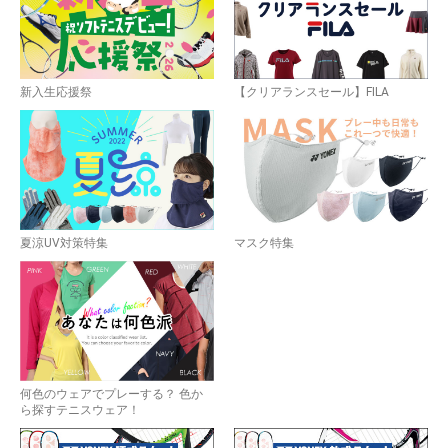
新入生応援祭
【クリアランスセール】FILA
夏涼UV対策特集
マスク特集
何色のウェアでプレーする？ 色か
ら探すテニスウェア！