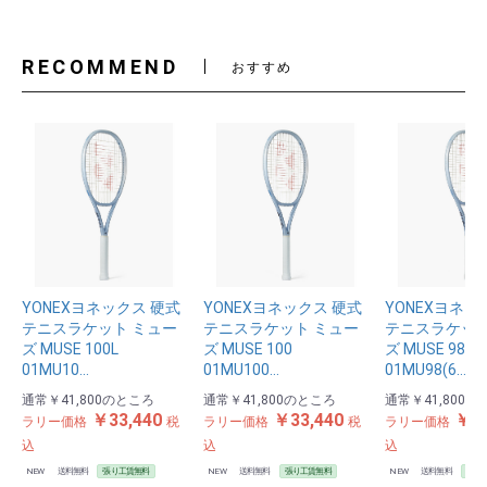
RECOMMEND
おすすめ
YONEXヨネックス 硬式
YONEXヨネックス 硬式
YONEXヨネッ
テニスラケット ミュー
テニスラケット ミュー
テニスラケット
ズ MUSE 100L
ズ MUSE 100
ズ MUSE 98
01MU10…
01MU100…
01MU98(6…
通常
￥41,800
のところ
通常
￥41,800
のところ
通常
￥41,800
の
￥33,440
￥33,440
￥33
ラリー価格
税
ラリー価格
税
ラリー価格
込
込
込
NEW
送料無料
張り工賃無料
NEW
送料無料
張り工賃無料
NEW
送料無料
張り