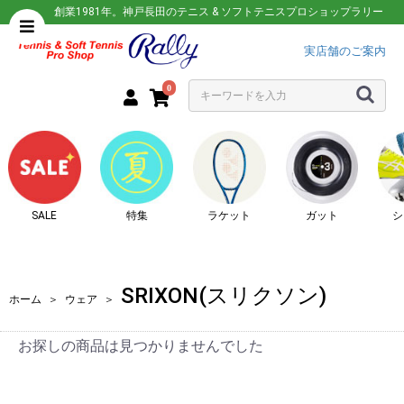
創業1981年。神戸長田のテニス & ソフトテニスプロショップラリー
実店舗のご案内
0
SALE
特集
ラケット
ガット
シ
SRIXON(スリクソン)
ホーム
＞
ウェア
＞
お探しの商品は見つかりませんでした