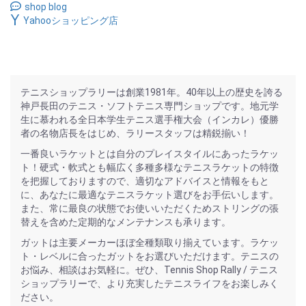
shop blog
Yahooショッピング店
テニスショップラリーは創業1981年。40年以上の歴史を誇る
神戸長田のテニス・ソフトテニス専門ショップです。地元学
生に慕われる全日本学生テニス選手権大会（インカレ）優勝
者の名物店長をはじめ、ラリースタッフは精鋭揃い！
一番良いラケットとは自分のプレイスタイルにあったラケッ
ト！硬式・軟式とも幅広く多種多様なテニスラケットの特徴
を把握しておりますので、適切なアドバイスと情報をもと
に、あなたに最適なテニスラケット選びをお手伝いします。
また、常に最良の状態でお使いいただくためストリングの張
替えを含めた定期的なメンテナンスも承ります。
ガットは主要メーカーほぼ全種類取り揃えています。ラケッ
ト・レベルに合ったガットをお選びいただけます。テニスの
お悩み、相談はお気軽に。ぜひ、Tennis Shop Rally / テニス
ショップラリーで、より充実したテニスライフをお楽しみく
ださい。