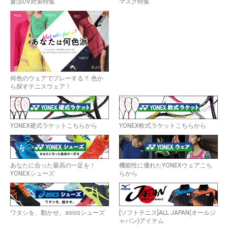
夏涼UV対策特集
マスク特集
何色のウェアでプレーする？ 色か
ら探すテニスウェア！
YONEX硬式ラケットこちらから
YONEX軟式ラケットこちらから
あなたに合った最高の一足を！
機能性に優れたYONEXウェアこち
YONEXシューズ
らから
ワタシを、動かせ。asicsシューズ
[ソフトテニス]ALL JAPAN(オールジ
ャパン)アイテム