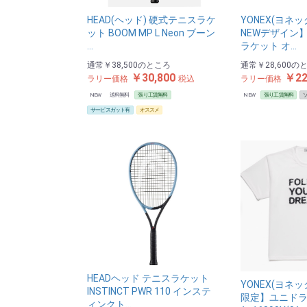
HEAD(ヘッド) 硬式テニスラケ
YONEX(ヨネッ
ット BOOM MP L Neon ブーン
NEWデザイン
…
ラケット オ…
通常
￥38,500
のところ
通常
￥28,600
の
￥30,800
￥22
ラリー価格
税込
ラリー価格
NEW
送料無料
張り工賃無料
NEW
張り工賃無料
サービスガット有
オススメ
HEADヘッド テニスラケット
YONEX(ヨネ
INSTINCT PWR 110 インステ
限定】ユニドラ
ィンクト…