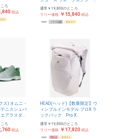
ところ
通常
￥19,800
のところ
,840
税込
￥15,840
ラリー価格
税込
ススメ
NEW
ソフト公認
オススメ
ックス) オムニ・
HEAD(ヘッド)【数量限定】ウ
用テニスシュパ
ィンブルドンモデル プロX ラ
エアラスダ…
ックパック Pro X…
ところ
通常
￥19,800
のところ
,760
￥17,820
税込
ラリー価格
税込
NEW
限定品
オススメ