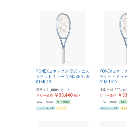
YONEXヨネックス 硬式テニス
YONEXヨネッ
ラケット ミューズ MUSE 100L
ラケット ミューズ
01MU10…
01MU100…
通常
￥41,800
のところ
通常
￥41,800
の
￥33,440
￥33
ラリー価格
税込
ラリー価格
NEW
送料無料
張り工賃無料
NEW
送料無料
張り工
サービスガット有
オススメ
サービスガット有
オス