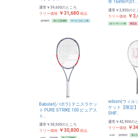
年 16890Y(01…
通常
￥39,600
のところ
通常
￥3,850
のと
￥31,680
ラリー価格
税込
￥3,
ラリー価格
送料無料
張り工賃無料
サービスガット有
ゆうパケットOK
限定品
wilson(ウィ
Babolat(バボラ) テニスラケッ
ケット【限定】US
ト PURE STRIKE 100 ピュアス
SHIF…
ト…
通常
￥42,900
の
通常
￥38,500
のところ
￥34
ラリー価格
￥30,800
ラリー価格
税込
NEW
送料無料
張り工
NEW
送料無料
張り工賃無料