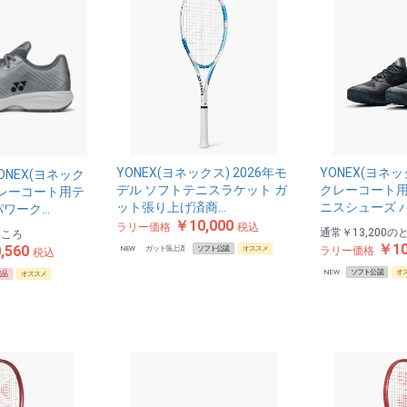
YONEX(ヨネックス) 2026年モ
YONEX(ヨネ
NEX(ヨネック
デル ソフトテニスラケット ガ
クレーコート用
クレーコート用テ
ット張り上げ済商…
ニスシューズ 
パワーク…
￥10,000
ラリー価格
税込
通常
￥13,200
の
ところ
￥10
,560
NEW
ガット張上済
ソフト公認
オススメ
ラリー価格
税込
NEW
ソフト公認
オ
定品
オススメ