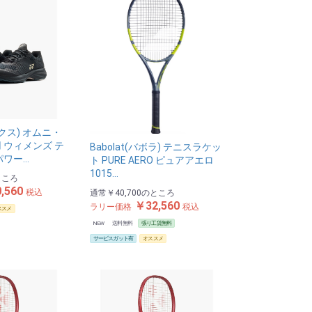
ックス) オムニ・
 ウィメンズ テ
Babolat(バボラ) テニスラケッ
パワー…
ト PURE AERO ピュアアエロ
1015…
ところ
,560
税込
通常
￥40,700
のところ
￥32,560
ラリー価格
税込
ススメ
NEW
送料無料
張り工賃無料
サービスガット有
オススメ