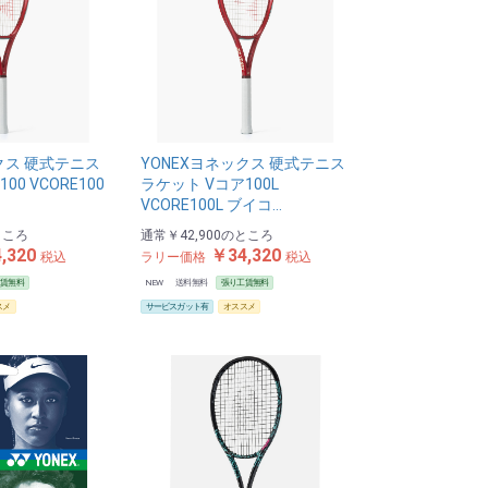
クス 硬式テニス
YONEXヨネックス 硬式テニス
00 VCORE100
ラケット Vコア100L
VCORE100L ブイコ…
ところ
通常
￥42,900
のところ
,320
￥34,320
税込
ラリー価格
税込
工賃無料
NEW
送料無料
張り工賃無料
スメ
サービスガット有
オススメ