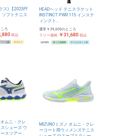
ス) 【2025FF
HEADヘッド テニスラケット
】 ソフトテニス
INSTINCT PWR 115 インステ
ィンクト…
ところ
通常
￥39,600
のところ
,880
￥31,680
税込
ラリー価格
税込
ソフト公認
オススメ
送料無料
張り工賃無料
サービスガット有
ノ オムニ・クレ
MIZUNOミズノ オムニ・クレ
スシューズ ウ
ーコート用ウィメンズテニス
ースツアー…
シューズ ウエーブエクシー…