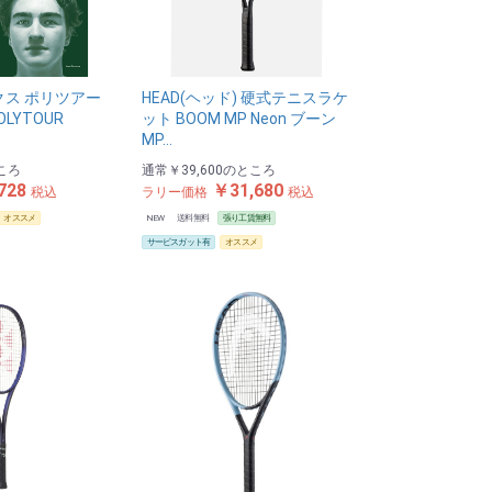
クス ポリツアー
HEAD(ヘッド) 硬式テニスラケ
OLYTOUR
ット BOOM MP Neon ブーン
MP…
ころ
通常
￥39,600
のところ
728
￥31,680
税込
ラリー価格
税込
オススメ
NEW
送料無料
張り工賃無料
サービスガット有
オススメ