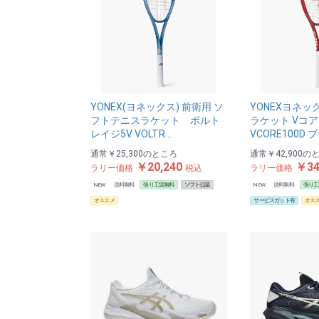
YONEX(ヨネックス) 前衛用 ソ
YONEXヨネッ
フトテニスラケット ボルト
ラケット Vコア
レイジ5V VOLTR…
VCORE100D 
通常
￥25,300
のところ
通常
￥42,900
の
￥20,240
￥34
ラリー価格
税込
ラリー価格
NEW
送料無料
張り工賃無料
ソフト公認
NEW
送料無料
張り工
オススメ
サービスガット有
オス