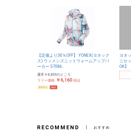
【定価より30％OFF】 YONEX(ヨネック
ヨネッ
ス) ウィメンズニットウォームアップパ
ニセッ
ーカー 57086…
OK】
通常
￥8,800
のところ
￥6,160
ラリー価格
税込
オススメ
SALE
RECOMMEND
おすすめ