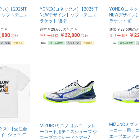
クス)【2025FF
YONEX(ヨネックス) 【2025FF
YONEX(ヨネック
】 ソフトテニス
NEWデザイン】ソフトテニス
NEWデザイン
ラケット 後衛…
ラケット 前…
ところ
通常
￥28,600
のところ
通常
￥28,600
の
,880
￥22,880
￥22
税込
ラリー価格
税込
ラリー価格
ソフト公認
オススメ
NEW
張り工賃無料
ソフト公認
オススメ
NEW
張り工賃無料
MIZUNOミズ
MIZUNOミズノ オムニ・クレ
ックス) 【受注会
ーコート用テニ
ーコート用テニスシューズ ウ
イTシャツ 午
エーブエンフォ
エーブエクシードツアー7…