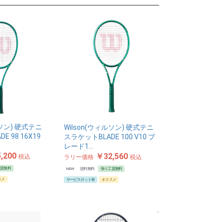
ルソン) 硬式テニ
Wilson(ウィルソン) 硬式テニ
E 98 16X19
スラケットBLADE 100 V10 ブ
レード1…
,200
￥32,560
税込
ラリー価格
税込
工賃無料
NEW
送料無料
張り工賃無料
スメ
サービスガット有
オススメ