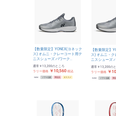
【数量限定】YONEX(ヨネック
【数量限定】YO
ス) オムニ・クレーコート用テ
ス) オムニ・
ニスシューズ パワーク…
ニスシューズ 
通常
￥13,200
のところ
通常
￥13,200
の
￥10,560
￥10
ラリー価格
税込
ラリー価格
NEW
ソフト公認
限定品
オススメ
NEW
ソフト公認
限