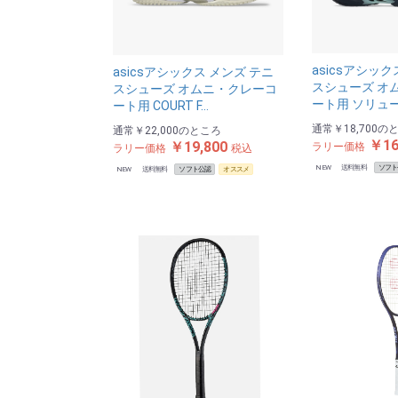
asicsアシック
asicsアシックス メンズ テニ
スシューズ オ
スシューズ オムニ・クレーコ
ート用 ソリュ
ート用 COURT F…
通常
￥18,700
の
通常
￥22,000
のところ
￥16
￥19,800
ラリー価格
ラリー価格
税込
NEW
送料無料
ソフト
NEW
送料無料
ソフト公認
オススメ