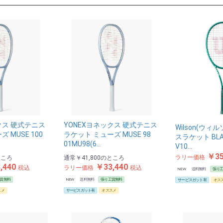
クス 硬式テニス
YONEXヨネックス 硬式テニス
Wilson(ウィ
 MUSE 100
ラケット ミューズ MUSE 98
スラケット BLAD
01MU98(6…
V10…
￥35
ラリー価格
ところ
通常
￥41,800
のところ
,440
￥33,440
税込
ラリー価格
税込
NEW
送料無料
張り
賃無料
NEW
送料無料
張り工賃無料
サービスガット有
オス
スメ
サービスガット有
オススメ