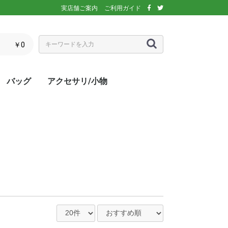
実店舗ご案内
ご利用ガイド
￥0
バッグ
アクセサリ/小物
ぶウェア
ア
インナー/スパッ
ス
シックス)
アディダス)
エレッセ)
(ダンロップ)
スリクソン)
ーセン)
キ)
バボラ)
o(パラディーゾ)
)
リンス)
ミズノ)
ance(ニューバラ
ネックス)
rtif(ルコックス
リュック
トートバッグ
ショルダーバッグ
ラケットバッグ
ラケットケース
シューズケース
マルチケース
クーラーバッグ・クーラー
ランドリーバッグ
スタッフバック
adidas(アディダス)
Wilson(ウィルソン)
ellesse(エレッセ)
GOSEN(ゴーセン)
NIKE(ナイキ)
New Balance(ニューバラ
BabolaT(バボラ)
DUNLOP(ダンロップ)
FILA(フィラ)
HEAD(ヘッド)
mizuno(ミズノ)
prince(プリンス)
YONEX(ヨネックス)
マスク
ボール
バック備品
ラケット用品
キャップ・バイザー
サングラス
ヘアバンド・リストバンド
アームカバー
グローブ・手袋
ソックス
ネックウォーマー
タオル
傘
ポーチ/コインケース
ネックカバー
UV対策
防寒対策
サプリメント・ドリンク
コート用品
ベージュ
カラフル/多色
ピンク
ブラウン/茶
パープル/紫
ブルー・ネイビー/青・紺
グリーン/緑
イエロー/黄
オレンジ/橙
レッド/赤
グレー/灰
ブラック/黒
ホワイト/白
ウォームアップシャツ
ベスト
ジャケット
ベンチコート
Tシャツ/ポロシャツ(半袖)
Tシャツ(長袖)
トレーナー/パーカー/セー
ゲームシャツ
ブレーカー
ウォームアップパンツ
ショートパンツ
ロングパンツ
スコート
オーバースカート
UV対策
ボレロ
練習グッズ
エアポンプ
グリップテープ
エッジガード
振動止め
UV対策
UV対策
UV対策
)
ボックス
ンス)
ター