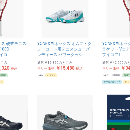
クス 硬式テニス
YONEXヨネックス オムニ・ク
YONEXヨネッ
100D
レーコート用テニスシューズ
ラケット Vコア1
ブイコ…
レディース パワークッシ…
ブイコア1…
ところ
通常
￥19,360
のところ
通常
￥42,900
の
,320
￥15,488
￥34
税込
ラリー価格
税込
ラリー価格
賃無料
NEW
オススメ
NEW
送料無料
張り
スメ
サービスガット有
オス