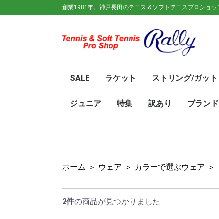
創業1981年。神戸長田のテニス & ソフトテニスプロショ
SALE
ラケット
ストリング/ガット
ガット(ソフトテニス)
ガット(硬式)
ラケット(硬式)
ソフトテニスラケット
シューズ
ウェア
バック
キャップ
その他
70%OFF
60％OFF
50%OFF
45%OFF
40%OFF
35%OFF
30%OFF
25％OFF
テニス(硬式)
ソフトテニス(軟式)
テニス(硬式)
ソフトテニス(軟式)
メンズ/ユニセッ
レディース
初心
ジュ
Wils
SRI
DUN
Babo
Prin
HEA
Toal
YON
SAL
中学
新入
初心
前衛/
後衛
オー
GOS
SRI
DUN
mizu
YON
SAL
ジュニア
特集
訳あり
ブランド
ト
ラケット
ウェア
シューズ
冬のオススメ商品
夏のオススメ商品
UV対策
お得な福袋
軟式ラケット
硬式ラケット
バッグ
シューズ
ウェア
asics(ア
adidas(
Wilson(
ellesse(
GOSEN(
zaoral(
SIGNUM 
SRIXON(
DUNLOP
K・SWISS
TecniFi
TOALSO
NIKE(ナイ
New Bal
BabolaT
Paradis
PINKION
YAKeNU(
FILA(フィ
Prince(
HEAD(ヘッ
mizuno(
YONEX(
LUCENT
LUXILON
KENKO(
ロ)
バー)
ンス)
ホーム
＞
ウェア
＞
カラーで選ぶウェア
＞
2件
の商品が見つかりました