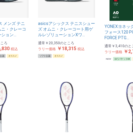
お買い物を続ける
カートへ進む
ス メンズ テニ
asicsアシックス テニスシュー
YONEXヨネッ
ムニ・クレーコ
ズ オムニ・クレーコート用ゲ
フォース120 P
ーション…
ルレゾリューションⅩワ…
FORCE PTG…
ところ
通常
￥20,350
のところ
通常
￥3,410
のと
,830
￥18,315
税込
ラリー価格
税込
￥2,
ラリー価格
公認
オススメ
ソフト公認
オススメ
NEW
ゆうパケットOK