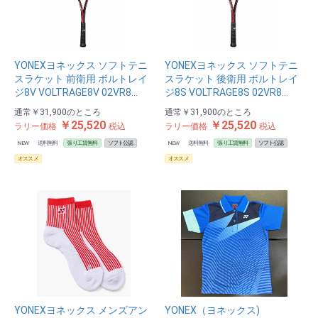
YONEXヨネックス ソフトテニ
YONEXヨネックス ソフトテニ
スラケット 前衛用 ボルトレイ
スラケット 後衛用 ボルトレイ
ジ8V VOLTRAGE8V 02VR8…
ジ8S VOLTRAGE8S 02VR8…
通常
￥31,900
のところ
通常
￥31,900
のところ
￥25,520
￥25,520
ラリー価格
税込
ラリー価格
税込
NEW
送料無料
張り工賃無料
ソフト公認
NEW
送料無料
張り工賃無料
ソフト公認
オススメ
オススメ
YONEXヨネックス メンズアン
YONEX（ヨネックス)