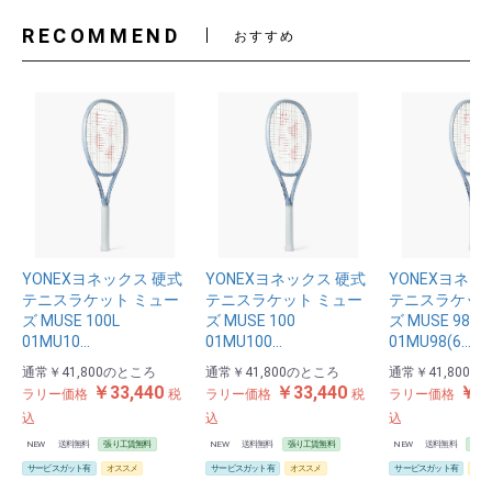
RECOMMEND
おすすめ
YONEXヨネックス 硬式
YONEXヨネックス 硬式
YONEXヨネッ
テニスラケット ミュー
テニスラケット ミュー
テニスラケット
ズ MUSE 100L
ズ MUSE 100
ズ MUSE 98
01MU10…
01MU100…
01MU98(6…
通常
￥41,800
のところ
通常
￥41,800
のところ
通常
￥41,800
の
お買い物を続ける
カートへ進む
￥33,440
￥33,440
￥33
ラリー価格
税
ラリー価格
税
ラリー価格
込
込
込
NEW
送料無料
張り工賃無料
NEW
送料無料
張り工賃無料
NEW
送料無料
張り
サービスガット有
オススメ
サービスガット有
オススメ
サービスガット有
オス