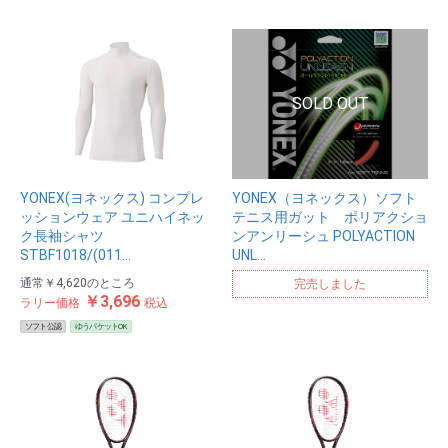
YONEX(ヨネックス) コンプレ
YONEX（ヨネックス）ソフト
ッションウェア ユニハイネッ
テニス用ガット ポリアクショ
ク長袖シャツ
ンアンリーシュ POLYACTION
STBF1018/(011…
UNL…
通常
￥4,620
のところ
完売しました
￥3,696
ラリー価格
税込
ソフト公認
ゆうパケットOK