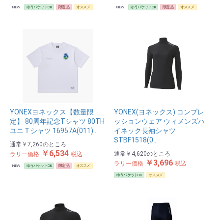
NEW
ゆうパケットOK
限定品
オススメ
NEW
ゆうパケットOK
限定品
オススメ
YONEXヨネックス【数量限
YONEX(ヨネックス) コンプレ
定】 80周年記念Tシャツ 80TH
ッションウェア ウィメンズハ
ユニＴシャツ 16957A(011)…
イネック長袖シャツ
STBF1518(0…
通常
￥7,260
のところ
￥6,534
通常
￥4,620
のところ
ラリー価格
税込
￥3,696
ラリー価格
税込
NEW
ゆうパケットOK
限定品
オススメ
ゆうパケットOK
オススメ