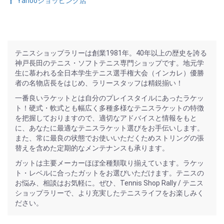
Yahooショッピング店
テニスショップラリーは創業1981年。40年以上の歴史を誇る
神戸長田のテニス・ソフトテニス専門ショップです。地元学
生に慕われる全日本学生テニス選手権大会（インカレ）優勝
者の名物店長をはじめ、ラリースタッフは精鋭揃い！
一番良いラケットとは自分のプレイスタイルにあったラケッ
ト！硬式・軟式とも幅広く多種多様なテニスラケットの特徴
を把握しておりますので、適切なアドバイスと情報をもと
に、あなたに最適なテニスラケット選びをお手伝いします。
また、常に最良の状態でお使いいただくためストリングの張
替えを含めた定期的なメンテナンスも承ります。
ガットは主要メーカーほぼ全種類取り揃えています。ラケッ
ト・レベルに合ったガットをお選びいただけます。テニスの
お悩み、相談はお気軽に。ぜひ、Tennis Shop Rally / テニス
ショップラリーで、より充実したテニスライフをお楽しみく
ださい。