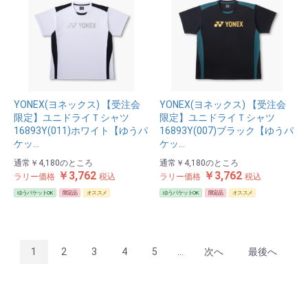
YONEX(ヨネックス) 【受注会
YONEX(ヨネックス) 【受注会
限定】ユニドライＴシャツ
限定】ユニドライＴシャツ
16893Y(011)ホワイト【ゆうパ
16893Y(007)ブラック【ゆうパ
ケッ…
ケッ…
通常
￥4,180
のところ
通常
￥4,180
のところ
￥3,762
￥3,762
ラリー価格
税込
ラリー価格
税込
ゆうパケットOK
限定品
オススメ
ゆうパケットOK
限定品
オススメ
1
2
3
4
5
...
次へ
最後へ