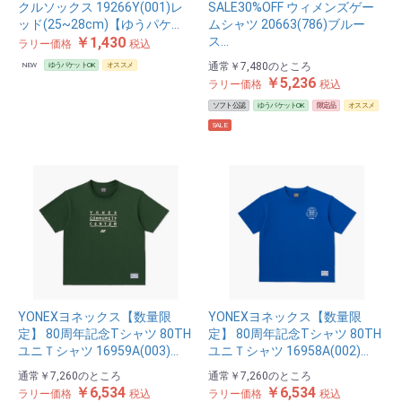
クルソックス 19266Y(001)レ
SALE30%OFF ウィメンズゲー
ッド(25~28cm)【ゆうパケ…
ムシャツ 20663(786)ブルー
￥1,430
ス…
ラリー価格
税込
通常
￥7,480
のところ
NEW
ゆうパケットOK
オススメ
￥5,236
ラリー価格
税込
ソフト公認
ゆうパケットOK
限定品
オススメ
SALE
YONEXヨネックス【数量限
YONEXヨネックス【数量限
定】 80周年記念Tシャツ 80TH
定】 80周年記念Tシャツ 80TH
ユニＴシャツ 16959A(003)…
ユニＴシャツ 16958A(002)…
通常
￥7,260
のところ
通常
￥7,260
のところ
￥6,534
￥6,534
ラリー価格
税込
ラリー価格
税込