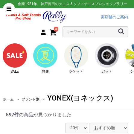
創業1981年。神戸長田のテニス & ソフトテニスプロショップラリー
実店舗のご案内
0
SALE
特集
ラケット
ガット
シ
YONEX(ヨネックス)
ホーム
＞
ブランド別
＞
597件
の商品が見つかりました