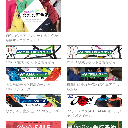
何色のウェアでプレーする？ 色か
ら探すテニスウェア！
YONEX硬式ラケットこちらから
YONEX軟式ラケットこちらから
あなたに合った最高の一足を！
機能性に優れたYONEXウェアこち
YONEXシューズ
らから
ワタシを、動かせ。asicsシューズ
[ソフトテニス]ALL JAPAN(オールジ
ャパン)アイテム