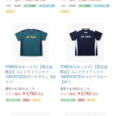
NEW
送料無料
張り工賃無料
サービスガット有
NEW
送料無料
張り工賃無料
サービスガット有
オススメ
オススメ
YONEX(ヨネックス) 【受注会
YONEX(ヨネックス) 【受注会
限定】ユニドライＴシャツ
限定】ユニドライＴシャツ
16893Y(323)ダークマリン【ゆ
16893Y(019)ネイビーブルー
うパ…
【ゆう…
通常
￥4,180
のところ
通常
￥4,180
のところ
￥3,762
￥3,762
ラリー価格
税込
ラリー価格
税込
ゆうパケットOK
限定品
オススメ
ゆうパケットOK
限定品
オススメ