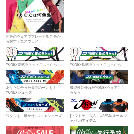
何色のウェアでプレーする？ 色か
ら探すテニスウェア！
YONEX硬式ラケットこちらから
YONEX軟式ラケットこちらから
あなたに合った最高の一足を！
機能性に優れたYONEXウェアこち
YONEXシューズ
らから
ワタシを、動かせ。asicsシューズ
[ソフトテニス]ALL JAPAN(オールジ
ャパン)アイテム