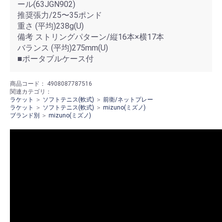
ール(63JGN902)
推奨張力/25〜35ポンド
重さ (平均)238g(U)
備考 ストリングパターン/縦16本×横17本
バランス (平均)275mm(U)
■ポータブルケース付
商品コード：
4908087787516
関連カテゴリ：
ラケット
＞
ソフトテニス(軟式)
＞
前衛/ネットプレー
ラケット
＞
ソフトテニス(軟式)
＞
mizuno(ミズノ)
ブランド別
＞
mizuno(ミズノ)