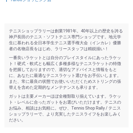
テニスショップラリーは創業1981年。40年以上の歴史を誇る
神戸長田のテニス・ソフトテニス専門ショップです。地元学
生に慕われる全日本学生テニス選手権大会（インカレ）優勝
者の名物店長をはじめ、ラリースタッフは精鋭揃い！
一番良いラケットとは自分のプレイスタイルにあったラケッ
ト！硬式・軟式とも幅広く多種多様なテニスラケットの特徴
を把握しておりますので、適切なアドバイスと情報をもと
に、あなたに最適なテニスラケット選びをお手伝いします。
また、常に最良の状態でお使いいただくためストリングの張
替えを含めた定期的なメンテナンスも承ります。
ガットは主要メーカーほぼ全種類取り揃えています。ラケッ
ト・レベルに合ったガットをお選びいただけます。テニスの
お悩み、相談はお気軽に。ぜひ、Tennis Shop Rally / テニス
ショップラリーで、より充実したテニスライフをお楽しみく
ださい。