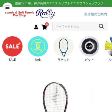
創業1981年。神戸長田のテニス & ソフトテニスプロショップラリー
実店舗のご案内
0
SALE
特集
ラケット
ガット
シ