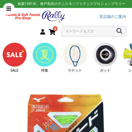
創業1981年。神戸長田のテニス & ソフトテニスプロショップラリー
実店舗のご案内
0
SALE
特集
ラケット
ガット
シ