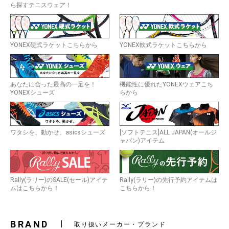
ら探すテニスウェア！
YONEX硬式ラケットこちらから
YONEX軟式ラケットこちらから
あなたに合った最高の一足を！
機能性に優れたYONEXウェアこち
YONEXシューズ
らから
ワタシを、動かせ。asicsシューズ
[ソフトテニス]ALL JAPAN(オールジ
ャパン)アイテム
Rally(ラリー)のSALE(セール)アイテ
Rally(ラリー)の先行予約アイテムは
ムはこちらから！
こちらから！
BRAND
取り扱いメーカー・ブランド