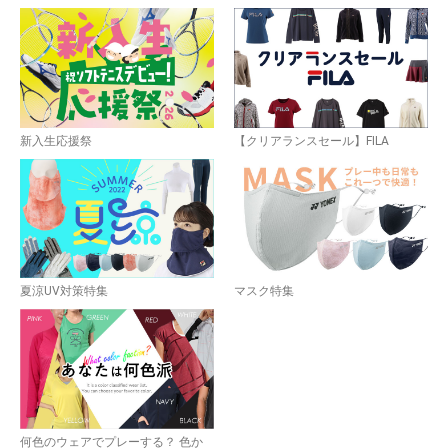
お買い物を続ける
カートへ進む
新入生応援祭
【クリアランスセール】FILA
夏涼UV対策特集
マスク特集
何色のウェアでプレーする？ 色か