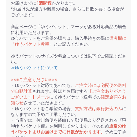
お届けまでに
1週間程
かかります。
*お届け先が遠方や離島の場合、さらに日数を要する場合が
ございます。
商品ページに「ゆうパケット」マークがある対応商品の場合
に利用いただけます。
ゆうパケットをご希望の場合は、購入手続きの際に
備考欄に
「ゆうパケット希望」
とご記入ください。
ゆうパケットのサイズや料金については以下でご確認くださ
い。
≫ゆうパケットについて
※※※ご注意ください※※※
・ゆうパケット対応であっても、
ご注文時には宅配便の送料
で自動計算
されます。後ほどお届けする
【ご注文ありがとう
ございます】メール
にてゆうパケット送料での
確定金額をお
知らせ
させていただきます。
・ゆうパケットをご希望の場合、
支払方法は銀行振込のみ
に
なりますので予めご了承ください。
・当店では、佐川急便を経由して郵便局より発送される『飛
脚ゆうパケット便』を利用しております。そのため
通常のゆ
うパケットよりお届けまでに日数がかかります。
予めご了承