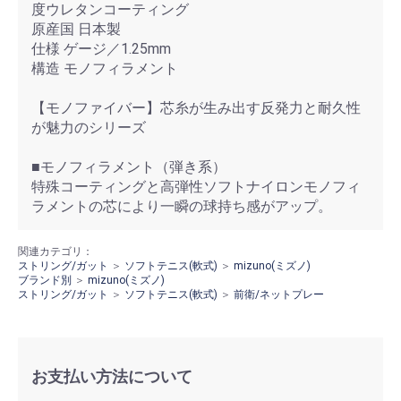
度ウレタンコーティング
原産国 日本製
仕様 ゲージ／1.25mm
構造 モノフィラメント
【モノファイバー】芯糸が生み出す反発力と耐久性
が魅力のシリーズ
■モノフィラメント（弾き系）
特殊コーティングと高弾性ソフトナイロンモノフィ
ラメントの芯により一瞬の球持ち感がアップ。
関連カテゴリ：
ストリング/ガット
＞
ソフトテニス(軟式)
＞
mizuno(ミズノ)
ブランド別
＞
mizuno(ミズノ)
ストリング/ガット
＞
ソフトテニス(軟式)
＞
前衛/ネットプレー
お支払い方法について