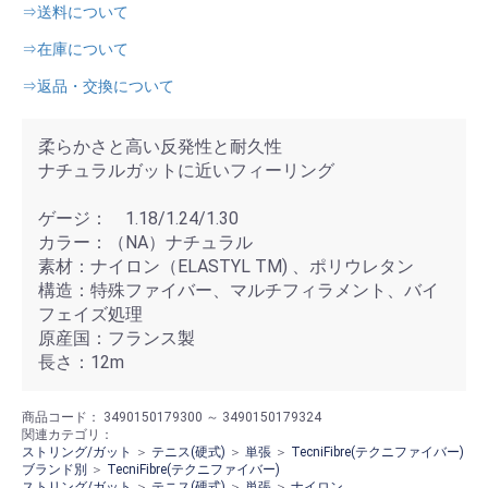
⇒送料について
⇒在庫について
⇒返品・交換について
柔らかさと高い反発性と耐久性
ナチュラルガットに近いフィーリング
ゲージ： 1.18/1.24/1.30
カラー：（NA）ナチュラル
素材：ナイロン（ELASTYL TM) 、ポリウレタン
構造：特殊ファイバー、マルチフィラメント、バイ
フェイズ処理
原産国：フランス製
長さ：12m
商品コード：
3490150179300 ～ 3490150179324
関連カテゴリ：
ストリング/ガット
＞
テニス(硬式)
＞
単張
＞
TecniFibre(テクニファイバー)
ブランド別
＞
TecniFibre(テクニファイバー)
ストリング/ガット
＞
テニス(硬式)
＞
単張
＞
ナイロン