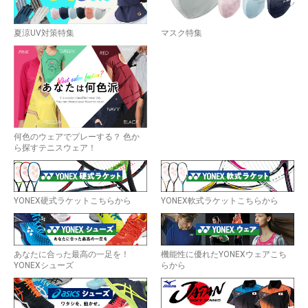
夏涼UV対策特集
マスク特集
何色のウェアでプレーする？ 色か
ら探すテニスウェア！
YONEX硬式ラケットこちらから
YONEX軟式ラケットこちらから
あなたに合った最高の一足を！
機能性に優れたYONEXウェアこち
YONEXシューズ
らから