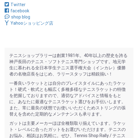
Twitter
facebook
shop blog
Yahooショッピング店
テニスショップラリーは創業1981年。40年以上の歴史を誇る
神戸長田のテニス・ソフトテニス専門ショップです。地元学
生に慕われる全日本学生テニス選手権大会（インカレ）優勝
者の名物店長をはじめ、ラリースタッフは精鋭揃い！
一番良いラケットとは自分のプレイスタイルにあったラケッ
ト！硬式・軟式とも幅広く多種多様なテニスラケットの特徴
を把握しておりますので、適切なアドバイスと情報をもと
に、あなたに最適なテニスラケット選びをお手伝いします。
また、常に最良の状態でお使いいただくためストリングの張
替えを含めた定期的なメンテナンスも承ります。
ガットは主要メーカーほぼ全種類取り揃えています。ラケッ
ト・レベルに合ったガットをお選びいただけます。テニスの
お悩み、相談はお気軽に。ぜひ、Tennis Shop Rally / テニス