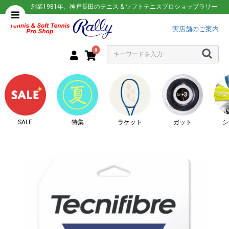
創業1981年。神戸長田のテニス & ソフトテニスプロショップラリー
実店舗のご案内
0
SALE
特集
ラケット
ガット
シ