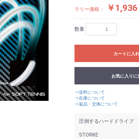
￥1,936
ラリー価格：
数量
カートに入
お気に入りに
⇒送料について
⇒在庫について
⇒返品・交換について
圧倒するハードドライブ
STORKE