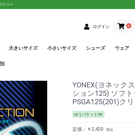
ップラリー
0
ログイン
大きいサイズ
小さいサイズ
シューズ
ウェア
クス
者向け
ニアラケット
on(ウィルソン)
XON(スリクソン)
LOP(ダンロップ)
laT(バボラ)
ce(プリンス)
D(ヘッド)
sin(トアルソン)
EX(ヨネックス)
Eラケット
生おすすめ
生用
者向け
ネットプレー
/ストロークプレー
ルラウンドモデル
EN(ゴーセン)
XON(スリクソン)
LOP(ダンロップ)
no(ミズノ)
EX(ヨネックス)
Eソフトテニスラケッ
ウェア
シューズ
メンズ
レディース
単張
ロールガット
張人限定
GOSEN(ゴーセン)
mizuno(ミズノ)
YONEX(ヨネックス)
Toalson(トアルソン)
オールラウンド
前衛/ネットプレー
後衛/ストロークプレー
トップス
ボトムス
トップス
ボトムス
ウェア
シューズ
メンズ
レディース
張人限定
ナチュラル
ポリエステル
ナイロン
ハイブリッド
DUNLOP(ダンロップ)
Wilson(ウィルソン)
GOSEN(ゴーセン)
SIGNUM PRO(シグナムプ
TecniFibre(テクニファイ
TOALSON(トアルソン)
BabolaT(バボラ)
YONEX(ヨネックス)
LUXILON(ルキシロン)
HEAD(ヘッド)
ポリエステル
ナイロン
GOSEN(ゴーセン)
TOALSON(トアルソン)
BabolaT(バボラ)
オールコート用
オムニ・クレーコート用
カーペット/ハードコート
ランニング用
ワイド
メンズ
レディース
ユニセックス
ジュニア
日本ソフトテニス連盟公認
asics(アシックス)
adidas(アディダス)
Babolat(バボラ)
Wilson(ウィルソン)
NIKE(ナイキ)
New Balance(ニューバラ
K・SWISS(Kスイス）
Prince(プリンス)
mizuno(ミズノ)
YONEX(ヨネックス)
SALEシューズ
カラーで選
SALEウェ
アウター
トップス
ボトムス
ワンピース
アンダー/
メンズ
レディース
ユニセック
ジュニア
asics(ア
adidas(
ellesse(
DUNLOP
SRIXON(
GOSEN(ゴ
NIKE(ナイ
BabolaT(
Paradis
FILA(フィラ
Prince(プ
mizuno(
New Bal
YONEX(ヨ
lecoqspo
別
ロ)
バー)
用
ンス)
ツ
ンス)
ポルティフ
シックス)
アディダス)
ウィルソン)
エレッセ)
ゴーセン)
ザオラル)
PRO(シグナムプ
スリクソン)
(ダンロップ)
(Kスイス)
bre(テクニファイ
N(トアルソン)
キ)
ance(ニューバラ
(バボラ)
o(パラディーゾ)
(ピンクイオン)
ヤケーヌ)
ラ)
プリンス)
ド)
ミズノ)
ヨネックス)
(ルーセント)
(ルキシロン)
ケンコー)
YONEX(ヨネックス) 
ション125) ソフ
PSGA125(201
ゆうパケットOK
定価：￥2,420
税込