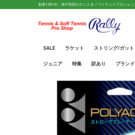
創業1981年。神戸長田のテニス & ソフトテニスプロショ
SALE
ラケット
ストリング/ガット
ガット(ソフトテニス)
ガット(硬式)
ラケット(硬式)
ソフトテニスラケット
シューズ
ウェア
バック
キャップ
その他
70%OFF
60％OFF
50%OFF
45%OFF
40%OFF
35%OFF
30%OFF
25％OFF
テニス(硬式)
ソフトテニス(軟式)
テニス(硬式)
ソフトテニス(軟式)
メンズ/ユニセッ
レディース
初心
ジュ
Wils
SRI
DUN
Babo
Prin
HEA
Toal
YON
SAL
中学
新入
初心
前衛/
後衛
オー
GOS
SRI
DUN
mizu
YON
SAL
ジュニア
特集
訳あり
ブランド
ト
ラケット
ウェア
シューズ
冬のオススメ商品
夏のオススメ商品
UV対策
お得な福袋
軟式ラケット
硬式ラケット
バッグ
シューズ
ウェア
asics(ア
adidas(
Wilson(
ellesse(
GOSEN(
zaoral(
SIGNUM 
SRIXON(
DUNLOP
K・SWISS
TecniFi
TOALSO
NIKE(ナイ
New Bal
BabolaT
Paradis
PINKION
YAKeNU(
FILA(フィ
Prince(
HEAD(ヘッ
mizuno(
YONEX(
LUCENT
LUXILON
KENKO(
ロ)
バー)
ンス)