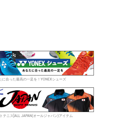
たに合った最高の一足を！YONEXシューズ
トテニス]ALL JAPAN(オールジャパン)アイテム