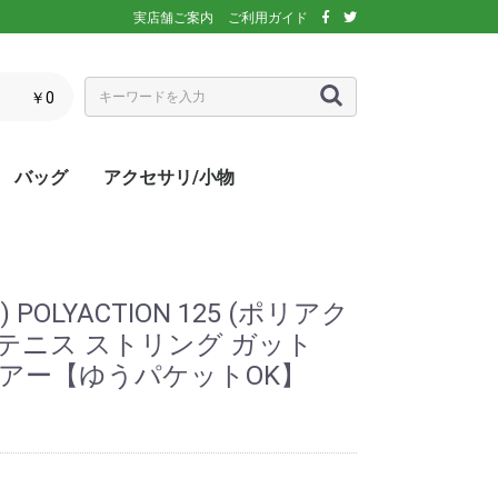
実店舗ご案内
ご利用ガイド
￥0
バッグ
アクセサリ/小物
ぶウェア
ア
インナー/スパッ
ス
シックス)
アディダス)
エレッセ)
(ダンロップ)
スリクソン)
ーセン)
キ)
バボラ)
o(パラディーゾ)
)
リンス)
ミズノ)
ance(ニューバラ
ネックス)
rtif(ルコックス
リュック
トートバッグ
ショルダーバッグ
ラケットバッグ
ラケットケース
シューズケース
マルチケース
クーラーバッグ・クーラー
ランドリーバッグ
スタッフバック
adidas(アディダス)
Wilson(ウィルソン)
ellesse(エレッセ)
GOSEN(ゴーセン)
NIKE(ナイキ)
New Balance(ニューバラ
BabolaT(バボラ)
DUNLOP(ダンロップ)
FILA(フィラ)
HEAD(ヘッド)
mizuno(ミズノ)
prince(プリンス)
YONEX(ヨネックス)
マスク
ボール
バック備品
ラケット用品
キャップ・バイザー
サングラス
ヘアバンド・リストバンド
アームカバー
グローブ・手袋
ソックス
ネックウォーマー
タオル
傘
ポーチ/コインケース
ネックカバー
UV対策
防寒対策
サプリメント・ドリンク
コート用品
ベージュ
カラフル/多色
ピンク
ブラウン/茶
パープル/紫
ブルー・ネイビー/青・紺
グリーン/緑
イエロー/黄
オレンジ/橙
レッド/赤
グレー/灰
ブラック/黒
ホワイト/白
ウォームアップシャツ
ベスト
ジャケット
ベンチコート
Tシャツ/ポロシャツ(半袖)
Tシャツ(長袖)
トレーナー/パーカー/セー
ゲームシャツ
ブレーカー
ウォームアップパンツ
ショートパンツ
ロングパンツ
スコート
オーバースカート
UV対策
ボレロ
練習グッズ
エアポンプ
グリップテープ
エッジガード
振動止め
UV対策
UV対策
UV対策
)
ボックス
ンス)
ター
POLYACTION 125 (ポリアク
トテニス ストリング ガット
)クリアー【ゆうパケットOK】