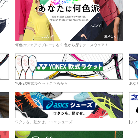
何色のウェアでプレーする？ 色から探すテニスウェア！
YONEX軟式ラケットこちらから
あな
ワタシを、動かせ。asicsシューズ
[ソフ