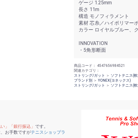
ゲージ 1.25mm
長さ 11m
構造 モノフィラメント
素材 芯糸／ハイポリマー
カラー ロイヤルブルー、
INNOVATION
・5角形断面
商品コード：
4547656984521
関連カテゴリ：
ストリング/ガット
＞
ソフトテニス(軟
ブランド別
＞
YONEX(ヨネックス)
ストリング/ガット
＞
ソフトテニス(軟
払い」「銀行振込」
です。
は、お手数ですが
テニスショップラ