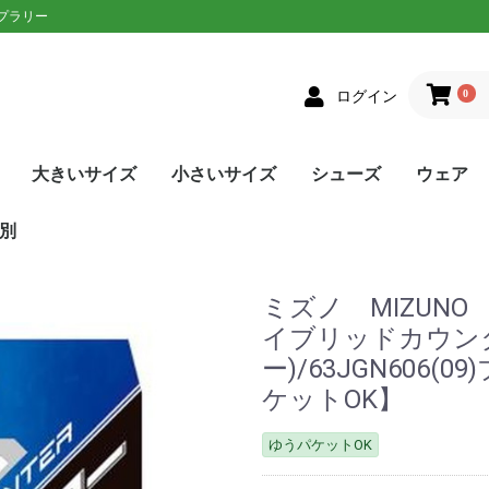
ップラリー
0
ログイン
大きいサイズ
小さいサイズ
シューズ
ウェア
クス
者向け
ニアラケット
on(ウィルソン)
XON(スリクソン)
LOP(ダンロップ)
laT(バボラ)
ce(プリンス)
D(ヘッド)
sin(トアルソン)
EX(ヨネックス)
Eラケット
生おすすめ
生用
者向け
ネットプレー
/ストロークプレー
ルラウンドモデル
EN(ゴーセン)
XON(スリクソン)
LOP(ダンロップ)
no(ミズノ)
EX(ヨネックス)
Eソフトテニスラケッ
ウェア
シューズ
メンズ
レディース
単張
ロールガット
張人限定
GOSEN(ゴーセン)
mizuno(ミズノ)
YONEX(ヨネックス)
Toalson(トアルソン)
オールラウンド
前衛/ネットプレー
後衛/ストロークプレー
トップス
ボトムス
トップス
ボトムス
ウェア
シューズ
メンズ
レディース
張人限定
ナチュラル
ポリエステル
ナイロン
ハイブリッド
DUNLOP(ダンロップ)
Wilson(ウィルソン)
GOSEN(ゴーセン)
SIGNUM PRO(シグナムプ
TecniFibre(テクニファイ
TOALSON(トアルソン)
BabolaT(バボラ)
YONEX(ヨネックス)
LUXILON(ルキシロン)
HEAD(ヘッド)
ポリエステル
ナイロン
GOSEN(ゴーセン)
TOALSON(トアルソン)
BabolaT(バボラ)
オールコート用
オムニ・クレーコート用
カーペット/ハードコート
ランニング用
ワイド
メンズ
レディース
ユニセックス
ジュニア
日本ソフトテニス連盟公認
asics(アシックス)
adidas(アディダス)
Babolat(バボラ)
Wilson(ウィルソン)
NIKE(ナイキ)
New Balance(ニューバラ
K・SWISS(Kスイス）
Prince(プリンス)
mizuno(ミズノ)
YONEX(ヨネックス)
SALEシューズ
カラーで選
SALEウェ
アウター
トップス
ボトムス
ワンピース
アンダー/
メンズ
レディース
ユニセック
ジュニア
asics(ア
adidas(
ellesse(
DUNLOP
SRIXON(
GOSEN(ゴ
NIKE(ナイ
BabolaT(
Paradis
FILA(フィラ
Prince(プ
mizuno(
New Bal
YONEX(ヨ
lecoqspo
別
ロ)
バー)
用
ンス)
ツ
ンス)
ポルティフ
シックス)
アディダス)
ウィルソン)
エレッセ)
ゴーセン)
ザオラル)
PRO(シグナムプ
スリクソン)
(ダンロップ)
(Kスイス)
bre(テクニファイ
N(トアルソン)
キ)
ance(ニューバラ
(バボラ)
o(パラディーゾ)
(ピンクイオン)
ヤケーヌ)
ラ)
プリンス)
ド)
ミズノ)
ヨネックス)
(ルーセント)
(ルキシロン)
ケンコー)
ミズノ MIZUNO HY
イブリッドカウンタ
ー)/63JGN606
ケットOK】
ゆうパケットOK