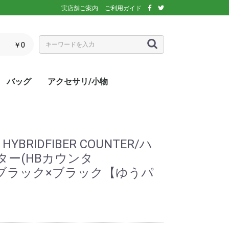
実店舗ご案内
ご利用ガイド
￥0
バッグ
アクセサリ/小物
ぶウェア
ア
インナー/スパッ
ス
シックス)
アディダス)
エレッセ)
(ダンロップ)
スリクソン)
ーセン)
キ)
バボラ)
o(パラディーゾ)
)
リンス)
ミズノ)
ance(ニューバラ
ネックス)
rtif(ルコックス
リュック
トートバッグ
ショルダーバッグ
ラケットバッグ
ラケットケース
シューズケース
マルチケース
クーラーバッグ・クーラー
ランドリーバッグ
スタッフバック
adidas(アディダス)
Wilson(ウィルソン)
ellesse(エレッセ)
GOSEN(ゴーセン)
NIKE(ナイキ)
New Balance(ニューバラ
BabolaT(バボラ)
DUNLOP(ダンロップ)
FILA(フィラ)
HEAD(ヘッド)
mizuno(ミズノ)
prince(プリンス)
YONEX(ヨネックス)
マスク
ボール
バック備品
ラケット用品
キャップ・バイザー
サングラス
ヘアバンド・リストバンド
アームカバー
グローブ・手袋
ソックス
ネックウォーマー
タオル
傘
ポーチ/コインケース
ネックカバー
UV対策
防寒対策
サプリメント・ドリンク
コート用品
ベージュ
カラフル/多色
ピンク
ブラウン/茶
パープル/紫
ブルー・ネイビー/青・紺
グリーン/緑
イエロー/黄
オレンジ/橙
レッド/赤
グレー/灰
ブラック/黒
ホワイト/白
ウォームアップシャツ
ベスト
ジャケット
ベンチコート
Tシャツ/ポロシャツ(半袖)
Tシャツ(長袖)
トレーナー/パーカー/セー
ゲームシャツ
ブレーカー
ウォームアップパンツ
ショートパンツ
ロングパンツ
スコート
オーバースカート
UV対策
ボレロ
練習グッズ
エアポンプ
グリップテープ
エッジガード
振動止め
UV対策
UV対策
UV対策
)
ボックス
ンス)
ター
BRIDFIBER COUNTER/ハ
ー(HBカウンタ
(09)ブラック×ブラック【ゆうパ