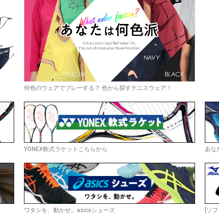
何色のウェアでプレーする？ 色から探すテニスウェア！
YONEX軟式ラケットこちらから
あな
ワタシを、動かせ。asicsシューズ
[ソフ