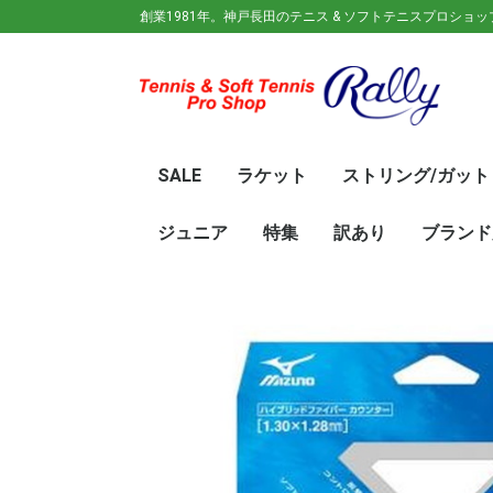
創業1981年。神戸長田のテニス & ソフトテニスプロショ
SALE
ラケット
ストリング/ガット
ガット(ソフトテニス)
ガット(硬式)
ラケット(硬式)
ソフトテニスラケット
シューズ
ウェア
バック
キャップ
その他
70%OFF
60％OFF
50%OFF
45%OFF
40%OFF
35%OFF
30%OFF
25％OFF
テニス(硬式)
ソフトテニス(軟式)
テニス(硬式)
ソフトテニス(軟式)
メンズ/ユニセッ
レディース
初心
ジュ
Wils
SRI
DUN
Babo
Prin
HEA
Toal
YON
SAL
中学
新入
初心
前衛/
後衛
オー
GOS
SRI
DUN
mizu
YON
SAL
ジュニア
特集
訳あり
ブランド
ト
ラケット
ウェア
シューズ
冬のオススメ商品
夏のオススメ商品
UV対策
お得な福袋
軟式ラケット
硬式ラケット
バッグ
シューズ
ウェア
asics(ア
adidas(
Wilson(
ellesse(
GOSEN(
zaoral(
SIGNUM 
SRIXON(
DUNLOP
K・SWISS
TecniFi
TOALSO
NIKE(ナイ
New Bal
BabolaT
Paradis
PINKION
YAKeNU(
FILA(フィ
Prince(
HEAD(ヘッ
mizuno(
YONEX(
LUCENT
LUXILON
KENKO(
ロ)
バー)
ンス)