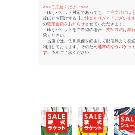
※※※ご注意ください※※※
・ゆうパケット対応であっても、
ご注文時には
後ほどお届けする
【ご注文ありがとうございま
の
確定金額をお知らせ
させていただきます。
・ゆうパケットをご希望の場合、
支払方法は銀
承ください。
・当店では、佐川急便を経由して郵便局より発
利用しております。そのため
通常のゆうパケッ
す。
予めご了承ください。