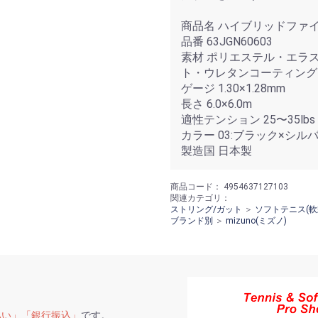
商品名 ハイブリッドファ
品番 63JGN60603
素材 ポリエステル・エラ
ト・ウレタンコーティング
ゲージ 1.30×1.28mm
長さ 6.0×6.0m
適性テンション 25〜35lbs
カラー 03:ブラック×シル
製造国 日本製
商品コード：
4954637127103
関連カテゴリ：
ストリング/ガット
＞
ソフトテニス(軟
ブランド別
＞
mizuno(ミズノ)
払い」「銀行振込」
です。