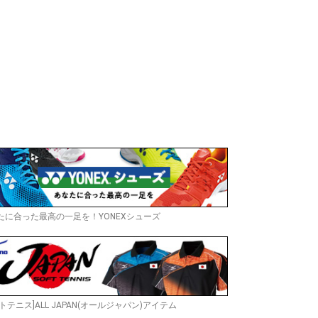
たに合った最高の一足を！YONEXシューズ
トテニス]ALL JAPAN(オールジャパン)アイテム