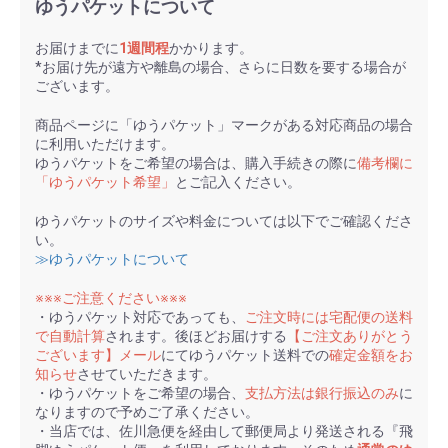
ゆうパケットについて
お届けまでに
1週間程
かかります。
*お届け先が遠方や離島の場合、さらに日数を要する場合が
ございます。
商品ページに「ゆうパケット」マークがある対応商品の場合
に利用いただけます。
ゆうパケットをご希望の場合は、購入手続きの際に
備考欄に
「ゆうパケット希望」
とご記入ください。
ゆうパケットのサイズや料金については以下でご確認くださ
い。
≫ゆうパケットについて
※※※ご注意ください※※※
・ゆうパケット対応であっても、
ご注文時には宅配便の送料
で自動計算
されます。後ほどお届けする
【ご注文ありがとう
ございます】メール
にてゆうパケット送料での
確定金額をお
知らせ
させていただきます。
・ゆうパケットをご希望の場合、
支払方法は銀行振込のみ
に
なりますので予めご了承ください。
・当店では、佐川急便を経由して郵便局より発送される『飛