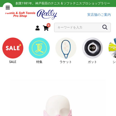
創業1981年。神戸長田のテニス & ソフトテニスプロショップラリー
実店舗のご案内
0
SALE
特集
ラケット
ガット
シ