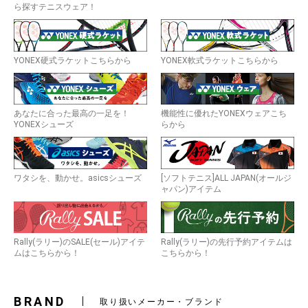
ら探すテニスウェア！
YONEX硬式ラケットこちらから
YONEX軟式ラケットこちらから
あなたに合った最高の一足を！
機能性に優れたYONEXウェアこち
YONEXシューズ
らから
ワタシを、動かせ。asicsシューズ
[ソフトテニス]ALL JAPAN(オールジ
ャパン)アイテム
Rally(ラリー)のSALE(セール)アイテ
Rally(ラリー)の先行予約アイテムは
ムはこちらから！
こちらから！
BRAND
取り扱いメーカー・ブランド