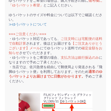
ゆうパケットをご希望の場合は、購入手続きの際に
備考欄に
「ゆうパケット希望」
とご記入ください。
ゆうパケットのサイズや料金については以下でご確認くださ
い。
≫ゆうパケットについて
※※※ご注意ください※※※
・ゆうパケット対応であっても、
ご注文時には宅配便の送料
で自動計算
されます。後ほどお届けする
【ご注文ありがとう
ございます】メール
にてゆうパケット送料での
確定金額をお
知らせ
させていただきます。
・ゆうパケットをご希望の場合、
支払方法は銀行振込のみ
に
なりますので予めご了承ください。
・当店では、佐川急便を経由して郵便局より発送される『飛
脚ゆうパケット便』を利用しております。そのため
通常のゆ
うパケットよりお届けまでに日数がかかります。
予めご了承
ください。