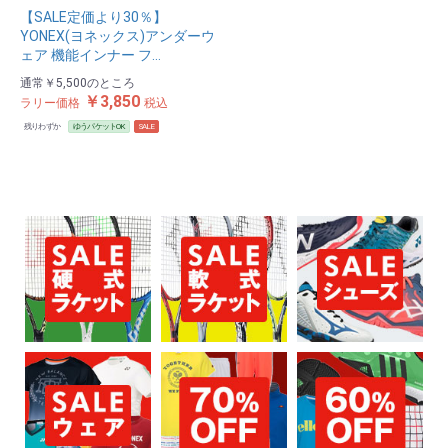
【SALE定価より30％】
YONEX(ヨネックス)アンダーウ
ェア 機能インナー フ…
通常
￥5,500
のところ
￥3,850
ラリー価格
税込
残りわずか
ゆうパケットOK
SALE