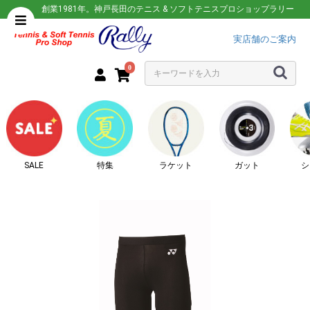
創業1981年。神戸長田のテニス & ソフトテニスプロショップラリー
実店舗のご案内
0
SALE
特集
ラケット
ガット
シ