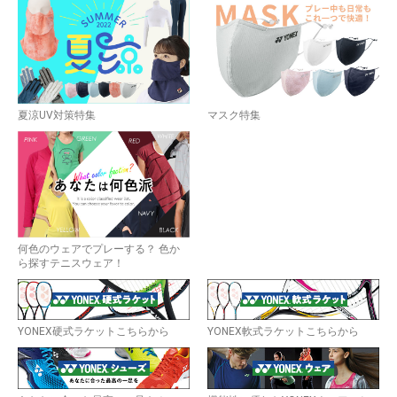
夏涼UV対策特集
マスク特集
何色のウェアでプレーする？ 色か
ら探すテニスウェア！
YONEX硬式ラケットこちらから
YONEX軟式ラケットこちらから