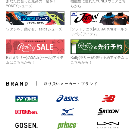
あなたに合った最高の一足を！
機能性に優れたYONEXウェアこち
YONEXシューズ
らから
ワタシを、動かせ。asicsシューズ
[ソフトテニス]ALL JAPAN(オールジ
ャパン)アイテム
Rally(ラリー)のSALE(セール)アイテ
Rally(ラリー)の先行予約アイテムは
ムはこちらから！
こちらから！
BRAND
取り扱いメーカー・ブランド