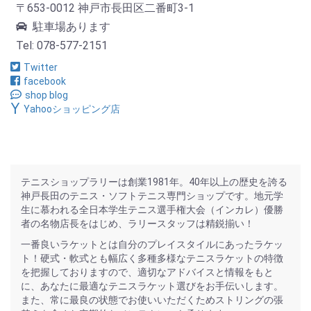
〒653-0012 神戸市長田区二番町3-1
駐車場あります
Tel: 078-577-2151
Twitter
facebook
shop blog
Yahooショッピング店
テニスショップラリーは創業1981年。40年以上の歴史を誇る
神戸長田のテニス・ソフトテニス専門ショップです。地元学
生に慕われる全日本学生テニス選手権大会（インカレ）優勝
者の名物店長をはじめ、ラリースタッフは精鋭揃い！
一番良いラケットとは自分のプレイスタイルにあったラケッ
ト！硬式・軟式とも幅広く多種多様なテニスラケットの特徴
を把握しておりますので、適切なアドバイスと情報をもと
に、あなたに最適なテニスラケット選びをお手伝いします。
また、常に最良の状態でお使いいただくためストリングの張