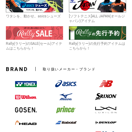
ワタシを、動かせ。asicsシューズ
[ソフトテニス]ALL JAPAN(オールジ
ャパン)アイテム
Rally(ラリー)のSALE(セール)アイテ
Rally(ラリー)の先行予約アイテムは
ムはこちらから！
こちらから！
BRAND
取り扱いメーカー・ブランド