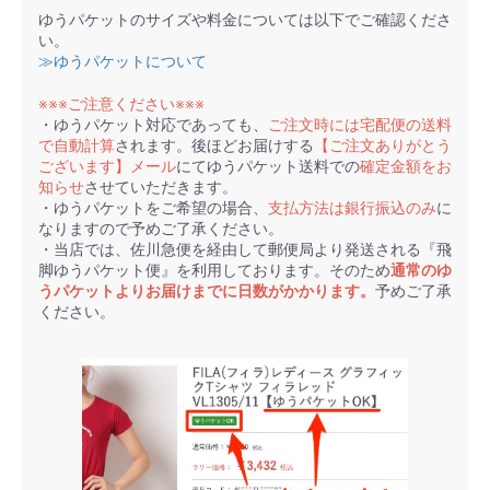
ゆうパケットのサイズや料金については以下でご確認くださ
い。
≫ゆうパケットについて
※※※ご注意ください※※※
・ゆうパケット対応であっても、
ご注文時には宅配便の送料
で自動計算
されます。後ほどお届けする
【ご注文ありがとう
ございます】メール
にてゆうパケット送料での
確定金額をお
知らせ
させていただきます。
・ゆうパケットをご希望の場合、
支払方法は銀行振込のみ
に
なりますので予めご了承ください。
・当店では、佐川急便を経由して郵便局より発送される『飛
脚ゆうパケット便』を利用しております。そのため
通常のゆ
うパケットよりお届けまでに日数がかかります。
予めご了承
ください。