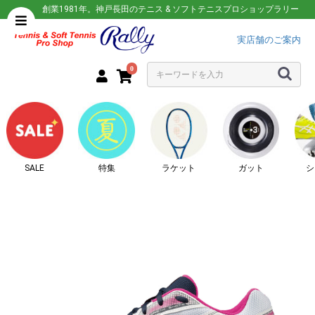
創業1981年。神戸長田のテニス & ソフトテニスプロショップラリー
実店舗のご案内
0
SALE
特集
ラケット
ガット
シ