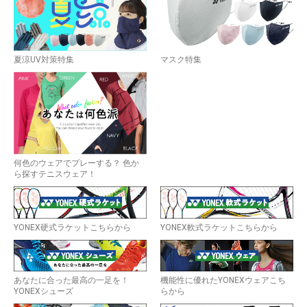
夏涼UV対策特集
マスク特集
何色のウェアでプレーする？ 色か
ら探すテニスウェア！
YONEX硬式ラケットこちらから
YONEX軟式ラケットこちらから
あなたに合った最高の一足を！
機能性に優れたYONEXウェアこち
YONEXシューズ
らから