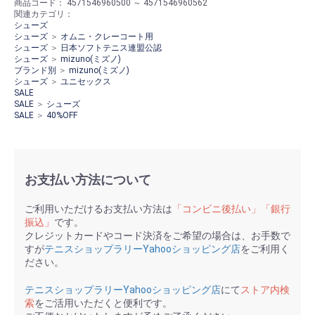
商品コード：
4571546960500 ～ 4571546960562
関連カテゴリ：
シューズ
シューズ
＞
オムニ・クレーコート用
シューズ
＞
日本ソフトテニス連盟公認
シューズ
＞
mizuno(ミズノ)
ブランド別
＞
mizuno(ミズノ)
シューズ
＞
ユニセックス
SALE
SALE
＞
シューズ
SALE
＞
40%OFF
お支払い方法について
ご利用いただけるお支払い方法は
「コンビニ後払い」「銀行
振込」
です。
クレジットカードやコード決済をご希望の場合は、お手数で
すが
テニスショップラリーYahooショッピング店
をご利用く
ださい。
テニスショップラリーYahooショッピング店
にて
ストア内検
索
をご活用いただくと便利です。