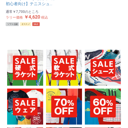
初心者向け】テニスシュ…
通常
￥7,700
のところ
￥4,620
ラリー価格
税込
ソフト公認
オススメ
SALE
お買い物を続ける
カートへ進む