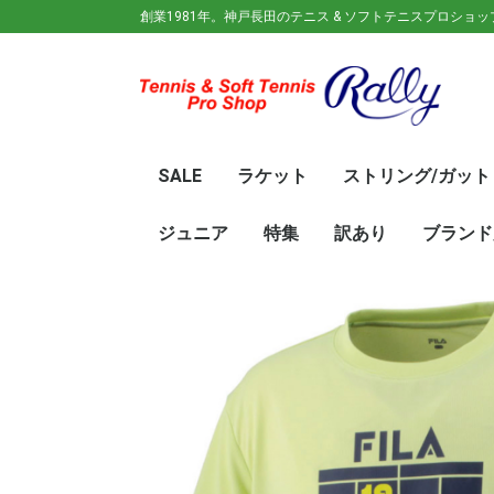
創業1981年。神戸長田のテニス & ソフトテニスプロショ
SALE
ラケット
ストリング/ガット
ガット(ソフトテニス)
ガット(硬式)
ラケット(硬式)
ソフトテニスラケット
シューズ
ウェア
バック
キャップ
その他
70%OFF
60％OFF
50%OFF
45%OFF
40%OFF
35%OFF
30%OFF
25％OFF
テニス(硬式)
ソフトテニス(軟式)
テニス(硬式)
ソフトテニス(軟式)
メンズ/ユニセッ
レディース
初心
ジュ
Wils
SRI
DUN
Babo
Prin
HEA
Toal
YON
SAL
中学
新入
初心
前衛/
後衛
オー
GOS
SRI
DUN
mizu
YON
SAL
ジュニア
特集
訳あり
ブランド
ト
ラケット
ウェア
シューズ
冬のオススメ商品
夏のオススメ商品
UV対策
お得な福袋
軟式ラケット
硬式ラケット
バッグ
シューズ
ウェア
asics(ア
adidas(
Wilson(
ellesse(
GOSEN(
zaoral(
SIGNUM 
SRIXON(
DUNLOP
K・SWISS
TecniFi
TOALSO
NIKE(ナイ
New Bal
BabolaT
Paradis
PINKION
YAKeNU(
FILA(フィ
Prince(
HEAD(ヘッ
mizuno(
YONEX(
LUCENT
LUXILON
KENKO(
ロ)
バー)
ンス)