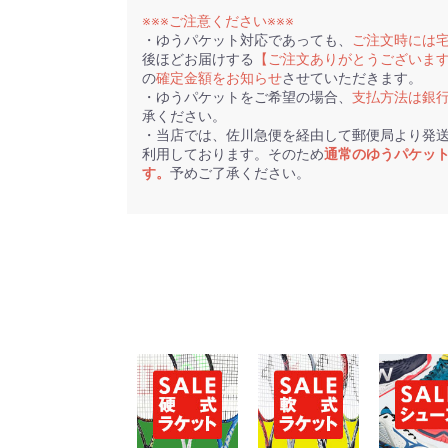
※※※ご注意ください※※※
・ゆうパケット対応であっても、
ご注文時には
後ほどお届けする
【ご注文ありがとうございま
の
確定金額をお知らせ
させていただきます。
・ゆうパケットをご希望の場合、
支払方法は銀
承ください。
・当店では、佐川急便を経由して郵便局より発
利用しております。そのため
通常のゆうパケッ
す。
予めご了承ください。