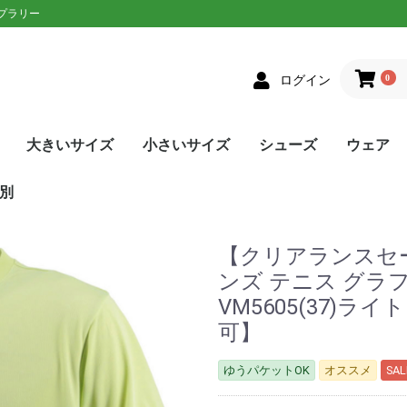
ップラリー
0
ログイン
大きいサイズ
小さいサイズ
シューズ
ウェア
クス
者向け
ニアラケット
on(ウィルソン)
XON(スリクソン)
LOP(ダンロップ)
laT(バボラ)
ce(プリンス)
D(ヘッド)
sin(トアルソン)
EX(ヨネックス)
Eラケット
生おすすめ
生用
者向け
ネットプレー
/ストロークプレー
ルラウンドモデル
EN(ゴーセン)
XON(スリクソン)
LOP(ダンロップ)
no(ミズノ)
EX(ヨネックス)
Eソフトテニスラケッ
ウェア
シューズ
メンズ
レディース
単張
ロールガット
張人限定
GOSEN(ゴーセン)
mizuno(ミズノ)
YONEX(ヨネックス)
Toalson(トアルソン)
オールラウンド
前衛/ネットプレー
後衛/ストロークプレー
トップス
ボトムス
トップス
ボトムス
ウェア
シューズ
メンズ
レディース
張人限定
ナチュラル
ポリエステル
ナイロン
ハイブリッド
DUNLOP(ダンロップ)
Wilson(ウィルソン)
GOSEN(ゴーセン)
SIGNUM PRO(シグナムプ
TecniFibre(テクニファイ
TOALSON(トアルソン)
BabolaT(バボラ)
YONEX(ヨネックス)
LUXILON(ルキシロン)
HEAD(ヘッド)
ポリエステル
ナイロン
GOSEN(ゴーセン)
TOALSON(トアルソン)
BabolaT(バボラ)
オールコート用
オムニ・クレーコート用
カーペット/ハードコート
ランニング用
ワイド
メンズ
レディース
ユニセックス
ジュニア
日本ソフトテニス連盟公認
asics(アシックス)
adidas(アディダス)
Babolat(バボラ)
Wilson(ウィルソン)
NIKE(ナイキ)
New Balance(ニューバラ
K・SWISS(Kスイス）
Prince(プリンス)
mizuno(ミズノ)
YONEX(ヨネックス)
SALEシューズ
カラーで選
SALEウェ
アウター
トップス
ボトムス
ワンピース
アンダー/
メンズ
レディース
ユニセック
ジュニア
asics(ア
adidas(
ellesse(
DUNLOP
SRIXON(
GOSEN(ゴ
NIKE(ナイ
BabolaT(
Paradis
FILA(フィラ
Prince(プ
mizuno(
New Bal
YONEX(ヨ
lecoqspo
別
ロ)
バー)
用
ンス)
ツ
ンス)
ポルティフ
シックス)
アディダス)
ウィルソン)
エレッセ)
ゴーセン)
ザオラル)
PRO(シグナムプ
スリクソン)
(ダンロップ)
(Kスイス)
bre(テクニファイ
N(トアルソン)
キ)
ance(ニューバラ
(バボラ)
o(パラディーゾ)
(ピンクイオン)
ヤケーヌ)
ラ)
プリンス)
ド)
ミズノ)
ヨネックス)
(ルーセント)
(ルキシロン)
ケンコー)
【クリアランスセール
ンズ テニス グラ
VM5605(37)
可】
ゆうパケットOK
オススメ
SAL