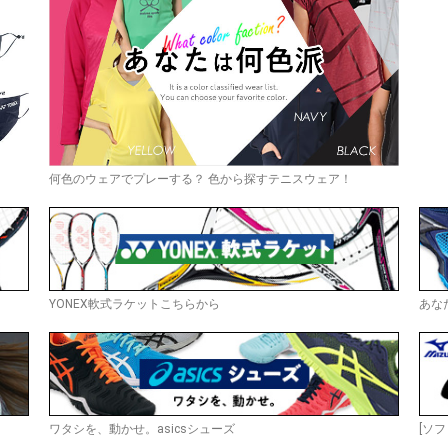
何色のウェアでプレーする？ 色から探すテニスウェア！
YONEX軟式ラケットこちらから
あな
ワタシを、動かせ。asicsシューズ
[ソフ