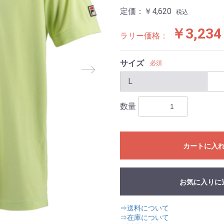
定価：
￥4,620
税込
￥3,234
ラリー価格：
サイズ
必須
L
数量
カートに入
お気に入りに
⇒送料について
⇒在庫について