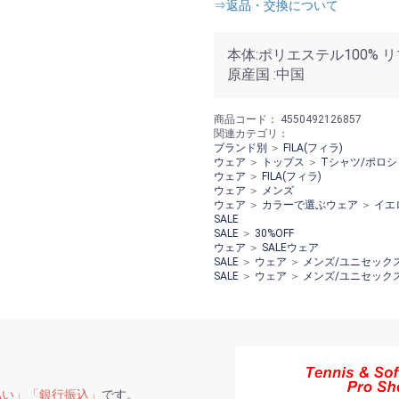
⇒返品・交換について
本体:ポリエステル100% 
原産国 :中国
商品コード：
4550492126857
関連カテゴリ：
ブランド別
＞
FILA(フィラ)
ウェア
＞
トップス
＞
Tシャツ/ポロシ
ウェア
＞
FILA(フィラ)
ウェア
＞
メンズ
ウェア
＞
カラーで選ぶウェア
＞
イエ
SALE
SALE
＞
30%OFF
ウェア
＞
SALEウェア
SALE
＞
ウェア
＞
メンズ/ユニセック
SALE
＞
ウェア
＞
メンズ/ユニセック
払い」「銀行振込」
です。