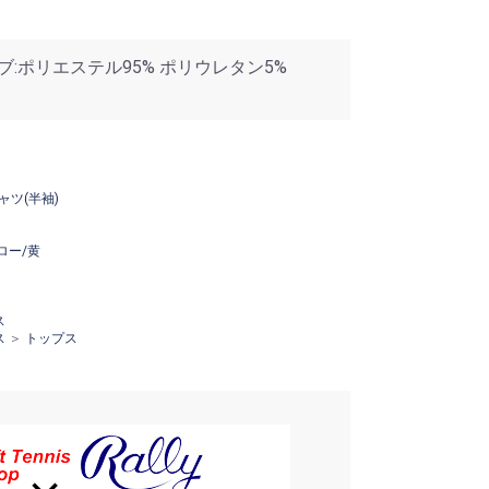
リブ:ポリエステル95% ポリウレタン5%
ャツ(半袖)
ロー/黄
ス
ス
＞
トップス