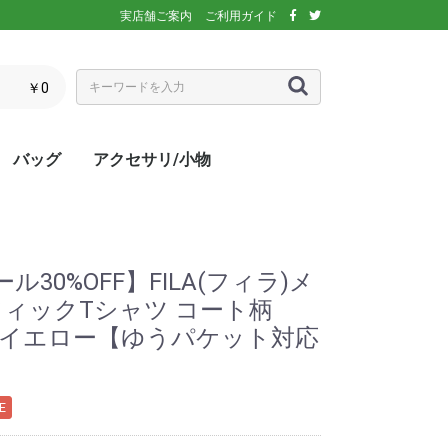
実店舗ご案内
ご利用ガイド
￥0
バッグ
アクセサリ/小物
ぶウェア
ア
インナー/スパッ
ス
シックス)
アディダス)
エレッセ)
(ダンロップ)
スリクソン)
ーセン)
キ)
バボラ)
o(パラディーゾ)
)
リンス)
ミズノ)
ance(ニューバラ
ネックス)
rtif(ルコックス
リュック
トートバッグ
ショルダーバッグ
ラケットバッグ
ラケットケース
シューズケース
マルチケース
クーラーバッグ・クーラー
ランドリーバッグ
スタッフバック
adidas(アディダス)
Wilson(ウィルソン)
ellesse(エレッセ)
GOSEN(ゴーセン)
NIKE(ナイキ)
New Balance(ニューバラ
BabolaT(バボラ)
DUNLOP(ダンロップ)
FILA(フィラ)
HEAD(ヘッド)
mizuno(ミズノ)
prince(プリンス)
YONEX(ヨネックス)
マスク
ボール
バック備品
ラケット用品
キャップ・バイザー
サングラス
ヘアバンド・リストバンド
アームカバー
グローブ・手袋
ソックス
ネックウォーマー
タオル
傘
ポーチ/コインケース
ネックカバー
UV対策
防寒対策
サプリメント・ドリンク
コート用品
ベージュ
カラフル/多色
ピンク
ブラウン/茶
パープル/紫
ブルー・ネイビー/青・紺
グリーン/緑
イエロー/黄
オレンジ/橙
レッド/赤
グレー/灰
ブラック/黒
ホワイト/白
ウォームアップシャツ
ベスト
ジャケット
ベンチコート
Tシャツ/ポロシャツ(半袖)
Tシャツ(長袖)
トレーナー/パーカー/セー
ゲームシャツ
ブレーカー
ウォームアップパンツ
ショートパンツ
ロングパンツ
スコート
オーバースカート
UV対策
ボレロ
練習グッズ
エアポンプ
グリップテープ
エッジガード
振動止め
UV対策
UV対策
UV対策
)
ボックス
ンス)
ター
30%OFF】FILA(フィラ)メ
フィックTシャツ コート柄
ライトイエロー【ゆうパケット対応
E