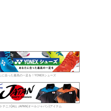
たに合った最高の一足を！YONEXシューズ
トテニス]ALL JAPAN(オールジャパン)アイテム