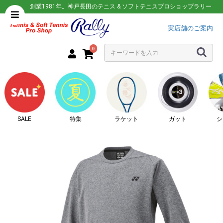
創業1981年。神戸長田のテニス & ソフトテニスプロショップラリー
実店舗のご案内
0
SALE
特集
ラケット
ガット
シ