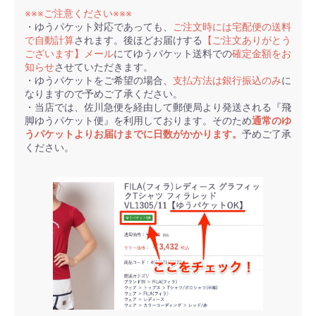
※※※ご注意ください※※※
・ゆうパケット対応であっても、
ご注文時には宅配便の送料
で自動計算
されます。後ほどお届けする
【ご注文ありがとう
ございます】メール
にてゆうパケット送料での
確定金額をお
知らせ
させていただきます。
・ゆうパケットをご希望の場合、
支払方法は銀行振込のみ
に
なりますので予めご了承ください。
・当店では、佐川急便を経由して郵便局より発送される『飛
脚ゆうパケット便』を利用しております。そのため
通常のゆ
うパケットよりお届けまでに日数がかかります。
予めご了承
ください。