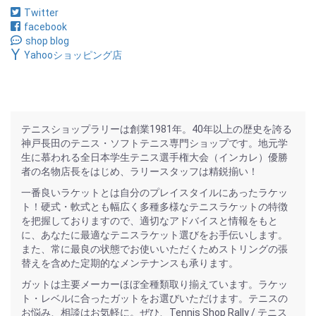
Twitter
facebook
shop blog
Yahooショッピング店
テニスショップラリーは創業1981年。40年以上の歴史を誇る
神戸長田のテニス・ソフトテニス専門ショップです。地元学
生に慕われる全日本学生テニス選手権大会（インカレ）優勝
者の名物店長をはじめ、ラリースタッフは精鋭揃い！
一番良いラケットとは自分のプレイスタイルにあったラケッ
ト！硬式・軟式とも幅広く多種多様なテニスラケットの特徴
を把握しておりますので、適切なアドバイスと情報をもと
に、あなたに最適なテニスラケット選びをお手伝いします。
また、常に最良の状態でお使いいただくためストリングの張
替えを含めた定期的なメンテナンスも承ります。
ガットは主要メーカーほぼ全種類取り揃えています。ラケッ
ト・レベルに合ったガットをお選びいただけます。テニスの
お悩み、相談はお気軽に。ぜひ、Tennis Shop Rally / テニス