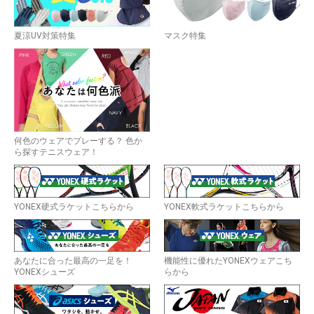
夏涼UV対策特集
マスク特集
何色のウェアでプレーする？ 色か
ら探すテニスウェア！
YONEX硬式ラケットこちらから
YONEX軟式ラケットこちらから
あなたに合った最高の一足を！
機能性に優れたYONEXウェアこち
YONEXシューズ
らから