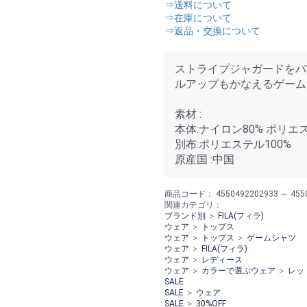
⇒送料について
⇒在庫について
⇒返品・交換について
ストライプジャガードをバ
ルアップもかなえるゲーム
素材 :
本体:ナイロン80% ポリエ
別布:ポリエステル100%
原産国 :中国
商品コード：
4550492202933 ～ 455
関連カテゴリ：
ブランド別
＞
FILA(フィラ)
ウェア
＞
トップス
ウェア
＞
トップス
＞
ゲームシャツ
ウェア
＞
FILA(フィラ)
ウェア
＞
レディース
ウェア
＞
カラーで選ぶウェア
＞
レッ
SALE
SALE
＞
ウェア
SALE
＞
30%OFF