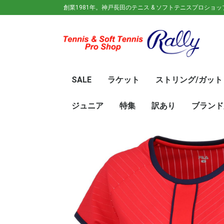
創業1981年。神戸長田のテニス & ソフトテニスプロショ
SALE
ラケット
ストリング/ガット
ガット(ソフトテニス)
ガット(硬式)
ラケット(硬式)
ソフトテニスラケット
シューズ
ウェア
バック
キャップ
その他
70%OFF
60％OFF
50%OFF
45%OFF
40%OFF
35%OFF
30%OFF
25％OFF
テニス(硬式)
ソフトテニス(軟式)
テニス(硬式)
ソフトテニス(軟式)
メンズ/ユニセッ
レディース
初心
ジュ
Wils
SRI
DUN
Babo
Prin
HEA
Toal
YON
SAL
中学
新入
初心
前衛/
後衛
オー
GOS
SRI
DUN
mizu
YON
SAL
ジュニア
特集
訳あり
ブランド
ト
ラケット
ウェア
シューズ
冬のオススメ商品
夏のオススメ商品
UV対策
お得な福袋
軟式ラケット
硬式ラケット
バッグ
シューズ
ウェア
asics(ア
adidas(
Wilson(
ellesse(
GOSEN(
zaoral(
SIGNUM 
SRIXON(
DUNLOP
K・SWISS
TecniFi
TOALSO
NIKE(ナイ
New Bal
BabolaT
Paradis
PINKION
YAKeNU(
FILA(フィ
Prince(
HEAD(ヘッ
mizuno(
YONEX(
LUCENT
LUXILON
KENKO(
ロ)
バー)
ンス)