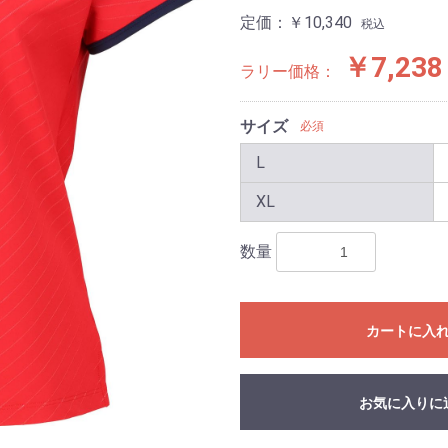
定価：
￥10,340
税込
￥7,238
ラリー価格：
サイズ
必須
L
XL
数量
カートに入
お気に入りに