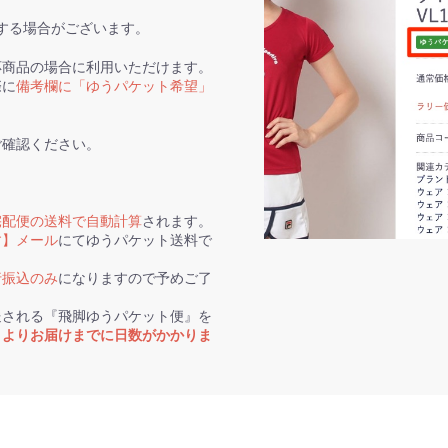
する場合がございます。
応商品の場合に利用いただけます。
際に
備考欄に「ゆうパケット希望」
ご確認ください。
宅配便の送料で自動計算
されます。
す】メール
にてゆうパケット送料で
行振込のみ
になりますので予めご了
送される『飛脚ゆうパケット便』を
トよりお届けまでに日数がかかりま