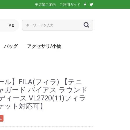
実店舗ご案内
ご利用ガイド
￥0
バッグ
アクセサリ/小物
ぶウェア
ア
インナー/スパッ
ス
シックス)
アディダス)
エレッセ)
(ダンロップ)
スリクソン)
ーセン)
キ)
バボラ)
o(パラディーゾ)
)
リンス)
ミズノ)
ance(ニューバラ
ネックス)
rtif(ルコックス
リュック
トートバッグ
ショルダーバッグ
ラケットバッグ
ラケットケース
シューズケース
マルチケース
クーラーバッグ・クーラー
ランドリーバッグ
スタッフバック
adidas(アディダス)
Wilson(ウィルソン)
ellesse(エレッセ)
GOSEN(ゴーセン)
NIKE(ナイキ)
New Balance(ニューバラ
BabolaT(バボラ)
DUNLOP(ダンロップ)
FILA(フィラ)
HEAD(ヘッド)
mizuno(ミズノ)
prince(プリンス)
YONEX(ヨネックス)
マスク
ボール
バック備品
ラケット用品
キャップ・バイザー
サングラス
ヘアバンド・リストバンド
アームカバー
グローブ・手袋
ソックス
ネックウォーマー
タオル
傘
ポーチ/コインケース
ネックカバー
UV対策
防寒対策
サプリメント・ドリンク
コート用品
ベージュ
カラフル/多色
ピンク
ブラウン/茶
パープル/紫
ブルー・ネイビー/青・紺
グリーン/緑
イエロー/黄
オレンジ/橙
レッド/赤
グレー/灰
ブラック/黒
ホワイト/白
ウォームアップシャツ
ベスト
ジャケット
ベンチコート
Tシャツ/ポロシャツ(半袖)
Tシャツ(長袖)
トレーナー/パーカー/セー
ゲームシャツ
ブレーカー
ウォームアップパンツ
ショートパンツ
ロングパンツ
スコート
オーバースカート
UV対策
ボレロ
練習グッズ
エアポンプ
グリップテープ
エッジガード
振動止め
UV対策
UV対策
UV対策
)
ボックス
ンス)
ター
】FILA(フィラ) 【テニ
ャガード バイアス ラウンド
ィース VL2720(11)フィラ
ケット対応可】
E