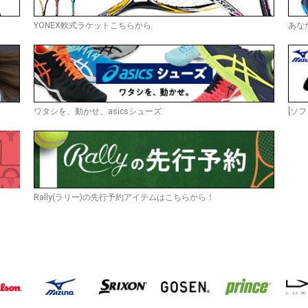
YONEX軟式ラケットこちらから
あな
ワタシを、動かせ。asicsシューズ
[ソフ
Rally(ラリー)の先行予約アイテムはこちらから！