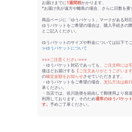
お届けまでに
1週間程
かかります。
*お届け先が遠方や離島の場合、さらに日数を要
商品ページに「ゆうパケット」マークがある対
ゆうパケットをご希望の場合は、購入手続きの
とご記入ください。
ゆうパケットのサイズや料金については以下で
≫ゆうパケットについて
※※※ご注意ください※※※
・ゆうパケット対応であっても、
ご注文時には
後ほどお届けする
【ご注文ありがとうございま
の
確定金額をお知らせ
させていただきます。
・ゆうパケットをご希望の場合、
支払方法は銀
承ください。
・当店では、佐川急便を経由して郵便局より発
利用しております。そのため
通常のゆうパケッ
す。
予めご了承ください。