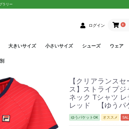
ップラリー
0
ログイン
大きいサイズ
小さいサイズ
シューズ
ウェア
クス
者向け
ニアラケット
on(ウィルソン)
XON(スリクソン)
LOP(ダンロップ)
laT(バボラ)
ce(プリンス)
D(ヘッド)
sin(トアルソン)
EX(ヨネックス)
Eラケット
生おすすめ
生用
者向け
ネットプレー
/ストロークプレー
ルラウンドモデル
EN(ゴーセン)
XON(スリクソン)
LOP(ダンロップ)
no(ミズノ)
EX(ヨネックス)
Eソフトテニスラケッ
ウェア
シューズ
メンズ
レディース
単張
ロールガット
張人限定
GOSEN(ゴーセン)
mizuno(ミズノ)
YONEX(ヨネックス)
Toalson(トアルソン)
オールラウンド
前衛/ネットプレー
後衛/ストロークプレー
トップス
ボトムス
トップス
ボトムス
ウェア
シューズ
メンズ
レディース
張人限定
ナチュラル
ポリエステル
ナイロン
ハイブリッド
DUNLOP(ダンロップ)
Wilson(ウィルソン)
GOSEN(ゴーセン)
SIGNUM PRO(シグナムプ
TecniFibre(テクニファイ
TOALSON(トアルソン)
BabolaT(バボラ)
YONEX(ヨネックス)
LUXILON(ルキシロン)
HEAD(ヘッド)
ポリエステル
ナイロン
GOSEN(ゴーセン)
TOALSON(トアルソン)
BabolaT(バボラ)
オールコート用
オムニ・クレーコート用
カーペット/ハードコート
ランニング用
ワイド
メンズ
レディース
ユニセックス
ジュニア
日本ソフトテニス連盟公認
asics(アシックス)
adidas(アディダス)
Babolat(バボラ)
Wilson(ウィルソン)
NIKE(ナイキ)
New Balance(ニューバラ
K・SWISS(Kスイス）
Prince(プリンス)
mizuno(ミズノ)
YONEX(ヨネックス)
SALEシューズ
カラーで選
SALEウェ
アウター
トップス
ボトムス
ワンピース
アンダー/
メンズ
レディース
ユニセック
ジュニア
asics(ア
adidas(
ellesse(
DUNLOP
SRIXON(
GOSEN(ゴ
NIKE(ナイ
BabolaT(
Paradis
FILA(フィラ
Prince(プ
mizuno(
New Bal
YONEX(ヨ
lecoqspo
別
ロ)
バー)
用
ンス)
ツ
ンス)
ポルティフ
シックス)
アディダス)
ウィルソン)
エレッセ)
ゴーセン)
ザオラル)
PRO(シグナムプ
スリクソン)
(ダンロップ)
(Kスイス)
bre(テクニファイ
N(トアルソン)
キ)
ance(ニューバラ
(バボラ)
o(パラディーゾ)
(ピンクイオン)
ヤケーヌ)
ラ)
プリンス)
ド)
ミズノ)
ヨネックス)
(ルーセント)
(ルキシロン)
ケンコー)
【クリアランスセール
ス】ストライプジ
ネック Tシャツ レデ
レッド 【ゆうパ
ゆうパケットOK
オススメ
SAL