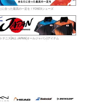
たに合った最高の一足を！YONEXシューズ
トテニス]ALL JAPAN(オールジャパン)アイテム