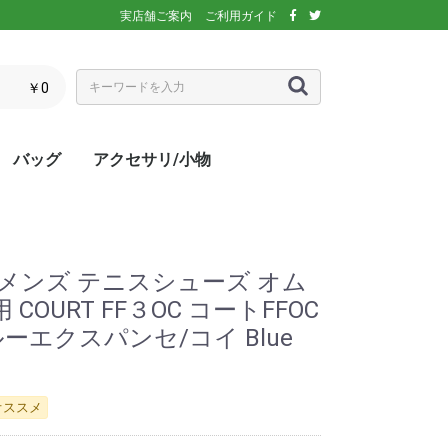
実店舗ご案内
ご利用ガイド
￥0
バッグ
アクセサリ/小物
ぶウェア
ア
インナー/スパッ
ス
シックス)
アディダス)
エレッセ)
(ダンロップ)
スリクソン)
ーセン)
キ)
バボラ)
o(パラディーゾ)
)
リンス)
ミズノ)
ance(ニューバラ
ネックス)
rtif(ルコックス
リュック
トートバッグ
ショルダーバッグ
ラケットバッグ
ラケットケース
シューズケース
マルチケース
クーラーバッグ・クーラー
ランドリーバッグ
スタッフバック
adidas(アディダス)
Wilson(ウィルソン)
ellesse(エレッセ)
GOSEN(ゴーセン)
NIKE(ナイキ)
New Balance(ニューバラ
BabolaT(バボラ)
DUNLOP(ダンロップ)
FILA(フィラ)
HEAD(ヘッド)
mizuno(ミズノ)
prince(プリンス)
YONEX(ヨネックス)
マスク
ボール
バック備品
ラケット用品
キャップ・バイザー
サングラス
ヘアバンド・リストバンド
アームカバー
グローブ・手袋
ソックス
ネックウォーマー
タオル
傘
ポーチ/コインケース
ネックカバー
UV対策
防寒対策
サプリメント・ドリンク
コート用品
ベージュ
カラフル/多色
ピンク
ブラウン/茶
パープル/紫
ブルー・ネイビー/青・紺
グリーン/緑
イエロー/黄
オレンジ/橙
レッド/赤
グレー/灰
ブラック/黒
ホワイト/白
ウォームアップシャツ
ベスト
ジャケット
ベンチコート
Tシャツ/ポロシャツ(半袖)
Tシャツ(長袖)
トレーナー/パーカー/セー
ゲームシャツ
ブレーカー
ウォームアップパンツ
ショートパンツ
ロングパンツ
スコート
オーバースカート
UV対策
ボレロ
練習グッズ
エアポンプ
グリップテープ
エッジガード
振動止め
UV対策
UV対策
UV対策
)
ボックス
ンス)
ター
ス) メンズ テニスシューズ オム
OURT FF３OC コートFFOC
)ブルーエクスパンセ/コイ Blue
オススメ