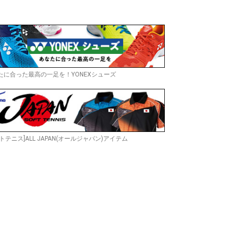
たに合った最高の一足を！YONEXシューズ
トテニス]ALL JAPAN(オールジャパン)アイテム