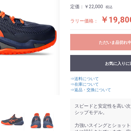
定価：
￥22,000
税込
￥19,80
ラリー価格：
ただいま品切れ
お気に入りに
⇒送料について
⇒在庫について
⇒返品・交換について
スピードと安定性を高い次
シップモデル。
力強いスイングとショット