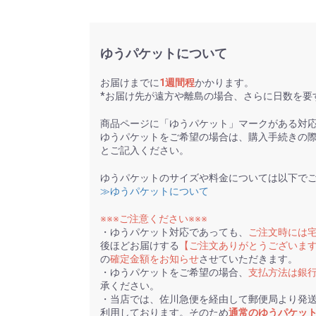
ゆうパケットについて
お届けまでに
1週間程
かかります。
*お届け先が遠方や離島の場合、さらに日数を要
商品ページに「ゆうパケット」マークがある対
ゆうパケットをご希望の場合は、購入手続きの
とご記入ください。
ゆうパケットのサイズや料金については以下で
≫ゆうパケットについて
※※※ご注意ください※※※
・ゆうパケット対応であっても、
ご注文時には
後ほどお届けする
【ご注文ありがとうございま
の
確定金額をお知らせ
させていただきます。
・ゆうパケットをご希望の場合、
支払方法は銀
承ください。
・当店では、佐川急便を経由して郵便局より発
利用しております。そのため
通常のゆうパケッ