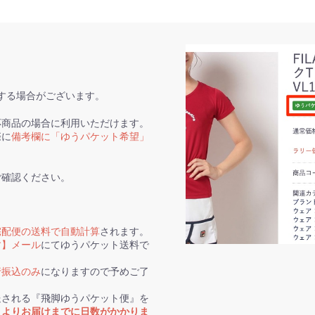
する場合がございます。
応商品の場合に利用いただけます。
際に
備考欄に「ゆうパケット希望」
ご確認ください。
宅配便の送料で自動計算
されます。
す】メール
にてゆうパケット送料で
行振込のみ
になりますので予めご了
送される『飛脚ゆうパケット便』を
トよりお届けまでに日数がかかりま