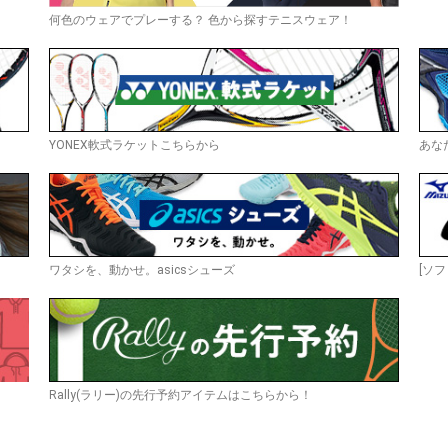
何色のウェアでプレーする？ 色から探すテニスウェア！
YONEX軟式ラケットこちらから
あな
ワタシを、動かせ。asicsシューズ
[ソフ
Rally(ラリー)の先行予約アイテムはこちらから！