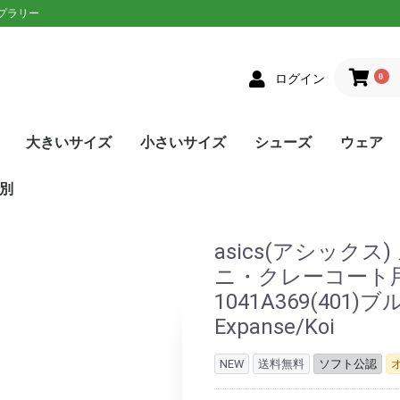
ップラリー
0
ログイン
大きいサイズ
小さいサイズ
シューズ
ウェア
クス
者向け
ニアラケット
on(ウィルソン)
XON(スリクソン)
LOP(ダンロップ)
laT(バボラ)
ce(プリンス)
D(ヘッド)
sin(トアルソン)
EX(ヨネックス)
Eラケット
生おすすめ
生用
者向け
ネットプレー
/ストロークプレー
ルラウンドモデル
EN(ゴーセン)
XON(スリクソン)
LOP(ダンロップ)
no(ミズノ)
EX(ヨネックス)
Eソフトテニスラケッ
ウェア
シューズ
メンズ
レディース
単張
ロールガット
張人限定
GOSEN(ゴーセン)
mizuno(ミズノ)
YONEX(ヨネックス)
Toalson(トアルソン)
オールラウンド
前衛/ネットプレー
後衛/ストロークプレー
トップス
ボトムス
トップス
ボトムス
ウェア
シューズ
メンズ
レディース
張人限定
ナチュラル
ポリエステル
ナイロン
ハイブリッド
DUNLOP(ダンロップ)
Wilson(ウィルソン)
GOSEN(ゴーセン)
SIGNUM PRO(シグナムプ
TecniFibre(テクニファイ
TOALSON(トアルソン)
BabolaT(バボラ)
YONEX(ヨネックス)
LUXILON(ルキシロン)
HEAD(ヘッド)
ポリエステル
ナイロン
GOSEN(ゴーセン)
TOALSON(トアルソン)
BabolaT(バボラ)
オールコート用
オムニ・クレーコート用
カーペット/ハードコート
ランニング用
ワイド
メンズ
レディース
ユニセックス
ジュニア
日本ソフトテニス連盟公認
asics(アシックス)
adidas(アディダス)
Babolat(バボラ)
Wilson(ウィルソン)
NIKE(ナイキ)
New Balance(ニューバラ
K・SWISS(Kスイス）
Prince(プリンス)
mizuno(ミズノ)
YONEX(ヨネックス)
SALEシューズ
カラーで選
SALEウェ
アウター
トップス
ボトムス
ワンピース
アンダー/
メンズ
レディース
ユニセック
ジュニア
asics(ア
adidas(
ellesse(
DUNLOP
SRIXON(
GOSEN(ゴ
NIKE(ナイ
BabolaT(
Paradis
FILA(フィラ
Prince(プ
mizuno(
New Bal
YONEX(ヨ
lecoqspo
別
ロ)
バー)
用
ンス)
ツ
ンス)
ポルティフ
シックス)
アディダス)
ウィルソン)
エレッセ)
ゴーセン)
ザオラル)
PRO(シグナムプ
スリクソン)
(ダンロップ)
(Kスイス)
bre(テクニファイ
N(トアルソン)
キ)
ance(ニューバラ
(バボラ)
o(パラディーゾ)
(ピンクイオン)
ヤケーヌ)
ラ)
プリンス)
ド)
ミズノ)
ヨネックス)
(ルーセント)
(ルキシロン)
ケンコー)
asics(アシック
ニ・クレーコート用 C
1041A369(401
Expanse/Koi
NEW
送料無料
ソフト公認