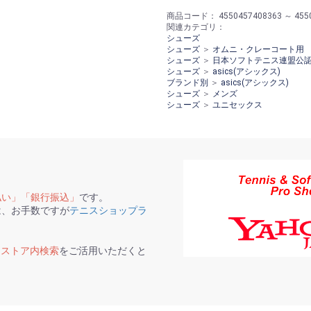
商品コード：
4550457408363 ～ 455
関連カテゴリ：
シューズ
シューズ
＞
オムニ・クレーコート用
シューズ
＞
日本ソフトテニス連盟公
シューズ
＞
asics(アシックス)
ブランド別
＞
asics(アシックス)
シューズ
＞
メンズ
シューズ
＞
ユニセックス
払い」「銀行振込」
です。
は、お手数ですが
テニスショップラ
て
ストア内検索
をご活用いただくと
。