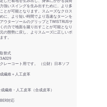
定した着地を生み出し、身体にかかる負荷
力強いスイングを生み出すために、より多
ことが可能となります。スムーズなクロス
めに、より短い時間でより迅速なターンを
ウターソールのグリップとTWISTRUSサ
くの力で地面を蹴り出すことが可能となり
元の態勢に戻し、よりスムーズに正しいポ
ます。
）/取替式
A029
クレーコート用です。 （公財）日本ソフ
合成繊維＋人工皮革
合成繊維・人工皮革（合成皮革）
BBER対応