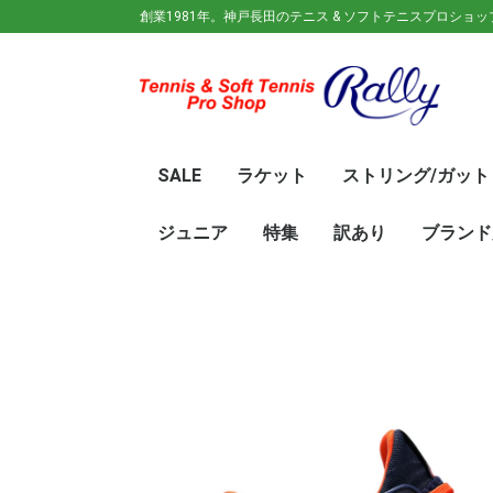
創業1981年。神戸長田のテニス & ソフトテニスプロショ
SALE
ラケット
ストリング/ガット
ガット(ソフトテニス)
ガット(硬式)
ラケット(硬式)
ソフトテニスラケット
シューズ
ウェア
バック
キャップ
その他
70%OFF
60％OFF
50%OFF
45%OFF
40%OFF
35%OFF
30%OFF
25％OFF
テニス(硬式)
ソフトテニス(軟式)
テニス(硬式)
ソフトテニス(軟式)
メンズ/ユニセッ
レディース
初心
ジュ
Wils
SRI
DUN
Babo
Prin
HEA
Toal
YON
SAL
中学
新入
初心
前衛/
後衛
オー
GOS
SRI
DUN
mizu
YON
SAL
ジュニア
特集
訳あり
ブランド
ト
ラケット
ウェア
シューズ
冬のオススメ商品
夏のオススメ商品
UV対策
お得な福袋
軟式ラケット
硬式ラケット
バッグ
シューズ
ウェア
asics(ア
adidas(
Wilson(
ellesse(
GOSEN(
zaoral(
SIGNUM 
SRIXON(
DUNLOP
K・SWISS
TecniFi
TOALSO
NIKE(ナイ
New Bal
BabolaT
Paradis
PINKION
YAKeNU(
FILA(フィ
Prince(
HEAD(ヘッ
mizuno(
YONEX(
LUCENT
LUXILON
KENKO(
ロ)
バー)
ンス)