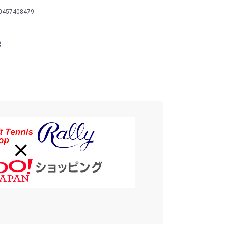
0457408479
認