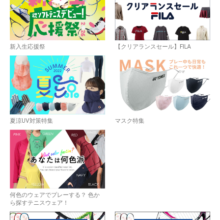
お買い物を続ける
カートへ進む
新入生応援祭
【クリアランスセール】FILA
夏涼UV対策特集
マスク特集
何色のウェアでプレーする？ 色か
ら探すテニスウェア！