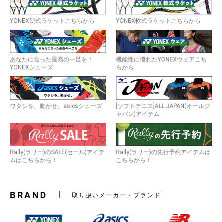
YONEX硬式ラケットこちらから
YONEX軟式ラケットこちらから
あなたに合った最高の一足を！
機能性に優れたYONEXウェアこち
YONEXシューズ
らから
ワタシを、動かせ。asicsシューズ
[ソフトテニス]ALL JAPAN(オールジ
ャパン)アイテム
Rally(ラリー)のSALE(セール)アイテ
Rally(ラリー)の先行予約アイテムは
ムはこちらから！
こちらから！
BRAND
取り扱いメーカー・ブランド