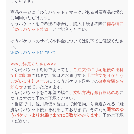
ございます。
商品ページに「ゆうパケット」マークがある対応商品の場合
に利用いただけます。
ゆうパケットをご希望の場合は、購入手続きの際に
備考欄に
「ゆうパケット希望」
とご記入ください。
ゆうパケットのサイズや料金については以下でご確認くださ
い。
≫ゆうパケットについて
※※※ご注意ください※※※
・ゆうパケット対応であっても、
ご注文時には宅配便の送料
で自動計算
されます。後ほどお届けする
【ご注文ありがとう
ございます】メール
にてゆうパケット送料での
確定金額をお
知らせ
させていただきます。
・ゆうパケットをご希望の場合、
支払方法は銀行振込のみ
に
なりますので予めご了承ください。
・当店では、佐川急便を経由して郵便局より発送される『飛
脚ゆうパケット便』を利用しております。そのため
通常のゆ
うパケットよりお届けまでに日数がかかります。
予めご了承
ください。