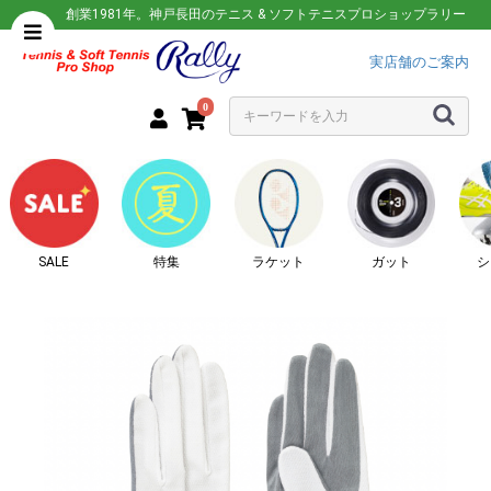
創業1981年。神戸長田のテニス & ソフトテニスプロショップラリー
実店舗のご案内
0
SALE
特集
ラケット
ガット
シ