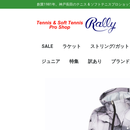
創業1981年。神戸長田のテニス & ソフトテニスプロショ
SALE
ラケット
ストリング/ガット
ガット(ソフトテニス)
ガット(硬式)
ラケット(硬式)
ソフトテニスラケット
シューズ
ウェア
バック
キャップ
その他
70%OFF
60％OFF
50%OFF
45%OFF
40%OFF
35%OFF
30%OFF
25％OFF
テニス(硬式)
ソフトテニス(軟式)
テニス(硬式)
ソフトテニス(軟式)
メンズ/ユニセッ
レディース
初心
ジュ
Wils
SRI
DUN
Babo
Prin
HEA
Toal
YON
SAL
中学
新入
初心
前衛/
後衛
オー
GOS
SRI
DUN
mizu
YON
SAL
ジュニア
特集
訳あり
ブランド
ト
ラケット
ウェア
シューズ
冬のオススメ商品
夏のオススメ商品
UV対策
お得な福袋
軟式ラケット
硬式ラケット
バッグ
シューズ
ウェア
asics(ア
adidas(
Wilson(
ellesse(
GOSEN(
zaoral(
SIGNUM 
SRIXON(
DUNLOP
K・SWISS
TecniFi
TOALSO
NIKE(ナイ
New Bal
BabolaT
Paradis
PINKION
YAKeNU(
FILA(フィ
Prince(
HEAD(ヘッ
mizuno(
YONEX(
LUCENT
LUXILON
KENKO(
ロ)
バー)
ンス)