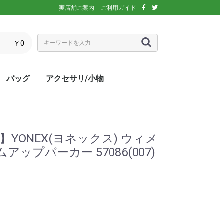
実店舗ご案内
ご利用ガイド
￥0
バッグ
アクセサリ/小物
ぶウェア
ア
インナー/スパッ
ス
シックス)
アディダス)
エレッセ)
(ダンロップ)
スリクソン)
ーセン)
キ)
バボラ)
o(パラディーゾ)
)
リンス)
ミズノ)
ance(ニューバラ
ネックス)
rtif(ルコックス
リュック
トートバッグ
ショルダーバッグ
ラケットバッグ
ラケットケース
シューズケース
マルチケース
クーラーバッグ・クーラー
ランドリーバッグ
スタッフバック
adidas(アディダス)
Wilson(ウィルソン)
ellesse(エレッセ)
GOSEN(ゴーセン)
NIKE(ナイキ)
New Balance(ニューバラ
BabolaT(バボラ)
DUNLOP(ダンロップ)
FILA(フィラ)
HEAD(ヘッド)
mizuno(ミズノ)
prince(プリンス)
YONEX(ヨネックス)
マスク
ボール
バック備品
ラケット用品
キャップ・バイザー
サングラス
ヘアバンド・リストバンド
アームカバー
グローブ・手袋
ソックス
ネックウォーマー
タオル
傘
ポーチ/コインケース
ネックカバー
UV対策
防寒対策
サプリメント・ドリンク
コート用品
ベージュ
カラフル/多色
ピンク
ブラウン/茶
パープル/紫
ブルー・ネイビー/青・紺
グリーン/緑
イエロー/黄
オレンジ/橙
レッド/赤
グレー/灰
ブラック/黒
ホワイト/白
ウォームアップシャツ
ベスト
ジャケット
ベンチコート
Tシャツ/ポロシャツ(半袖)
Tシャツ(長袖)
トレーナー/パーカー/セー
ゲームシャツ
ブレーカー
ウォームアップパンツ
ショートパンツ
ロングパンツ
スコート
オーバースカート
UV対策
ボレロ
練習グッズ
エアポンプ
グリップテープ
エッジガード
振動止め
UV対策
UV対策
UV対策
)
ボックス
ンス)
ター
】YONEX(ヨネックス) ウィメ
ップパーカー 57086(007)