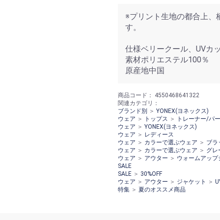
※プリント生地の都合上、
す。
仕様ベリークール、UV
素材ポリエステル100％
原産地中国
商品コード：
4550468641322
関連カテゴリ：
ブランド別
＞
YONEX(ヨネックス)
ウェア
＞
トップス
＞
トレーナー/パ
ウェア
＞
YONEX(ヨネックス)
ウェア
＞
レディース
ウェア
＞
カラーで選ぶウェア
＞
ブラ
ウェア
＞
カラーで選ぶウェア
＞
グレ
ウェア
＞
アウター
＞
ウォームアップ
SALE
SALE
＞
30%OFF
ウェア
＞
アウター
＞
ジャケット
＞
U
特集
＞
夏のオススメ商品