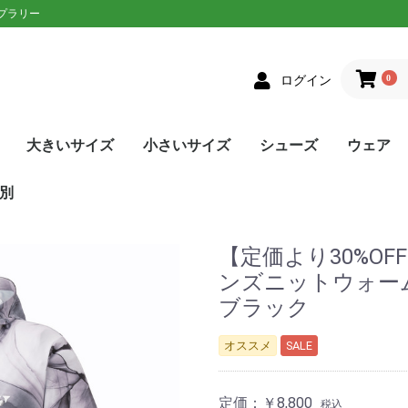
ップラリー
0
ログイン
大きいサイズ
小さいサイズ
シューズ
ウェア
クス
者向け
ニアラケット
on(ウィルソン)
XON(スリクソン)
LOP(ダンロップ)
laT(バボラ)
ce(プリンス)
D(ヘッド)
sin(トアルソン)
EX(ヨネックス)
Eラケット
生おすすめ
生用
者向け
ネットプレー
/ストロークプレー
ルラウンドモデル
EN(ゴーセン)
XON(スリクソン)
LOP(ダンロップ)
no(ミズノ)
EX(ヨネックス)
Eソフトテニスラケッ
ウェア
シューズ
メンズ
レディース
単張
ロールガット
張人限定
GOSEN(ゴーセン)
mizuno(ミズノ)
YONEX(ヨネックス)
Toalson(トアルソン)
オールラウンド
前衛/ネットプレー
後衛/ストロークプレー
トップス
ボトムス
トップス
ボトムス
ウェア
シューズ
メンズ
レディース
張人限定
ナチュラル
ポリエステル
ナイロン
ハイブリッド
DUNLOP(ダンロップ)
Wilson(ウィルソン)
GOSEN(ゴーセン)
SIGNUM PRO(シグナムプ
TecniFibre(テクニファイ
TOALSON(トアルソン)
BabolaT(バボラ)
YONEX(ヨネックス)
LUXILON(ルキシロン)
HEAD(ヘッド)
ポリエステル
ナイロン
GOSEN(ゴーセン)
TOALSON(トアルソン)
BabolaT(バボラ)
オールコート用
オムニ・クレーコート用
カーペット/ハードコート
ランニング用
ワイド
メンズ
レディース
ユニセックス
ジュニア
日本ソフトテニス連盟公認
asics(アシックス)
adidas(アディダス)
Babolat(バボラ)
Wilson(ウィルソン)
NIKE(ナイキ)
New Balance(ニューバラ
K・SWISS(Kスイス）
Prince(プリンス)
mizuno(ミズノ)
YONEX(ヨネックス)
SALEシューズ
カラーで選
SALEウェ
アウター
トップス
ボトムス
ワンピース
アンダー/
メンズ
レディース
ユニセック
ジュニア
asics(ア
adidas(
ellesse(
DUNLOP
SRIXON(
GOSEN(ゴ
NIKE(ナイ
BabolaT(
Paradis
FILA(フィラ
Prince(プ
mizuno(
New Bal
YONEX(ヨ
lecoqspo
別
ロ)
バー)
用
ンス)
ツ
ンス)
ポルティフ
シックス)
アディダス)
ウィルソン)
エレッセ)
ゴーセン)
ザオラル)
PRO(シグナムプ
スリクソン)
(ダンロップ)
(Kスイス)
bre(テクニファイ
N(トアルソン)
キ)
ance(ニューバラ
(バボラ)
o(パラディーゾ)
(ピンクイオン)
ヤケーヌ)
ラ)
プリンス)
ド)
ミズノ)
ヨネックス)
(ルーセント)
(ルキシロン)
ケンコー)
【定価より30%OFF
ンズニットウォームア
ブラック
オススメ
SALE
定価：
￥8,800
税込