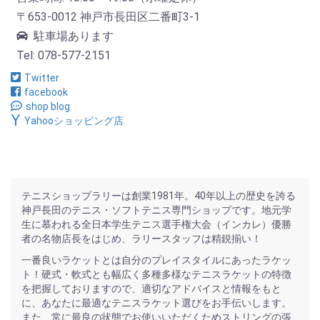
〒653-0012 神戸市長田区二番町3-1
駐車場あります
Tel: 078-577-2151
Twitter
facebook
shop blog
Yahooショッピング店
テニスショップラリーは創業1981年。40年以上の歴史を誇る
神戸長田のテニス・ソフトテニス専門ショップです。地元学
生に慕われる全日本学生テニス選手権大会（インカレ）優勝
者の名物店長をはじめ、ラリースタッフは精鋭揃い！
一番良いラケットとは自分のプレイスタイルにあったラケッ
ト！硬式・軟式とも幅広く多種多様なテニスラケットの特徴
を把握しておりますので、適切なアドバイスと情報をもと
に、あなたに最適なテニスラケット選びをお手伝いします。
また、常に最良の状態でお使いいただくためストリングの張