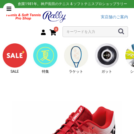
創業1981年。神戸長田のテニス & ソフトテニスプロショップラリー
実店舗のご案内
0
SALE
特集
ラケット
ガット
シ