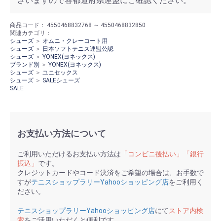
ざいますので各都道府県連盟にご確認ください。
商品コード：
4550468832768 ～ 4550468832850
関連カテゴリ：
シューズ
＞
オムニ・クレーコート用
シューズ
＞
日本ソフトテニス連盟公認
シューズ
＞
YONEX(ヨネックス)
ブランド別
＞
YONEX(ヨネックス)
シューズ
＞
ユニセックス
シューズ
＞
SALEシューズ
SALE
お支払い方法について
ご利用いただけるお支払い方法は
「コンビニ後払い」「銀行
振込」
です。
クレジットカードやコード決済をご希望の場合は、お手数で
すが
テニスショップラリーYahooショッピング店
をご利用く
ださい。
テニスショップラリーYahooショッピング店
にて
ストア内検
索
をご活用いただくと便利です。