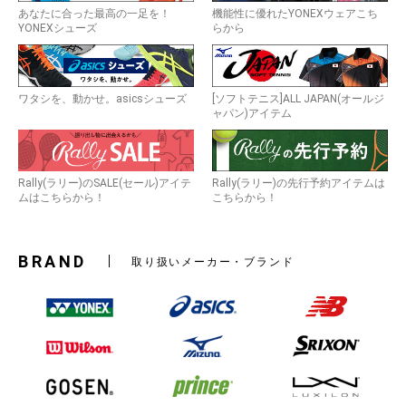
あなたに合った最高の一足を！
機能性に優れたYONEXウェアこち
YONEXシューズ
らから
ワタシを、動かせ。asicsシューズ
[ソフトテニス]ALL JAPAN(オールジ
ャパン)アイテム
Rally(ラリー)のSALE(セール)アイテ
Rally(ラリー)の先行予約アイテムは
ムはこちらから！
こちらから！
BRAND
取り扱いメーカー・ブランド