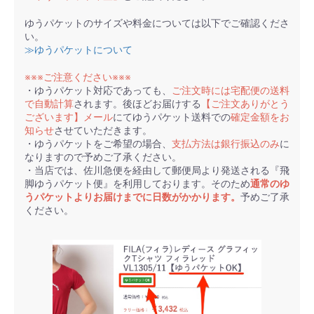
ゆうパケットのサイズや料金については以下でご確認くださ
い。
≫ゆうパケットについて
※※※ご注意ください※※※
・ゆうパケット対応であっても、
ご注文時には宅配便の送料
で自動計算
されます。後ほどお届けする
【ご注文ありがとう
ございます】メール
にてゆうパケット送料での
確定金額をお
知らせ
させていただきます。
・ゆうパケットをご希望の場合、
支払方法は銀行振込のみ
に
なりますので予めご了承ください。
・当店では、佐川急便を経由して郵便局より発送される『飛
脚ゆうパケット便』を利用しております。そのため
通常のゆ
うパケットよりお届けまでに日数がかかります。
予めご了承
ください。