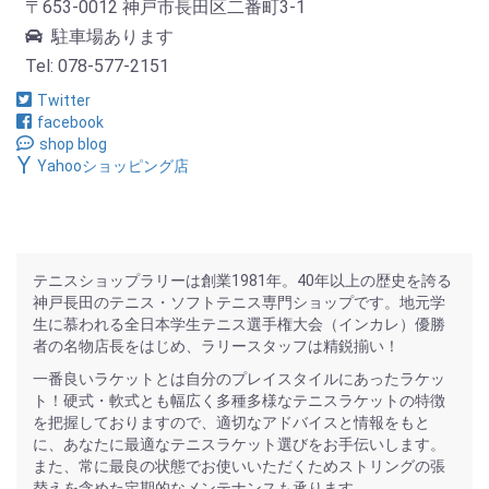
〒653-0012 神戸市長田区二番町3-1
駐車場あります
Tel: 078-577-2151
Twitter
facebook
shop blog
Yahooショッピング店
テニスショップラリーは創業1981年。40年以上の歴史を誇る
神戸長田のテニス・ソフトテニス専門ショップです。地元学
生に慕われる全日本学生テニス選手権大会（インカレ）優勝
者の名物店長をはじめ、ラリースタッフは精鋭揃い！
一番良いラケットとは自分のプレイスタイルにあったラケッ
ト！硬式・軟式とも幅広く多種多様なテニスラケットの特徴
を把握しておりますので、適切なアドバイスと情報をもと
に、あなたに最適なテニスラケット選びをお手伝いします。
また、常に最良の状態でお使いいただくためストリングの張
替えを含めた定期的なメンテナンスも承ります。