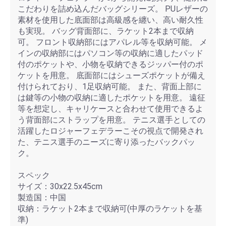
こだわりを詰め込んだバッグシリーズ。 PUレザーの
素材を使用した底面部は高級感を纏い、高い耐久性
も実現。 バッグ背面部に、ラケット2本まで収納
可。 フロント収納部にはアパレル等を収納可能。 メ
インの収納部にはパソコン等の収納に適したパッド
付のポケットや、小物を収納できるジッパー付のポ
ケットを用意。 底面部にはシューズポケットが備え
付けられており、1足収納可能。 また、背面上部に
は鍵等の小物の収納に適したポケットを用意。 遠征
等を想定し、キャリケースと合わせて使用できるよ
う背面部にストラップを用意。 テニス選手としての
活躍したロジャーフェデラーこその視点で開発され
た、テニス選手のニーズに寄り添ったバックパッ
ク。
スペック
サイズ：30x22.5x45cm
製造国：中国
収納：ラケット2本まで収納可(中厚のラケットを基
準)