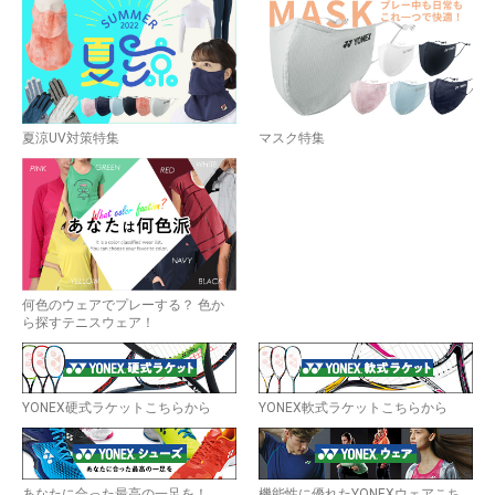
夏涼UV対策特集
マスク特集
何色のウェアでプレーする？ 色か
ら探すテニスウェア！
YONEX硬式ラケットこちらから
YONEX軟式ラケットこちらから
あなたに合った最高の一足を！
機能性に優れたYONEXウェアこち