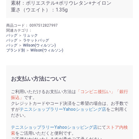
素材：ポリエステル+ポリウレタン+ナイロン
重さ（ウエイト）：1.35g
商品コード：
0097512827997
関連カテゴリ：
バッグ
＞
リュック
バッグ
＞
ラケットバッグ
バッグ
＞
Wilson(ウィルソン)
ブランド別
＞
Wilson(ウィルソン)
お支払い方法について
ご利用いただけるお支払い方法は
「コンビニ後払い」「銀行
振込」
です。
クレジットカードやコード決済をご希望の場合は、お手数で
すが
テニスショップラリーYahooショッピング店
をご利用く
ださい。
テニスショップラリーYahooショッピング店
にて
ストア内検
索
をご活用いただくと便利です。