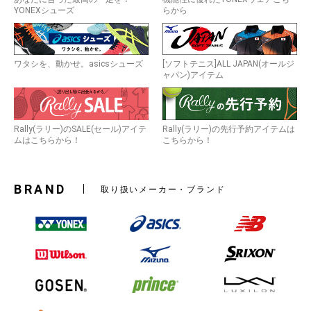
YONEXシューズ
らから
ワタシを、動かせ。asicsシューズ
[ソフトテニス]ALL JAPAN(オールジ
ャパン)アイテム
Rally(ラリー)のSALE(セール)アイテ
Rally(ラリー)の先行予約アイテムは
ムはこちらから！
こちらから！
BRAND
取り扱いメーカー・ブランド