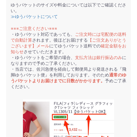
ゆうパケットのサイズや料金については以下でご確認くださ
い。
≫ゆうパケットについて
※※※ご注意ください※※※
・ゆうパケット対応であっても、
ご注文時には宅配便の送料
で自動計算
されます。後ほどお届けする
【ご注文ありがとう
ございます】メール
にてゆうパケット送料での
確定金額をお
知らせ
させていただきます。
・ゆうパケットをご希望の場合、
支払方法は銀行振込のみ
に
なりますので予めご了承ください。
・当店では、佐川急便を経由して郵便局より発送される『飛
脚ゆうパケット便』を利用しております。そのため
通常のゆ
うパケットよりお届けまでに日数がかかります。
予めご了承
ください。