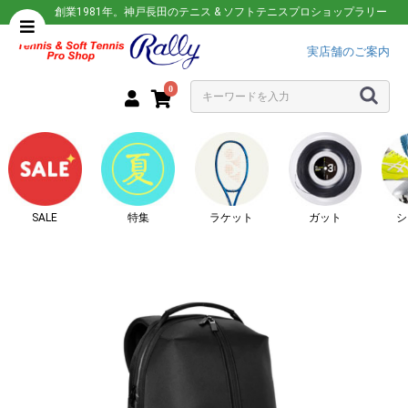
創業1981年。神戸長田のテニス & ソフトテニスプロショップラリー
実店舗のご案内
0
SALE
特集
ラケット
ガット
シ