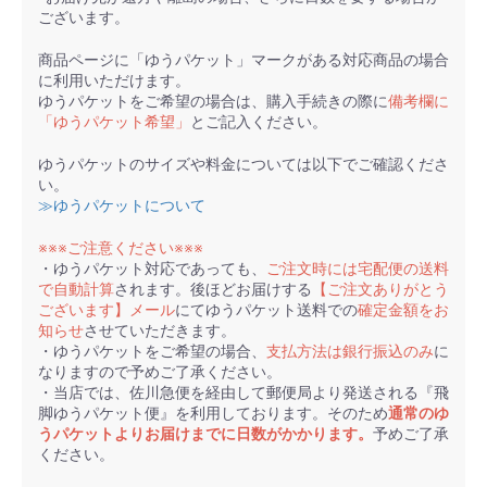
ございます。
商品ページに「ゆうパケット」マークがある対応商品の場合
に利用いただけます。
ゆうパケットをご希望の場合は、購入手続きの際に
備考欄に
「ゆうパケット希望」
とご記入ください。
ゆうパケットのサイズや料金については以下でご確認くださ
い。
≫ゆうパケットについて
※※※ご注意ください※※※
・ゆうパケット対応であっても、
ご注文時には宅配便の送料
で自動計算
されます。後ほどお届けする
【ご注文ありがとう
ございます】メール
にてゆうパケット送料での
確定金額をお
知らせ
させていただきます。
・ゆうパケットをご希望の場合、
支払方法は銀行振込のみ
に
なりますので予めご了承ください。
・当店では、佐川急便を経由して郵便局より発送される『飛
脚ゆうパケット便』を利用しております。そのため
通常のゆ
うパケットよりお届けまでに日数がかかります。
予めご了承
ください。