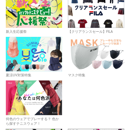
お買い物を続ける
カートへ進む
新入生応援祭
【クリアランスセール】FILA
夏涼UV対策特集
マスク特集
何色のウェアでプレーする？ 色か
ら探すテニスウェア！