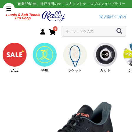
創業1981年。神戸長田のテニス & ソフトテニスプロショップラリー
実店舗のご案内
0
SALE
特集
ラケット
ガット
シ