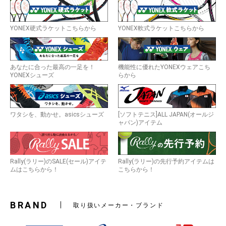
YONEX硬式ラケットこちらから
YONEX軟式ラケットこちらから
あなたに合った最高の一足を！
機能性に優れたYONEXウェアこち
YONEXシューズ
らから
ワタシを、動かせ。asicsシューズ
[ソフトテニス]ALL JAPAN(オールジ
ャパン)アイテム
Rally(ラリー)のSALE(セール)アイテ
Rally(ラリー)の先行予約アイテムは
ムはこちらから！
こちらから！
BRAND
取り扱いメーカー・ブランド