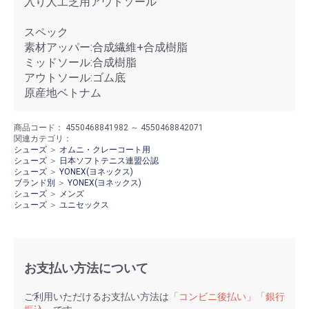
入り人工芝用アウトソール
スペック
素材アッパー:合成繊維+合成樹脂
ミッドソール:合成樹脂
アウトソール:ゴム底
原産地ベトナム
商品コード：
4550468841982 ～ 4550468842071
関連カテゴリ：
シューズ
＞
オムニ・クレーコート用
シューズ
＞
日本ソフトテニス連盟公認
シューズ
＞
YONEX(ヨネックス)
ブランド別
＞
YONEX(ヨネックス)
シューズ
＞
メンズ
シューズ
＞
ユニセックス
お支払い方法について
ご利用いただけるお支払い方法は
「コンビニ後払い」「銀行