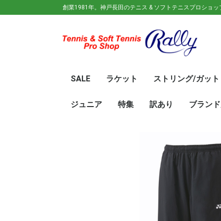
創業1981年。神戸長田のテニス & ソフトテニスプロショ
SALE
ラケット
ストリング/ガット
ガット(ソフトテニス)
ガット(硬式)
ラケット(硬式)
ソフトテニスラケット
シューズ
ウェア
バック
キャップ
その他
70%OFF
60％OFF
50%OFF
45%OFF
40%OFF
35%OFF
30%OFF
25％OFF
テニス(硬式)
ソフトテニス(軟式)
テニス(硬式)
ソフトテニス(軟式)
メンズ/ユニセッ
レディース
初心
ジュ
Wils
SRI
DUN
Babo
Prin
HEA
Toal
YON
SAL
中学
新入
初心
前衛/
後衛
オー
GOS
SRI
DUN
mizu
YON
SAL
ジュニア
特集
訳あり
ブランド
ト
ラケット
ウェア
シューズ
冬のオススメ商品
夏のオススメ商品
UV対策
お得な福袋
軟式ラケット
硬式ラケット
バッグ
シューズ
ウェア
asics(ア
adidas(
Wilson(
ellesse(
GOSEN(
zaoral(
SIGNUM 
SRIXON(
DUNLOP
K・SWISS
TecniFi
TOALSO
NIKE(ナイ
New Bal
BabolaT
Paradis
PINKION
YAKeNU(
FILA(フィ
Prince(
HEAD(ヘッ
mizuno(
YONEX(
LUCENT
LUXILON
KENKO(
ロ)
バー)
ンス)