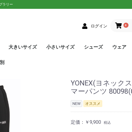
ップラリー
0
ログイン
大きいサイズ
小さいサイズ
シューズ
ウェア
クス
者向け
ニアラケット
on(ウィルソン)
XON(スリクソン)
LOP(ダンロップ)
laT(バボラ)
ce(プリンス)
D(ヘッド)
sin(トアルソン)
EX(ヨネックス)
Eラケット
生おすすめ
生用
者向け
ネットプレー
/ストロークプレー
ルラウンドモデル
EN(ゴーセン)
XON(スリクソン)
LOP(ダンロップ)
no(ミズノ)
EX(ヨネックス)
Eソフトテニスラケッ
ウェア
シューズ
メンズ
レディース
単張
ロールガット
張人限定
GOSEN(ゴーセン)
mizuno(ミズノ)
YONEX(ヨネックス)
Toalson(トアルソン)
オールラウンド
前衛/ネットプレー
後衛/ストロークプレー
トップス
ボトムス
トップス
ボトムス
ウェア
シューズ
メンズ
レディース
張人限定
ナチュラル
ポリエステル
ナイロン
ハイブリッド
DUNLOP(ダンロップ)
Wilson(ウィルソン)
GOSEN(ゴーセン)
SIGNUM PRO(シグナムプ
TecniFibre(テクニファイ
TOALSON(トアルソン)
BabolaT(バボラ)
YONEX(ヨネックス)
LUXILON(ルキシロン)
HEAD(ヘッド)
ポリエステル
ナイロン
GOSEN(ゴーセン)
TOALSON(トアルソン)
BabolaT(バボラ)
オールコート用
オムニ・クレーコート用
カーペット/ハードコート
ランニング用
ワイド
メンズ
レディース
ユニセックス
ジュニア
日本ソフトテニス連盟公認
asics(アシックス)
adidas(アディダス)
Babolat(バボラ)
Wilson(ウィルソン)
NIKE(ナイキ)
New Balance(ニューバラ
K・SWISS(Kスイス）
Prince(プリンス)
mizuno(ミズノ)
YONEX(ヨネックス)
SALEシューズ
カラーで選
SALEウェ
アウター
トップス
ボトムス
ワンピース
アンダー/
メンズ
レディース
ユニセック
ジュニア
asics(ア
adidas(
ellesse(
DUNLOP
SRIXON(
GOSEN(ゴ
NIKE(ナイ
BabolaT(
Paradis
FILA(フィラ
Prince(プ
mizuno(
New Bal
YONEX(ヨ
lecoqspo
別
ロ)
バー)
用
ンス)
ツ
ンス)
ポルティフ
シックス)
アディダス)
ウィルソン)
エレッセ)
ゴーセン)
ザオラル)
PRO(シグナムプ
スリクソン)
(ダンロップ)
(Kスイス)
bre(テクニファイ
N(トアルソン)
キ)
ance(ニューバラ
(バボラ)
o(パラディーゾ)
(ピンクイオン)
ヤケーヌ)
ラ)
プリンス)
ド)
ミズノ)
ヨネックス)
(ルーセント)
(ルキシロン)
ケンコー)
YONEX(ヨネック
マーパンツ 80098
NEW
オススメ
定価：
￥9,900
税込