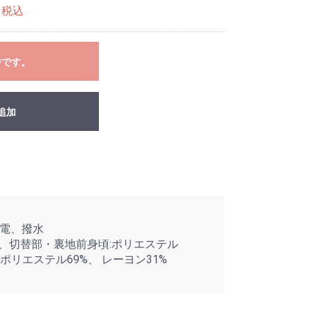
税込
中です。
追加
電、撥水
％、切替部・裏地前身頃:ポリエステル
ポリエステル69%、 レーヨン31%