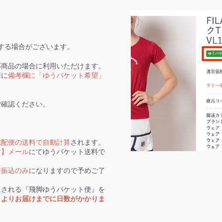
する場合がございます。
応商品の場合に利用いただけます。
際に
備考欄に「ゆうパケット希望」
ご確認ください。
宅配便の送料で自動計算
されます。
す】メール
にてゆうパケット送料で
行振込のみ
になりますので予めご了
送される『飛脚ゆうパケット便』を
トよりお届けまでに日数がかかりま