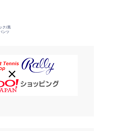
ック/黒
パンツ