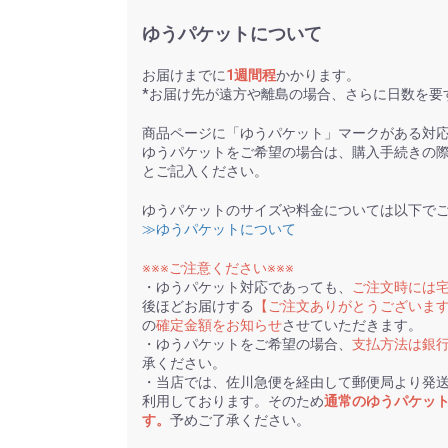
ゆうパケットについて
お届けまでに
1週間程
かかります。
*お届け先が遠方や離島の場合、さらに日数を要
商品ページに「ゆうパケット」マークがある対
ゆうパケットをご希望の場合は、購入手続きの
とご記入ください。
ゆうパケットのサイズや料金については以下で
≫ゆうパケットについて
※※※ご注意ください※※※
・ゆうパケット対応であっても、
ご注文時には
後ほどお届けする
【ご注文ありがとうございま
の
確定金額をお知らせ
させていただきます。
・ゆうパケットをご希望の場合、
支払方法は銀
承ください。
・当店では、佐川急便を経由して郵便局より発
利用しております。そのため
通常のゆうパケッ
す。
予めご了承ください。