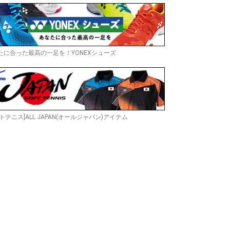
たに合った最高の一足を！YONEXシューズ
トテニス]ALL JAPAN(オールジャパン)アイテム