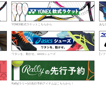
YONEX軟式ラケットこちらから
あな
ワタシを、動かせ。asicsシューズ
[ソフ
Rally(ラリー)の先行予約アイテムはこちらから！