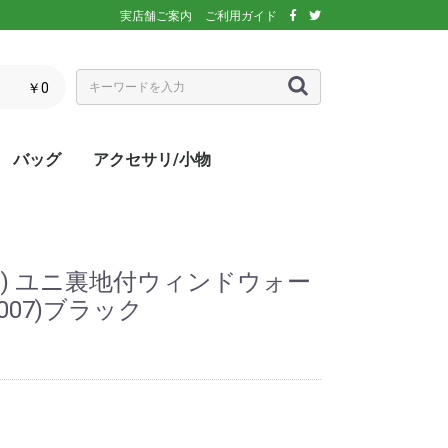
実店舗ご案内
ご利用ガイド
￥0
バッグ
アクセサリ/小物
ぶウェア
ア
インナー/スパッ
ス
シックス)
アディダス)
エレッセ)
(ダンロップ)
スリクソン)
ーセン)
キ)
バボラ)
o(パラディーゾ)
)
リンス)
ミズノ)
ance(ニューバラ
ネックス)
rtif(ルコックス
リュック
トートバッグ
ショルダーバッグ
ラケットバッグ
ラケットケース
シューズケース
マルチケース
クーラーバッグ・クーラー
ランドリーバッグ
スタッフバック
adidas(アディダス)
Wilson(ウィルソン)
ellesse(エレッセ)
GOSEN(ゴーセン)
NIKE(ナイキ)
New Balance(ニューバラ
BabolaT(バボラ)
DUNLOP(ダンロップ)
FILA(フィラ)
HEAD(ヘッド)
mizuno(ミズノ)
prince(プリンス)
YONEX(ヨネックス)
マスク
ボール
バック備品
ラケット用品
キャップ・バイザー
サングラス
ヘアバンド・リストバンド
アームカバー
グローブ・手袋
ソックス
ネックウォーマー
タオル
傘
ポーチ/コインケース
ネックカバー
UV対策
防寒対策
サプリメント・ドリンク
コート用品
ベージュ
カラフル/多色
ピンク
ブラウン/茶
パープル/紫
ブルー・ネイビー/青・紺
グリーン/緑
イエロー/黄
オレンジ/橙
レッド/赤
グレー/灰
ブラック/黒
ホワイト/白
ウォームアップシャツ
ベスト
ジャケット
ベンチコート
Tシャツ/ポロシャツ(半袖)
Tシャツ(長袖)
トレーナー/パーカー/セー
ゲームシャツ
ブレーカー
ウォームアップパンツ
ショートパンツ
ロングパンツ
スコート
オーバースカート
UV対策
ボレロ
練習グッズ
エアポンプ
グリップテープ
エッジガード
振動止め
UV対策
UV対策
UV対策
)
ボックス
ンス)
ター
ス) ユニ裏地付ウィンドウォー
(007)ブラック