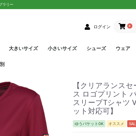
ップラリー
0
ログイン
大きいサイズ
小さいサイズ
シューズ
ウェア
クス
者向け
ニアラケット
on(ウィルソン)
XON(スリクソン)
LOP(ダンロップ)
laT(バボラ)
ce(プリンス)
D(ヘッド)
sin(トアルソン)
EX(ヨネックス)
Eラケット
生おすすめ
生用
者向け
ネットプレー
/ストロークプレー
ルラウンドモデル
EN(ゴーセン)
XON(スリクソン)
LOP(ダンロップ)
no(ミズノ)
EX(ヨネックス)
Eソフトテニスラケッ
ウェア
シューズ
メンズ
レディース
単張
ロールガット
張人限定
GOSEN(ゴーセン)
mizuno(ミズノ)
YONEX(ヨネックス)
Toalson(トアルソン)
オールラウンド
前衛/ネットプレー
後衛/ストロークプレー
トップス
ボトムス
トップス
ボトムス
ウェア
シューズ
メンズ
レディース
張人限定
ナチュラル
ポリエステル
ナイロン
ハイブリッド
DUNLOP(ダンロップ)
Wilson(ウィルソン)
GOSEN(ゴーセン)
SIGNUM PRO(シグナムプ
TecniFibre(テクニファイ
TOALSON(トアルソン)
BabolaT(バボラ)
YONEX(ヨネックス)
LUXILON(ルキシロン)
HEAD(ヘッド)
ポリエステル
ナイロン
GOSEN(ゴーセン)
TOALSON(トアルソン)
BabolaT(バボラ)
オールコート用
オムニ・クレーコート用
カーペット/ハードコート
ランニング用
ワイド
メンズ
レディース
ユニセックス
ジュニア
日本ソフトテニス連盟公認
asics(アシックス)
adidas(アディダス)
Babolat(バボラ)
Wilson(ウィルソン)
NIKE(ナイキ)
New Balance(ニューバラ
K・SWISS(Kスイス）
Prince(プリンス)
mizuno(ミズノ)
YONEX(ヨネックス)
SALEシューズ
カラーで選
SALEウェ
アウター
トップス
ボトムス
ワンピース
アンダー/
メンズ
レディース
ユニセック
ジュニア
asics(ア
adidas(
ellesse(
DUNLOP
SRIXON(
GOSEN(ゴ
NIKE(ナイ
BabolaT(
Paradis
FILA(フィラ
Prince(プ
mizuno(
New Bal
YONEX(ヨ
lecoqspo
別
ロ)
バー)
用
ンス)
ツ
ンス)
ポルティフ
シックス)
アディダス)
ウィルソン)
エレッセ)
ゴーセン)
ザオラル)
PRO(シグナムプ
スリクソン)
(ダンロップ)
(Kスイス)
bre(テクニファイ
N(トアルソン)
キ)
ance(ニューバラ
(バボラ)
o(パラディーゾ)
(ピンクイオン)
ヤケーヌ)
ラ)
プリンス)
ド)
ミズノ)
ヨネックス)
(ルーセント)
(ルキシロン)
ケンコー)
【クリアランスセール
ス ロゴプリント 
スリーブTシャツ V
ット対応可】
ゆうパケットOK
オススメ
SAL