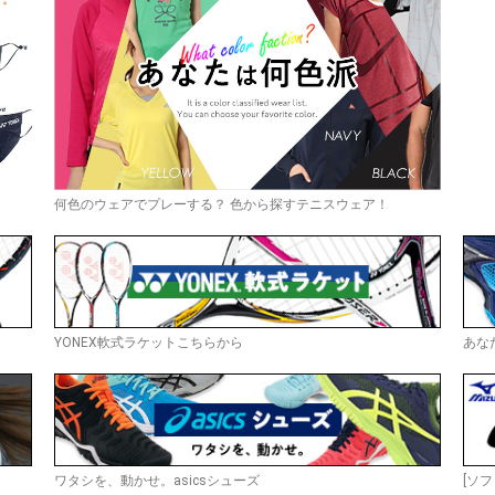
何色のウェアでプレーする？ 色から探すテニスウェア！
YONEX軟式ラケットこちらから
あな
ワタシを、動かせ。asicsシューズ
[ソフ