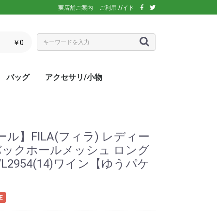
実店舗ご案内
ご利用ガイド
￥0
バッグ
アクセサリ/小物
ぶウェア
ア
インナー/スパッ
ス
シックス)
アディダス)
エレッセ)
(ダンロップ)
スリクソン)
ーセン)
キ)
バボラ)
o(パラディーゾ)
)
リンス)
ミズノ)
ance(ニューバラ
ネックス)
rtif(ルコックス
リュック
トートバッグ
ショルダーバッグ
ラケットバッグ
ラケットケース
シューズケース
マルチケース
クーラーバッグ・クーラー
ランドリーバッグ
スタッフバック
adidas(アディダス)
Wilson(ウィルソン)
ellesse(エレッセ)
GOSEN(ゴーセン)
NIKE(ナイキ)
New Balance(ニューバラ
BabolaT(バボラ)
DUNLOP(ダンロップ)
FILA(フィラ)
HEAD(ヘッド)
mizuno(ミズノ)
prince(プリンス)
YONEX(ヨネックス)
マスク
ボール
バック備品
ラケット用品
キャップ・バイザー
サングラス
ヘアバンド・リストバンド
アームカバー
グローブ・手袋
ソックス
ネックウォーマー
タオル
傘
ポーチ/コインケース
ネックカバー
UV対策
防寒対策
サプリメント・ドリンク
コート用品
ベージュ
カラフル/多色
ピンク
ブラウン/茶
パープル/紫
ブルー・ネイビー/青・紺
グリーン/緑
イエロー/黄
オレンジ/橙
レッド/赤
グレー/灰
ブラック/黒
ホワイト/白
ウォームアップシャツ
ベスト
ジャケット
ベンチコート
Tシャツ/ポロシャツ(半袖)
Tシャツ(長袖)
トレーナー/パーカー/セー
ゲームシャツ
ブレーカー
ウォームアップパンツ
ショートパンツ
ロングパンツ
スコート
オーバースカート
UV対策
ボレロ
練習グッズ
エアポンプ
グリップテープ
エッジガード
振動止め
UV対策
UV対策
UV対策
)
ボックス
ンス)
ター
】FILA(フィラ) レディー
バックホールメッシュ ロング
L2954(14)ワイン【ゆうパケ
E