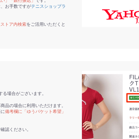
払い」「銀行振込」
です。
は、お手数ですが
テニスショップラ
て
ストア内検索
をご活用いただくと
。
する場合がございます。
応商品の場合に利用いただけます。
際に
備考欄に「ゆうパケット希望」
ご確認ください。