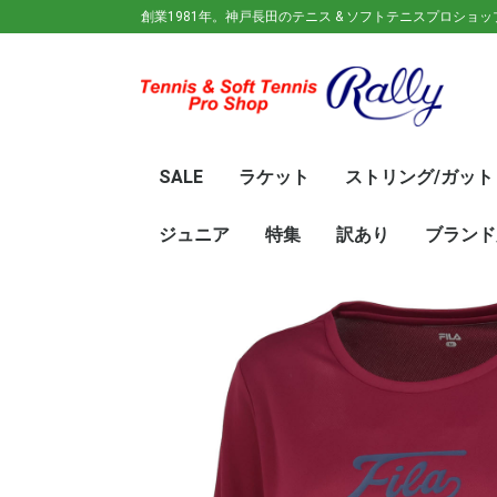
創業1981年。神戸長田のテニス & ソフトテニスプロショ
SALE
ラケット
ストリング/ガット
ガット(ソフトテニス)
ガット(硬式)
ラケット(硬式)
ソフトテニスラケット
シューズ
ウェア
バック
キャップ
その他
70%OFF
60％OFF
50%OFF
45%OFF
40%OFF
35%OFF
30%OFF
25％OFF
テニス(硬式)
ソフトテニス(軟式)
テニス(硬式)
ソフトテニス(軟式)
メンズ/ユニセッ
レディース
初心
ジュ
Wils
SRI
DUN
Babo
Prin
HEA
Toal
YON
SAL
中学
新入
初心
前衛/
後衛
オー
GOS
SRI
DUN
mizu
YON
SAL
ジュニア
特集
訳あり
ブランド
ト
ラケット
ウェア
シューズ
冬のオススメ商品
夏のオススメ商品
UV対策
お得な福袋
軟式ラケット
硬式ラケット
バッグ
シューズ
ウェア
asics(ア
adidas(
Wilson(
ellesse(
GOSEN(
zaoral(
SIGNUM 
SRIXON(
DUNLOP
K・SWISS
TecniFi
TOALSO
NIKE(ナイ
New Bal
BabolaT
Paradis
PINKION
YAKeNU(
FILA(フィ
Prince(
HEAD(ヘッ
mizuno(
YONEX(
LUCENT
LUXILON
KENKO(
ロ)
バー)
ンス)