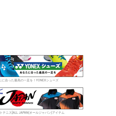
たに合った最高の一足を！YONEXシューズ
トテニス]ALL JAPAN(オールジャパン)アイテム