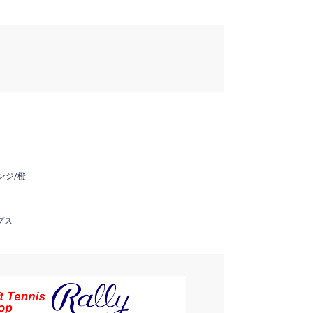
ンジ/橙
プス