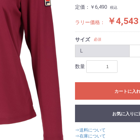
定価：
￥6,490
税込
￥4,543
ラリー価格：
サイズ
必須
L
数量
カートに入
お気に入りに
⇒送料について
⇒在庫について