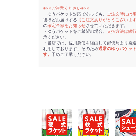
※※※ご注意ください※※※
・ゆうパケット対応であっても、
ご注文時には
後ほどお届けする
【ご注文ありがとうございま
の
確定金額をお知らせ
させていただきます。
・ゆうパケットをご希望の場合、
支払方法は銀
承ください。
・当店では、佐川急便を経由して郵便局より発
利用しております。そのため
通常のゆうパケッ
す。
予めご了承ください。