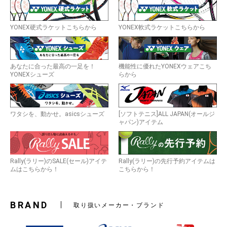
YONEX硬式ラケットこちらから
YONEX軟式ラケットこちらから
あなたに合った最高の一足を！
機能性に優れたYONEXウェアこち
YONEXシューズ
らから
ワタシを、動かせ。asicsシューズ
[ソフトテニス]ALL JAPAN(オールジ
ャパン)アイテム
Rally(ラリー)のSALE(セール)アイテ
Rally(ラリー)の先行予約アイテムは
ムはこちらから！
こちらから！
BRAND
取り扱いメーカー・ブランド