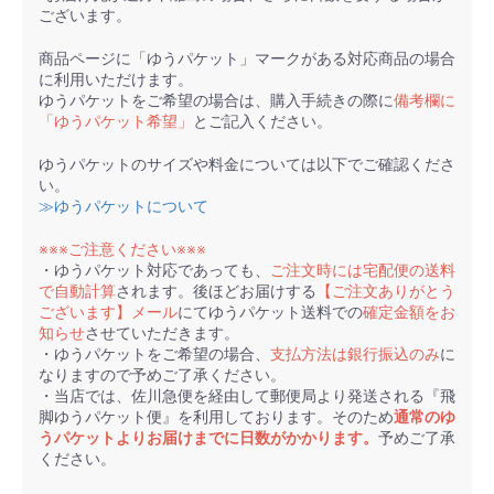
ございます。
商品ページに「ゆうパケット」マークがある対応商品の場合
に利用いただけます。
ゆうパケットをご希望の場合は、購入手続きの際に
備考欄に
「ゆうパケット希望」
とご記入ください。
ゆうパケットのサイズや料金については以下でご確認くださ
い。
≫ゆうパケットについて
※※※ご注意ください※※※
・ゆうパケット対応であっても、
ご注文時には宅配便の送料
で自動計算
されます。後ほどお届けする
【ご注文ありがとう
ございます】メール
にてゆうパケット送料での
確定金額をお
知らせ
させていただきます。
・ゆうパケットをご希望の場合、
支払方法は銀行振込のみ
に
なりますので予めご了承ください。
・当店では、佐川急便を経由して郵便局より発送される『飛
脚ゆうパケット便』を利用しております。そのため
通常のゆ
うパケットよりお届けまでに日数がかかります。
予めご了承
ください。