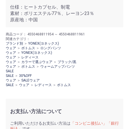
仕様：ヒートカプセル、制電
素材：ポリエステル77％、レーヨン23％
原産地：中国
商品コード：
4550468811954 ～ 4550468811961
関連カテゴリ：
ブランド別
＞
YONEX(ヨネックス)
ウェア
＞
ボトムス
＞
ロングパンツ
ウェア
＞
YONEX(ヨネックス)
ウェア
＞
レディース
ウェア
＞
カラーで選ぶウェア
＞
ブラック/黒
ウェア
＞
ボトムス
＞
ウォームアップパンツ
SALE
SALE
＞
30%OFF
ウェア
＞
SALEウェア
SALE
＞
ウェア
＞
レディース
＞
ボトムス
お支払い方法について
ご利用いただけるお支払い方法は
「コンビニ後払い」「銀行
振込」
です。