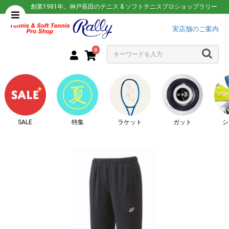
創業1981年。神戸長田のテニス & ソフトテニスプロショップラリー
実店舗のご案内
0
SALE
特集
ラケット
ガット
シ