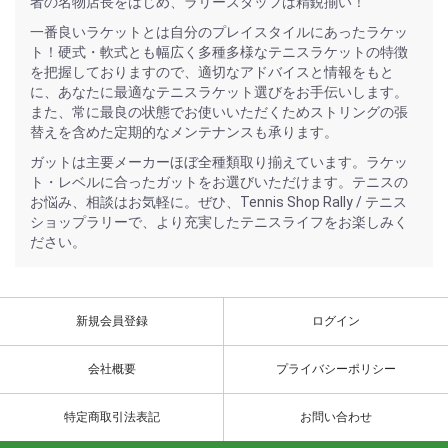
者の名物店長をはじめ、ラリースタッフは精鋭揃い！
一番良いラケットとは自分のプレイスタイルにあったラケッ
ト！硬式・軟式とも幅広く多種多様なテニスラケットの特徴
を把握しておりますので、適切なアドバイスと情報をもと
に、あなたに最適なテニスラケット選びをお手伝いします。
また、常に最良の状態でお使いいただくためストリングの張
替えを含めた定期的なメンテナンスも承ります。
ガットは主要メーカーほぼ全種類取り揃えています。ラケッ
ト・レベルに合ったガットをお選びいただけます。テニスの
お悩み、相談はお気軽に。ぜひ、Tennis Shop Rally / テニス
ショップラリーで、より充実したテニスライフをお楽しみく
ださい。
新規会員登録
ログイン
会社概要
プライバシーポリシー
特定商取引法表記
お問い合わせ