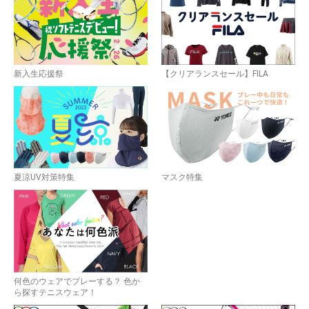
お買い物を続ける
カートへ進む
新入生応援祭
【クリアランスセール】FILA
夏涼UV対策特集
マスク特集
何色のウェアでプレーする？ 色か
ら探すテニスウェア！