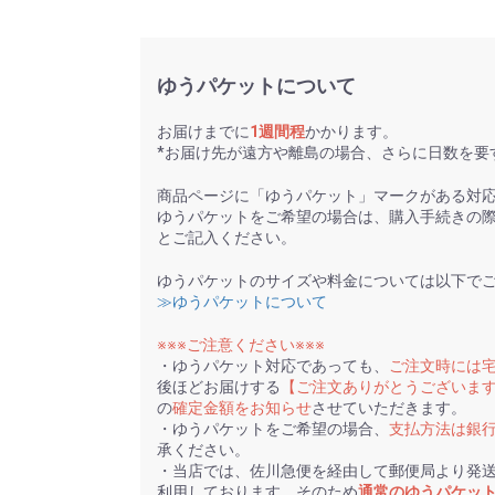
ゆうパケットについて
お届けまでに
1週間程
かかります。
*お届け先が遠方や離島の場合、さらに日数を要
商品ページに「ゆうパケット」マークがある対
ゆうパケットをご希望の場合は、購入手続きの
とご記入ください。
ゆうパケットのサイズや料金については以下で
≫ゆうパケットについて
※※※ご注意ください※※※
・ゆうパケット対応であっても、
ご注文時には
後ほどお届けする
【ご注文ありがとうございま
の
確定金額をお知らせ
させていただきます。
・ゆうパケットをご希望の場合、
支払方法は銀
承ください。
・当店では、佐川急便を経由して郵便局より発
利用しております。そのため
通常のゆうパケッ