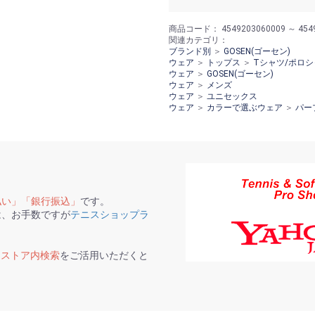
商品コード：
4549203060009 ～ 454
関連カテゴリ：
ブランド別
＞
GOSEN(ゴーセン)
ウェア
＞
トップス
＞
Tシャツ/ポロシ
ウェア
＞
GOSEN(ゴーセン)
ウェア
＞
メンズ
ウェア
＞
ユニセックス
ウェア
＞
カラーで選ぶウェア
＞
パー
払い」「銀行振込」
です。
は、お手数ですが
テニスショップラ
て
ストア内検索
をご活用いただくと
。