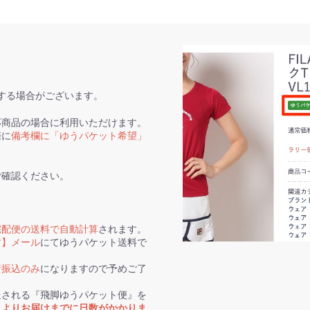
する場合がございます。
応商品の場合に利用いただけます。
際に
備考欄に「ゆうパケット希望」
ご確認ください。
宅配便の送料で自動計算
されます。
す】メール
にてゆうパケット送料で
行振込のみ
になりますので予めご了
送される『飛脚ゆうパケット便』を
トよりお届けまでに日数がかかりま