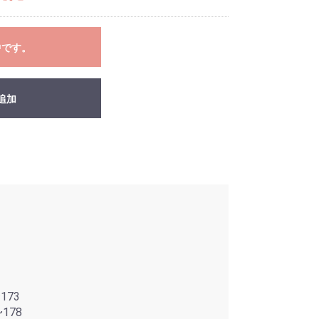
中です。
追加
173
~178