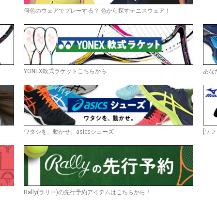
何色のウェアでプレーする？ 色から探すテニスウェア！
YONEX軟式ラケットこちらから
あな
ワタシを、動かせ。asicsシューズ
[ソフ
Rally(ラリー)の先行予約アイテムはこちらから！