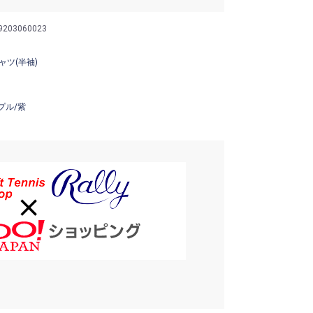
9203060023
ャツ(半袖)
プル/紫