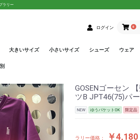
ップラリー
0
ログイン
大きいサイズ
小さいサイズ
シューズ
ウェア
クス
者向け
ニアラケット
on(ウィルソン)
XON(スリクソン)
LOP(ダンロップ)
laT(バボラ)
ce(プリンス)
D(ヘッド)
sin(トアルソン)
EX(ヨネックス)
Eラケット
生おすすめ
生用
者向け
ネットプレー
/ストロークプレー
ルラウンドモデル
EN(ゴーセン)
XON(スリクソン)
LOP(ダンロップ)
no(ミズノ)
EX(ヨネックス)
Eソフトテニスラケッ
ウェア
シューズ
メンズ
レディース
単張
ロールガット
張人限定
GOSEN(ゴーセン)
mizuno(ミズノ)
YONEX(ヨネックス)
Toalson(トアルソン)
オールラウンド
前衛/ネットプレー
後衛/ストロークプレー
トップス
ボトムス
トップス
ボトムス
ウェア
シューズ
メンズ
レディース
張人限定
ナチュラル
ポリエステル
ナイロン
ハイブリッド
DUNLOP(ダンロップ)
Wilson(ウィルソン)
GOSEN(ゴーセン)
SIGNUM PRO(シグナムプ
TecniFibre(テクニファイ
TOALSON(トアルソン)
BabolaT(バボラ)
YONEX(ヨネックス)
LUXILON(ルキシロン)
HEAD(ヘッド)
ポリエステル
ナイロン
GOSEN(ゴーセン)
TOALSON(トアルソン)
BabolaT(バボラ)
オールコート用
オムニ・クレーコート用
カーペット/ハードコート
ランニング用
ワイド
メンズ
レディース
ユニセックス
ジュニア
日本ソフトテニス連盟公認
asics(アシックス)
adidas(アディダス)
Babolat(バボラ)
Wilson(ウィルソン)
NIKE(ナイキ)
New Balance(ニューバラ
K・SWISS(Kスイス）
Prince(プリンス)
mizuno(ミズノ)
YONEX(ヨネックス)
SALEシューズ
カラーで選
SALEウェ
アウター
トップス
ボトムス
ワンピース
アンダー/
メンズ
レディース
ユニセック
ジュニア
asics(ア
adidas(
ellesse(
DUNLOP
SRIXON(
GOSEN(ゴ
NIKE(ナイ
BabolaT(
Paradis
FILA(フィラ
Prince(プ
mizuno(
New Bal
YONEX(ヨ
lecoqspo
別
ロ)
バー)
用
ンス)
ツ
ンス)
ポルティフ
シックス)
アディダス)
ウィルソン)
エレッセ)
ゴーセン)
ザオラル)
PRO(シグナムプ
スリクソン)
(ダンロップ)
(Kスイス)
bre(テクニファイ
N(トアルソン)
キ)
ance(ニューバラ
(バボラ)
o(パラディーゾ)
(ピンクイオン)
ヤケーヌ)
ラ)
プリンス)
ド)
ミズノ)
ヨネックス)
(ルーセント)
(ルキシロン)
ケンコー)
GOSENゴーセン 
ツB JPT46(7
NEW
ゆうパケットOK
限定品
￥4,180
ラリー価格：