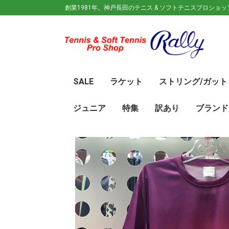
創業1981年。神戸長田のテニス & ソフトテニスプロショ
SALE
ラケット
ストリング/ガット
ガット(ソフトテニス)
ガット(硬式)
ラケット(硬式)
ソフトテニスラケット
シューズ
ウェア
バック
キャップ
その他
70%OFF
60％OFF
50%OFF
45%OFF
40%OFF
35%OFF
30%OFF
25％OFF
テニス(硬式)
ソフトテニス(軟式)
テニス(硬式)
ソフトテニス(軟式)
メンズ/ユニセッ
レディース
初心
ジュ
Wils
SRI
DUN
Babo
Prin
HEA
Toal
YON
SAL
中学
新入
初心
前衛/
後衛
オー
GOS
SRI
DUN
mizu
YON
SAL
ジュニア
特集
訳あり
ブランド
ト
ラケット
ウェア
シューズ
冬のオススメ商品
夏のオススメ商品
UV対策
お得な福袋
軟式ラケット
硬式ラケット
バッグ
シューズ
ウェア
asics(ア
adidas(
Wilson(
ellesse(
GOSEN(
zaoral(
SIGNUM 
SRIXON(
DUNLOP
K・SWISS
TecniFi
TOALSO
NIKE(ナイ
New Bal
BabolaT
Paradis
PINKION
YAKeNU(
FILA(フィ
Prince(
HEAD(ヘッ
mizuno(
YONEX(
LUCENT
LUXILON
KENKO(
ロ)
バー)
ンス)