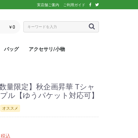
実店舗ご案内
ご利用ガイド
￥0
バッグ
アクセサリ/小物
ぶウェア
ア
インナー/スパッ
ス
シックス)
アディダス)
エレッセ)
(ダンロップ)
スリクソン)
ーセン)
キ)
バボラ)
o(パラディーゾ)
)
リンス)
ミズノ)
ance(ニューバラ
ネックス)
rtif(ルコックス
リュック
トートバッグ
ショルダーバッグ
ラケットバッグ
ラケットケース
シューズケース
マルチケース
クーラーバッグ・クーラー
ランドリーバッグ
スタッフバック
adidas(アディダス)
Wilson(ウィルソン)
ellesse(エレッセ)
GOSEN(ゴーセン)
NIKE(ナイキ)
New Balance(ニューバラ
BabolaT(バボラ)
DUNLOP(ダンロップ)
FILA(フィラ)
HEAD(ヘッド)
mizuno(ミズノ)
prince(プリンス)
YONEX(ヨネックス)
マスク
ボール
バック備品
ラケット用品
キャップ・バイザー
サングラス
ヘアバンド・リストバンド
アームカバー
グローブ・手袋
ソックス
ネックウォーマー
タオル
傘
ポーチ/コインケース
ネックカバー
UV対策
防寒対策
サプリメント・ドリンク
コート用品
ベージュ
カラフル/多色
ピンク
ブラウン/茶
パープル/紫
ブルー・ネイビー/青・紺
グリーン/緑
イエロー/黄
オレンジ/橙
レッド/赤
グレー/灰
ブラック/黒
ホワイト/白
ウォームアップシャツ
ベスト
ジャケット
ベンチコート
Tシャツ/ポロシャツ(半袖)
Tシャツ(長袖)
トレーナー/パーカー/セー
ゲームシャツ
ブレーカー
ウォームアップパンツ
ショートパンツ
ロングパンツ
スコート
オーバースカート
UV対策
ボレロ
練習グッズ
エアポンプ
グリップテープ
エッジガード
振動止め
UV対策
UV対策
UV対策
)
ボックス
ンス)
ター
【数量限定】秋企画昇華 Tシャ
5)パープル【ゆうパケット対応可】
オススメ
税込