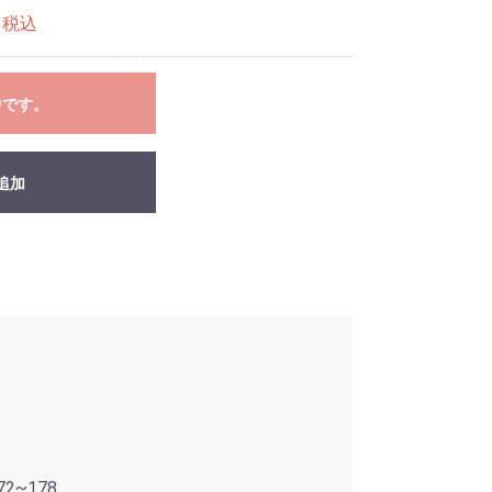
税込
中です。
追加
2~178