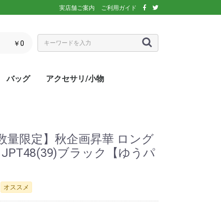
実店舗ご案内
ご利用ガイド
￥0
バッグ
アクセサリ/小物
ぶウェア
ア
インナー/スパッ
ス
シックス)
アディダス)
エレッセ)
(ダンロップ)
スリクソン)
ーセン)
キ)
バボラ)
o(パラディーゾ)
)
リンス)
ミズノ)
ance(ニューバラ
ネックス)
rtif(ルコックス
リュック
トートバッグ
ショルダーバッグ
ラケットバッグ
ラケットケース
シューズケース
マルチケース
クーラーバッグ・クーラー
ランドリーバッグ
スタッフバック
adidas(アディダス)
Wilson(ウィルソン)
ellesse(エレッセ)
GOSEN(ゴーセン)
NIKE(ナイキ)
New Balance(ニューバラ
BabolaT(バボラ)
DUNLOP(ダンロップ)
FILA(フィラ)
HEAD(ヘッド)
mizuno(ミズノ)
prince(プリンス)
YONEX(ヨネックス)
マスク
ボール
バック備品
ラケット用品
キャップ・バイザー
サングラス
ヘアバンド・リストバンド
アームカバー
グローブ・手袋
ソックス
ネックウォーマー
タオル
傘
ポーチ/コインケース
ネックカバー
UV対策
防寒対策
サプリメント・ドリンク
コート用品
ベージュ
カラフル/多色
ピンク
ブラウン/茶
パープル/紫
ブルー・ネイビー/青・紺
グリーン/緑
イエロー/黄
オレンジ/橙
レッド/赤
グレー/灰
ブラック/黒
ホワイト/白
ウォームアップシャツ
ベスト
ジャケット
ベンチコート
Tシャツ/ポロシャツ(半袖)
Tシャツ(長袖)
トレーナー/パーカー/セー
ゲームシャツ
ブレーカー
ウォームアップパンツ
ショートパンツ
ロングパンツ
スコート
オーバースカート
UV対策
ボレロ
練習グッズ
エアポンプ
グリップテープ
エッジガード
振動止め
UV対策
UV対策
UV対策
)
ボックス
ンス)
ター
【数量限定】秋企画昇華 ロング
JPT48(39)ブラック【ゆうパ
オススメ