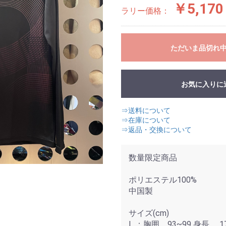
￥5,170
ラリー価格：
ただいま品切れ
お気に入りに
⇒送料について
⇒在庫について
⇒返品・交換について
数量限定商品
ポリエステル100%
中国製
サイズ(cm)
L ：胸囲 93~99 身長 17