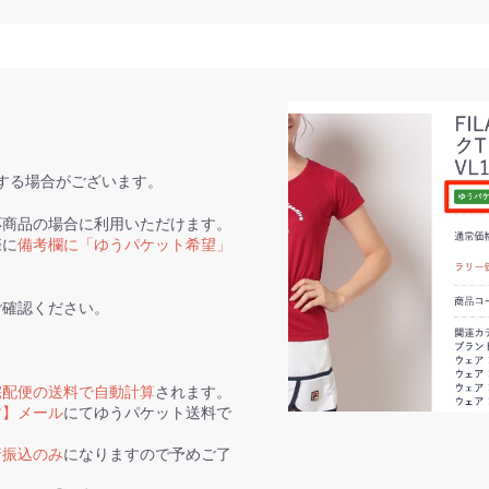
する場合がございます。
応商品の場合に利用いただけます。
際に
備考欄に「ゆうパケット希望」
ご確認ください。
宅配便の送料で自動計算
されます。
す】メール
にてゆうパケット送料で
行振込のみ
になりますので予めご了