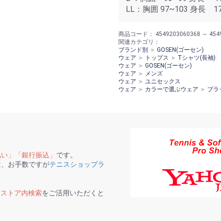
LL：胸囲 97~103 身長 17
商品コード：
4549203060368 ～ 454
関連カテゴリ：
ブランド別
＞
GOSEN(ゴーセン)
ウェア
＞
トップス
＞
Tシャツ(長袖)
ウェア
＞
GOSEN(ゴーセン)
ウェア
＞
メンズ
ウェア
＞
ユニセックス
ウェア
＞
カラーで選ぶウェア
＞
ブラ
払い」「銀行振込」
です。
は、お手数ですが
テニスショップラ
て
ストア内検索
をご活用いただくと
。