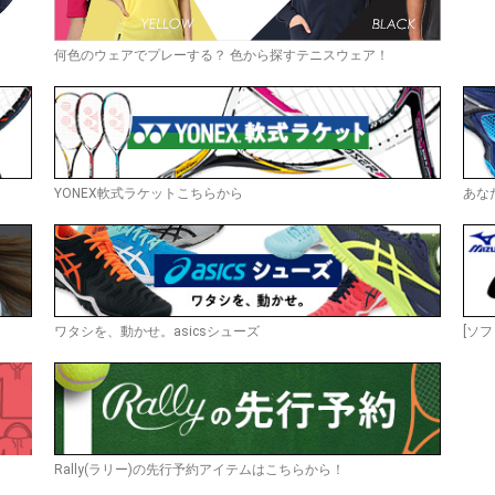
何色のウェアでプレーする？ 色から探すテニスウェア！
YONEX軟式ラケットこちらから
あな
ワタシを、動かせ。asicsシューズ
[ソフ
Rally(ラリー)の先行予約アイテムはこちらから！