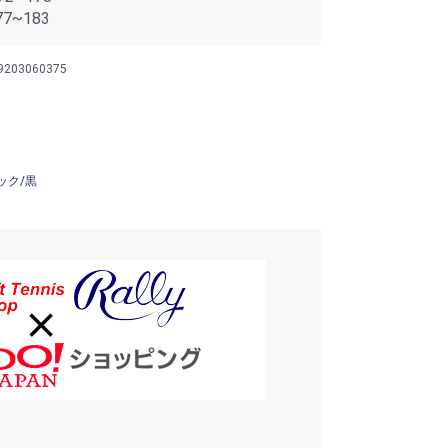
7~183
9203060375
ック/黒