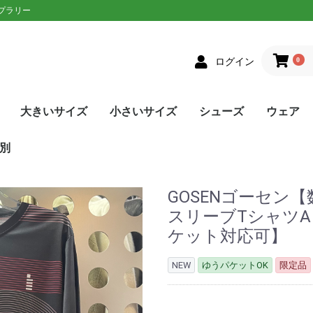
ップラリー
0
ログイン
大きいサイズ
小さいサイズ
シューズ
ウェア
クス
者向け
ニアラケット
on(ウィルソン)
XON(スリクソン)
LOP(ダンロップ)
laT(バボラ)
ce(プリンス)
D(ヘッド)
sin(トアルソン)
EX(ヨネックス)
Eラケット
生おすすめ
生用
者向け
ネットプレー
/ストロークプレー
ルラウンドモデル
EN(ゴーセン)
XON(スリクソン)
LOP(ダンロップ)
no(ミズノ)
EX(ヨネックス)
Eソフトテニスラケッ
ウェア
シューズ
メンズ
レディース
単張
ロールガット
張人限定
GOSEN(ゴーセン)
mizuno(ミズノ)
YONEX(ヨネックス)
Toalson(トアルソン)
オールラウンド
前衛/ネットプレー
後衛/ストロークプレー
トップス
ボトムス
トップス
ボトムス
ウェア
シューズ
メンズ
レディース
張人限定
ナチュラル
ポリエステル
ナイロン
ハイブリッド
DUNLOP(ダンロップ)
Wilson(ウィルソン)
GOSEN(ゴーセン)
SIGNUM PRO(シグナムプ
TecniFibre(テクニファイ
TOALSON(トアルソン)
BabolaT(バボラ)
YONEX(ヨネックス)
LUXILON(ルキシロン)
HEAD(ヘッド)
ポリエステル
ナイロン
GOSEN(ゴーセン)
TOALSON(トアルソン)
BabolaT(バボラ)
オールコート用
オムニ・クレーコート用
カーペット/ハードコート
ランニング用
ワイド
メンズ
レディース
ユニセックス
ジュニア
日本ソフトテニス連盟公認
asics(アシックス)
adidas(アディダス)
Babolat(バボラ)
Wilson(ウィルソン)
NIKE(ナイキ)
New Balance(ニューバラ
K・SWISS(Kスイス）
Prince(プリンス)
mizuno(ミズノ)
YONEX(ヨネックス)
SALEシューズ
カラーで選
SALEウェ
アウター
トップス
ボトムス
ワンピース
アンダー/
メンズ
レディース
ユニセック
ジュニア
asics(ア
adidas(
ellesse(
DUNLOP
SRIXON(
GOSEN(ゴ
NIKE(ナイ
BabolaT(
Paradis
FILA(フィラ
Prince(プ
mizuno(
New Bal
YONEX(ヨ
lecoqspo
別
ロ)
バー)
用
ンス)
ツ
ンス)
ポルティフ
シックス)
アディダス)
ウィルソン)
エレッセ)
ゴーセン)
ザオラル)
PRO(シグナムプ
スリクソン)
(ダンロップ)
(Kスイス)
bre(テクニファイ
N(トアルソン)
キ)
ance(ニューバラ
(バボラ)
o(パラディーゾ)
(ピンクイオン)
ヤケーヌ)
ラ)
プリンス)
ド)
ミズノ)
ヨネックス)
(ルーセント)
(ルキシロン)
ケンコー)
GOSENゴーセン
スリーブTシャツA 
ケット対応可】
NEW
ゆうパケットOK
限定品