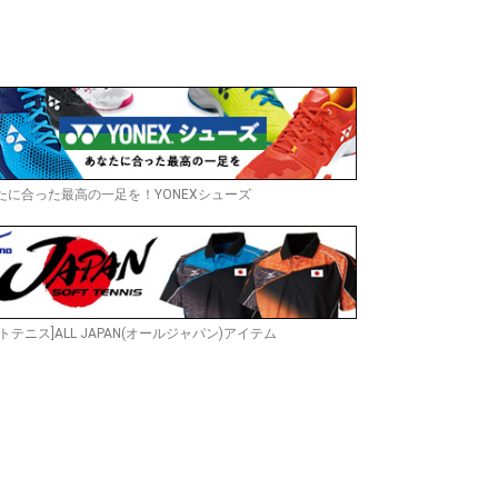
たに合った最高の一足を！YONEXシューズ
トテニス]ALL JAPAN(オールジャパン)アイテム