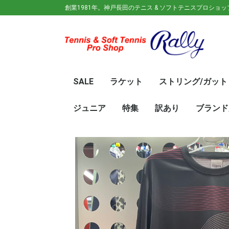
創業1981年。神戸長田のテニス & ソフトテニスプロショ
SALE
ラケット
ストリング/ガット
ガット(ソフトテニス)
ガット(硬式)
ラケット(硬式)
ソフトテニスラケット
シューズ
ウェア
バック
キャップ
その他
70%OFF
60％OFF
50%OFF
45%OFF
40%OFF
35%OFF
30%OFF
25％OFF
テニス(硬式)
ソフトテニス(軟式)
テニス(硬式)
ソフトテニス(軟式)
メンズ/ユニセッ
レディース
初心
ジュ
Wils
SRI
DUN
Babo
Prin
HEA
Toal
YON
SAL
中学
新入
初心
前衛/
後衛
オー
GOS
SRI
DUN
mizu
YON
SAL
ジュニア
特集
訳あり
ブランド
ト
ラケット
ウェア
シューズ
冬のオススメ商品
夏のオススメ商品
UV対策
お得な福袋
軟式ラケット
硬式ラケット
バッグ
シューズ
ウェア
asics(ア
adidas(
Wilson(
ellesse(
GOSEN(
zaoral(
SIGNUM 
SRIXON(
DUNLOP
K・SWISS
TecniFi
TOALSO
NIKE(ナイ
New Bal
BabolaT
Paradis
PINKION
YAKeNU(
FILA(フィ
Prince(
HEAD(ヘッ
mizuno(
YONEX(
LUCENT
LUXILON
KENKO(
ロ)
バー)
ンス)