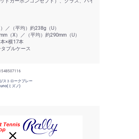
ッドカーボンコンセプト）、グラス、ハイ
X）／（平均）約238g（U）
mm（X）／（平均）約290mm（U）
本×横17本
ータブルケース
1548507116
衛/ストロークプレー
zuno(ミズノ)