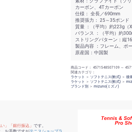
素材：グラファイト（ソリ
カーボン、4Tカーボン
仕様： 全長／690mm
推奨張力： 25～35ポンド
質量 ：（平均）約223g（
バランス ：（平均）約300
ストリングパターン：縦16
製品内容 ：フレーム、ポ
原産国：中国製
商品コード：
4571548507109 ～ 457
関連カテゴリ：
ラケット
＞
ソフトテニス(軟式)
＞
後
ラケット
＞
ソフトテニス(軟式)
＞
mi
ブランド別
＞
mizuno(ミズノ)
払い」「銀行振込」
です。
は、お手数ですが
テニスショップラ