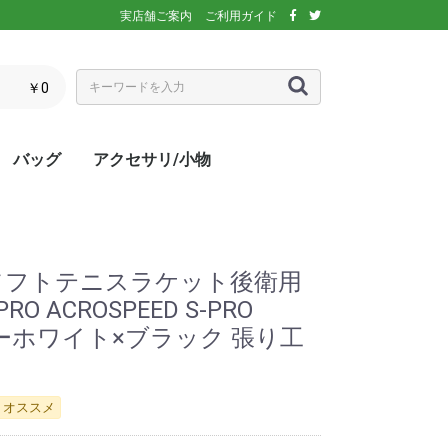
実店舗ご案内
ご利用ガイド
￥0
バッグ
アクセサリ/小物
ぶウェア
ア
インナー/スパッ
ス
シックス)
アディダス)
エレッセ)
(ダンロップ)
スリクソン)
ーセン)
キ)
バボラ)
o(パラディーゾ)
)
リンス)
ミズノ)
ance(ニューバラ
ネックス)
rtif(ルコックス
リュック
トートバッグ
ショルダーバッグ
ラケットバッグ
ラケットケース
シューズケース
マルチケース
クーラーバッグ・クーラー
ランドリーバッグ
スタッフバック
adidas(アディダス)
Wilson(ウィルソン)
ellesse(エレッセ)
GOSEN(ゴーセン)
NIKE(ナイキ)
New Balance(ニューバラ
BabolaT(バボラ)
DUNLOP(ダンロップ)
FILA(フィラ)
HEAD(ヘッド)
mizuno(ミズノ)
prince(プリンス)
YONEX(ヨネックス)
マスク
ボール
バック備品
ラケット用品
キャップ・バイザー
サングラス
ヘアバンド・リストバンド
アームカバー
グローブ・手袋
ソックス
ネックウォーマー
タオル
傘
ポーチ/コインケース
ネックカバー
UV対策
防寒対策
サプリメント・ドリンク
コート用品
ベージュ
カラフル/多色
ピンク
ブラウン/茶
パープル/紫
ブルー・ネイビー/青・紺
グリーン/緑
イエロー/黄
オレンジ/橙
レッド/赤
グレー/灰
ブラック/黒
ホワイト/白
ウォームアップシャツ
ベスト
ジャケット
ベンチコート
Tシャツ/ポロシャツ(半袖)
Tシャツ(長袖)
トレーナー/パーカー/セー
ゲームシャツ
ブレーカー
ウォームアップパンツ
ショートパンツ
ロングパンツ
スコート
オーバースカート
UV対策
ボレロ
練習グッズ
エアポンプ
グリップテープ
エッジガード
振動止め
UV対策
UV対策
UV対策
)
ボックス
ンス)
ター
) ソフトテニスラケット後衛用
 ACROSPEED S-PRO
:スノーホワイト×ブラック 張り工
オススメ