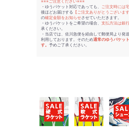
※※※ご注意ください※※※
・ゆうパケット対応であっても、
ご注文時には
後ほどお届けする
【ご注文ありがとうございま
の
確定金額をお知らせ
させていただきます。
・ゆうパケットをご希望の場合、
支払方法は銀
承ください。
・当店では、佐川急便を経由して郵便局より発
利用しております。そのため
通常のゆうパケッ
す。
予めご了承ください。