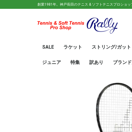
創業1981年。神戸長田のテニス & ソフトテニスプロショ
SALE
ラケット
ストリング/ガット
ガット(ソフトテニス)
ガット(硬式)
ラケット(硬式)
ソフトテニスラケット
シューズ
ウェア
バック
キャップ
その他
70%OFF
60％OFF
50%OFF
45%OFF
40%OFF
35%OFF
30%OFF
25％OFF
テニス(硬式)
ソフトテニス(軟式)
テニス(硬式)
ソフトテニス(軟式)
メンズ/ユニセッ
レディース
初心
ジュ
Wils
SRI
DUN
Babo
Prin
HEA
Toal
YON
SAL
中学
新入
初心
前衛/
後衛
オー
GOS
SRI
DUN
mizu
YON
SAL
ジュニア
特集
訳あり
ブランド
ト
ラケット
ウェア
シューズ
冬のオススメ商品
夏のオススメ商品
UV対策
お得な福袋
軟式ラケット
硬式ラケット
バッグ
シューズ
ウェア
asics(ア
adidas(
Wilson(
ellesse(
GOSEN(
zaoral(
SIGNUM 
SRIXON(
DUNLOP
K・SWISS
TecniFi
TOALSO
NIKE(ナイ
New Bal
BabolaT
Paradis
PINKION
YAKeNU(
FILA(フィ
Prince(
HEAD(ヘッ
mizuno(
YONEX(
LUCENT
LUXILON
KENKO(
ロ)
バー)
ンス)