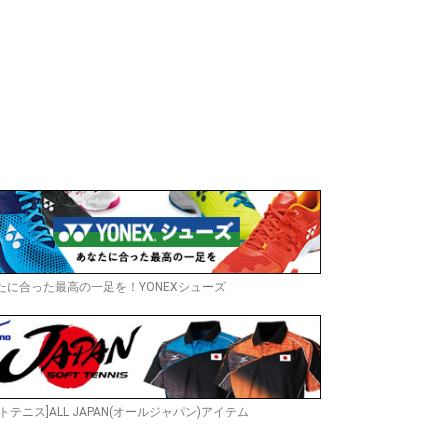
たに合った最高の一足を！YONEXシューズ
トテニス]ALL JAPAN(オールジャパン)アイテム