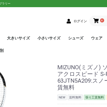
ップラリー
0
ログイン
大きいサイズ
小さいサイズ
シューズ
ウェア
クス
者向け
ニアラケット
on(ウィルソン)
XON(スリクソン)
LOP(ダンロップ)
laT(バボラ)
ce(プリンス)
D(ヘッド)
sin(トアルソン)
EX(ヨネックス)
Eラケット
生おすすめ
生用
者向け
ネットプレー
/ストロークプレー
ルラウンドモデル
EN(ゴーセン)
XON(スリクソン)
LOP(ダンロップ)
no(ミズノ)
EX(ヨネックス)
Eソフトテニスラケッ
ウェア
シューズ
メンズ
レディース
単張
ロールガット
張人限定
GOSEN(ゴーセン)
mizuno(ミズノ)
YONEX(ヨネックス)
Toalson(トアルソン)
オールラウンド
前衛/ネットプレー
後衛/ストロークプレー
トップス
ボトムス
トップス
ボトムス
ウェア
シューズ
メンズ
レディース
張人限定
ナチュラル
ポリエステル
ナイロン
ハイブリッド
DUNLOP(ダンロップ)
Wilson(ウィルソン)
GOSEN(ゴーセン)
SIGNUM PRO(シグナムプ
TecniFibre(テクニファイ
TOALSON(トアルソン)
BabolaT(バボラ)
YONEX(ヨネックス)
LUXILON(ルキシロン)
HEAD(ヘッド)
ポリエステル
ナイロン
GOSEN(ゴーセン)
TOALSON(トアルソン)
BabolaT(バボラ)
オールコート用
オムニ・クレーコート用
カーペット/ハードコート
ランニング用
ワイド
メンズ
レディース
ユニセックス
ジュニア
日本ソフトテニス連盟公認
asics(アシックス)
adidas(アディダス)
Babolat(バボラ)
Wilson(ウィルソン)
NIKE(ナイキ)
New Balance(ニューバラ
K・SWISS(Kスイス）
Prince(プリンス)
mizuno(ミズノ)
YONEX(ヨネックス)
SALEシューズ
カラーで選
SALEウェ
アウター
トップス
ボトムス
ワンピース
アンダー/
メンズ
レディース
ユニセック
ジュニア
asics(ア
adidas(
ellesse(
DUNLOP
SRIXON(
GOSEN(ゴ
NIKE(ナイ
BabolaT(
Paradis
FILA(フィラ
Prince(プ
mizuno(
New Bal
YONEX(ヨ
lecoqspo
別
ロ)
バー)
用
ンス)
ツ
ンス)
ポルティフ
シックス)
アディダス)
ウィルソン)
エレッセ)
ゴーセン)
ザオラル)
PRO(シグナムプ
スリクソン)
(ダンロップ)
(Kスイス)
bre(テクニファイ
N(トアルソン)
キ)
ance(ニューバラ
(バボラ)
o(パラディーゾ)
(ピンクイオン)
ヤケーヌ)
ラ)
プリンス)
ド)
ミズノ)
ヨネックス)
(ルーセント)
(ルキシロン)
ケンコー)
MIZUNO(ミズノ
アクロスピード S-PRO
63JTN5A209
賃無料
NEW
送料無料
張り工賃無料