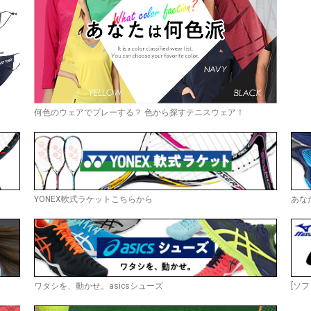
何色のウェアでプレーする？ 色から探すテニスウェア！
YONEX軟式ラケットこちらから
あな
ワタシを、動かせ。asicsシューズ
[ソフ