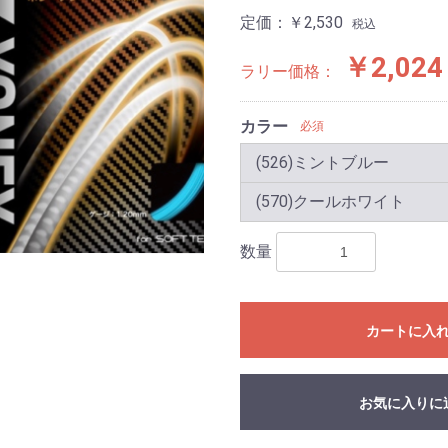
定価：
￥2,530
税込
￥2,024
ラリー価格：
カラー
必須
(526)ミントブルー
(570)クールホワイト
数量
カートに入
お気に入りに