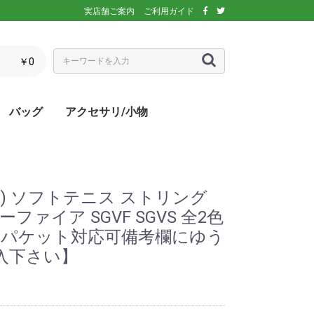
実店舗ご案内
ご利用ガイド
￥0
バッグ
アクセサリ/小物
ぶウェア
ア
インナー/スパッ
ス
シックス)
アディダス)
エレッセ)
(ダンロップ)
スリクソン)
ーセン)
キ)
バボラ)
o(パラディーゾ)
)
リンス)
ミズノ)
ance(ニューバラ
ネックス)
rtif(ルコックス
リュック
トートバッグ
ショルダーバッグ
ラケットバッグ
ラケットケース
シューズケース
マルチケース
クーラーバッグ・クーラー
ランドリーバッグ
スタッフバック
adidas(アディダス)
Wilson(ウィルソン)
ellesse(エレッセ)
GOSEN(ゴーセン)
NIKE(ナイキ)
New Balance(ニューバラ
BabolaT(バボラ)
DUNLOP(ダンロップ)
FILA(フィラ)
HEAD(ヘッド)
mizuno(ミズノ)
prince(プリンス)
YONEX(ヨネックス)
マスク
ボール
バック備品
ラケット用品
キャップ・バイザー
サングラス
ヘアバンド・リストバンド
アームカバー
グローブ・手袋
ソックス
ネックウォーマー
タオル
傘
ポーチ/コインケース
ネックカバー
UV対策
防寒対策
サプリメント・ドリンク
コート用品
ベージュ
カラフル/多色
ピンク
ブラウン/茶
パープル/紫
ブルー・ネイビー/青・紺
グリーン/緑
イエロー/黄
オレンジ/橙
レッド/赤
グレー/灰
ブラック/黒
ホワイト/白
ウォームアップシャツ
ベスト
ジャケット
ベンチコート
Tシャツ/ポロシャツ(半袖)
Tシャツ(長袖)
トレーナー/パーカー/セー
ゲームシャツ
ブレーカー
ウォームアップパンツ
ショートパンツ
ロングパンツ
スコート
オーバースカート
UV対策
ボレロ
練習グッズ
エアポンプ
グリップテープ
エッジガード
振動止め
UV対策
UV対策
UV対策
)
ボックス
ンス)
ター
ス) ソフトテニス ストリング
ーファイア SGVF SGVS 全2色
うパケット対応可備考欄にゆう
入下さい】