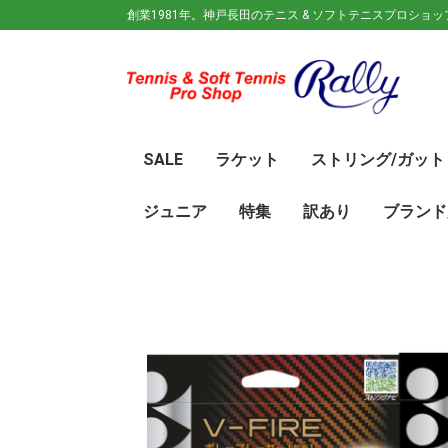
創業1981年。神戸長田のテニス & ソフトテニスプロショ
SALE
ラケット
ストリング/ガット
ガット(ソフトテニス)
ガット(硬式)
ラケット(硬式)
ソフトテニスラケット
シューズ
ウェア
バック
キャップ
その他
70%OFF
60％OFF
50%OFF
45%OFF
40%OFF
35%OFF
30%OFF
25％OFF
テニス(硬式)
ソフトテニス(軟式)
テニス(硬式)
ソフトテニス(軟式)
メンズ/ユニセッ
レディース
初心
ジュ
Wils
SRI
DUN
Babo
Prin
HEA
Toal
YON
SAL
中学
新入
初心
前衛/
後衛
オー
GOS
SRI
DUN
mizu
YON
SAL
ジュニア
特集
訳あり
ブランド
ト
ラケット
ウェア
シューズ
冬のオススメ商品
夏のオススメ商品
UV対策
お得な福袋
軟式ラケット
硬式ラケット
バッグ
シューズ
ウェア
asics(ア
adidas(
Wilson(
ellesse(
GOSEN(
zaoral(
SIGNUM 
SRIXON(
DUNLOP
K・SWISS
TecniFi
TOALSO
NIKE(ナイ
New Bal
BabolaT
Paradis
PINKION
YAKeNU(
FILA(フィ
Prince(
HEAD(ヘッ
mizuno(
YONEX(
LUCENT
LUXILON
KENKO(
ロ)
バー)
ンス)