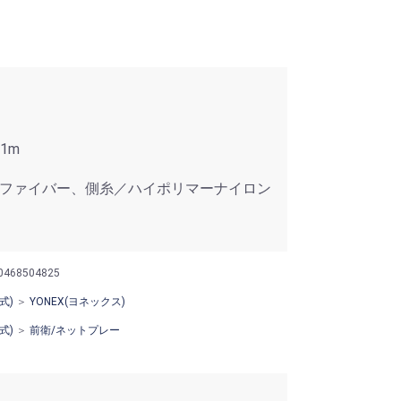
1m
ファイバー、側糸／ハイポリマーナイロン
0468504825
式)
＞
YONEX(ヨネックス)
式)
＞
前衛/ネットプレー