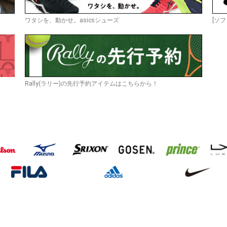
ワタシを、動かせ。asicsシューズ
[ソフ
Rally(ラリー)の先行予約アイテムはこちらから！