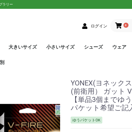
ップラリー
0
ログイン
大きいサイズ
小さいサイズ
シューズ
ウェア
クス
者向け
ニアラケット
on(ウィルソン)
XON(スリクソン)
LOP(ダンロップ)
laT(バボラ)
ce(プリンス)
D(ヘッド)
sin(トアルソン)
EX(ヨネックス)
Eラケット
生おすすめ
生用
者向け
ネットプレー
/ストロークプレー
ルラウンドモデル
EN(ゴーセン)
XON(スリクソン)
LOP(ダンロップ)
no(ミズノ)
EX(ヨネックス)
Eソフトテニスラケッ
ウェア
シューズ
メンズ
レディース
単張
ロールガット
張人限定
GOSEN(ゴーセン)
mizuno(ミズノ)
YONEX(ヨネックス)
Toalson(トアルソン)
オールラウンド
前衛/ネットプレー
後衛/ストロークプレー
トップス
ボトムス
トップス
ボトムス
ウェア
シューズ
メンズ
レディース
張人限定
ナチュラル
ポリエステル
ナイロン
ハイブリッド
DUNLOP(ダンロップ)
Wilson(ウィルソン)
GOSEN(ゴーセン)
SIGNUM PRO(シグナムプ
TecniFibre(テクニファイ
TOALSON(トアルソン)
BabolaT(バボラ)
YONEX(ヨネックス)
LUXILON(ルキシロン)
HEAD(ヘッド)
ポリエステル
ナイロン
GOSEN(ゴーセン)
TOALSON(トアルソン)
BabolaT(バボラ)
オールコート用
オムニ・クレーコート用
カーペット/ハードコート
ランニング用
ワイド
メンズ
レディース
ユニセックス
ジュニア
日本ソフトテニス連盟公認
asics(アシックス)
adidas(アディダス)
Babolat(バボラ)
Wilson(ウィルソン)
NIKE(ナイキ)
New Balance(ニューバラ
K・SWISS(Kスイス）
Prince(プリンス)
mizuno(ミズノ)
YONEX(ヨネックス)
SALEシューズ
カラーで選
SALEウェ
アウター
トップス
ボトムス
ワンピース
アンダー/
メンズ
レディース
ユニセック
ジュニア
asics(ア
adidas(
ellesse(
DUNLOP
SRIXON(
GOSEN(ゴ
NIKE(ナイ
BabolaT(
Paradis
FILA(フィラ
Prince(プ
mizuno(
New Bal
YONEX(ヨ
lecoqspo
別
ロ)
バー)
用
ンス)
ツ
ンス)
ポルティフ
シックス)
アディダス)
ウィルソン)
エレッセ)
ゴーセン)
ザオラル)
PRO(シグナムプ
スリクソン)
(ダンロップ)
(Kスイス)
bre(テクニファイ
N(トアルソン)
キ)
ance(ニューバラ
(バボラ)
o(パラディーゾ)
(ピンクイオン)
ヤケーヌ)
ラ)
プリンス)
ド)
ミズノ)
ヨネックス)
(ルーセント)
(ルキシロン)
ケンコー)
YONEX(ヨネック
(前衛用） ガット V
【単品3個までゆ
パケット希望ご記
ゆうパケットOK