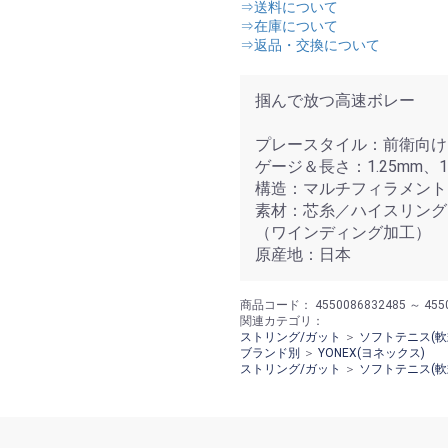
⇒送料について
⇒在庫について
⇒返品・交換について
掴んで放つ高速ボレー
プレースタイル：前衛向け
ゲージ＆長さ：1.25mm、1
構造：マルチフィラメント
素材：芯糸／ハイスリング
（ワインディング加工）
原産地：日本
商品コード：
4550086832485 ～ 455
関連カテゴリ：
ストリング/ガット
＞
ソフトテニス(軟
ブランド別
＞
YONEX(ヨネックス)
ストリング/ガット
＞
ソフトテニス(軟