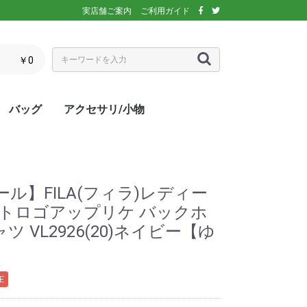
実店舗ご案内
ご利用ガイド
￥0
バッグ
アクセサリ/小物
ぶウェア
ア
インナー/スパッ
ス
シックス)
アディダス)
エレッセ)
(ダンロップ)
スリクソン)
ーセン)
キ)
バボラ)
o(パラディーゾ)
)
リンス)
ミズノ)
ance(ニューバラ
ネックス)
rtif(ルコックス
リュック
トートバッグ
ショルダーバッグ
ラケットバッグ
ラケットケース
シューズケース
マルチケース
クーラーバッグ・クーラー
ランドリーバッグ
スタッフバック
adidas(アディダス)
Wilson(ウィルソン)
ellesse(エレッセ)
GOSEN(ゴーセン)
NIKE(ナイキ)
New Balance(ニューバラ
BabolaT(バボラ)
DUNLOP(ダンロップ)
FILA(フィラ)
HEAD(ヘッド)
mizuno(ミズノ)
prince(プリンス)
YONEX(ヨネックス)
マスク
ボール
バック備品
ラケット用品
キャップ・バイザー
サングラス
ヘアバンド・リストバンド
アームカバー
グローブ・手袋
ソックス
ネックウォーマー
タオル
傘
ポーチ/コインケース
ネックカバー
UV対策
防寒対策
サプリメント・ドリンク
コート用品
ベージュ
カラフル/多色
ピンク
ブラウン/茶
パープル/紫
ブルー・ネイビー/青・紺
グリーン/緑
イエロー/黄
オレンジ/橙
レッド/赤
グレー/灰
ブラック/黒
ホワイト/白
ウォームアップシャツ
ベスト
ジャケット
ベンチコート
Tシャツ/ポロシャツ(半袖)
Tシャツ(長袖)
トレーナー/パーカー/セー
ゲームシャツ
ブレーカー
ウォームアップパンツ
ショートパンツ
ロングパンツ
スコート
オーバースカート
UV対策
ボレロ
練習グッズ
エアポンプ
グリップテープ
エッジガード
振動止め
UV対策
UV対策
UV対策
)
ボックス
ンス)
ター
ル】FILA(フィラ)レディー
ントロゴアップリケ バックホ
 VL2926(20)ネイビー【ゆ
】
E