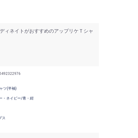
ディネイトがおすすめのアップリケＴシャ
0492322976
ャツ(半袖)
ー・ネイビー/青・紺
プス