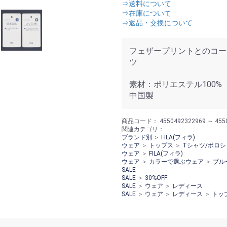
⇒送料について
⇒在庫について
⇒返品・交換について
フェザープリントとのコー
ツ
素材：ポリエステル100%
中国製
商品コード：
4550492322969 ～ 455
関連カテゴリ：
ブランド別
＞
FILA(フィラ)
ウェア
＞
トップス
＞
Tシャツ/ポロシ
ウェア
＞
FILA(フィラ)
ウェア
＞
カラーで選ぶウェア
＞
ブル
SALE
SALE
＞
30%OFF
SALE
＞
ウェア
＞
レディース
SALE
＞
ウェア
＞
レディース
＞
トッ