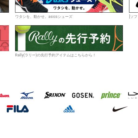
ワタシを、動かせ。asicsシューズ
[ソフ
Rally(ラリー)の先行予約アイテムはこちらから！