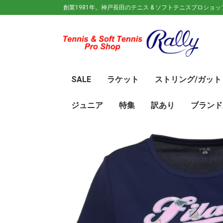
創業1981年。神戸長田のテニス & ソフトテニスプロショ
SALE
ラケット
ストリング/ガット
ガット(ソフトテニス)
ガット(硬式)
ラケット(硬式)
ソフトテニスラケット
シューズ
ウェア
バック
キャップ
その他
70%OFF
60％OFF
50%OFF
45%OFF
40%OFF
35%OFF
30%OFF
25％OFF
テニス(硬式)
ソフトテニス(軟式)
テニス(硬式)
ソフトテニス(軟式)
メンズ/ユニセッ
レディース
初心
ジュ
Wils
SRI
DUN
Babo
Prin
HEA
Toal
YON
SAL
中学
新入
初心
前衛/
後衛
オー
GOS
SRI
DUN
mizu
YON
SAL
ジュニア
特集
訳あり
ブランド
ト
ラケット
ウェア
シューズ
冬のオススメ商品
夏のオススメ商品
UV対策
お得な福袋
軟式ラケット
硬式ラケット
バッグ
シューズ
ウェア
asics(ア
adidas(
Wilson(
ellesse(
GOSEN(
zaoral(
SIGNUM 
SRIXON(
DUNLOP
K・SWISS
TecniFi
TOALSO
NIKE(ナイ
New Bal
BabolaT
Paradis
PINKION
YAKeNU(
FILA(フィ
Prince(
HEAD(ヘッ
mizuno(
YONEX(
LUCENT
LUXILON
KENKO(
ロ)
バー)
ンス)