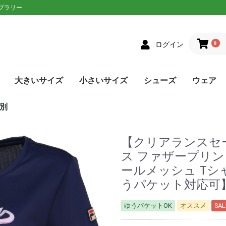
ップラリー
0
ログイン
大きいサイズ
小さいサイズ
シューズ
ウェア
クス
者向け
ニアラケット
on(ウィルソン)
XON(スリクソン)
LOP(ダンロップ)
laT(バボラ)
ce(プリンス)
D(ヘッド)
sin(トアルソン)
EX(ヨネックス)
Eラケット
生おすすめ
生用
者向け
ネットプレー
/ストロークプレー
ルラウンドモデル
EN(ゴーセン)
XON(スリクソン)
LOP(ダンロップ)
no(ミズノ)
EX(ヨネックス)
Eソフトテニスラケッ
ウェア
シューズ
メンズ
レディース
単張
ロールガット
張人限定
GOSEN(ゴーセン)
mizuno(ミズノ)
YONEX(ヨネックス)
Toalson(トアルソン)
オールラウンド
前衛/ネットプレー
後衛/ストロークプレー
トップス
ボトムス
トップス
ボトムス
ウェア
シューズ
メンズ
レディース
張人限定
ナチュラル
ポリエステル
ナイロン
ハイブリッド
DUNLOP(ダンロップ)
Wilson(ウィルソン)
GOSEN(ゴーセン)
SIGNUM PRO(シグナムプ
TecniFibre(テクニファイ
TOALSON(トアルソン)
BabolaT(バボラ)
YONEX(ヨネックス)
LUXILON(ルキシロン)
HEAD(ヘッド)
ポリエステル
ナイロン
GOSEN(ゴーセン)
TOALSON(トアルソン)
BabolaT(バボラ)
オールコート用
オムニ・クレーコート用
カーペット/ハードコート
ランニング用
ワイド
メンズ
レディース
ユニセックス
ジュニア
日本ソフトテニス連盟公認
asics(アシックス)
adidas(アディダス)
Babolat(バボラ)
Wilson(ウィルソン)
NIKE(ナイキ)
New Balance(ニューバラ
K・SWISS(Kスイス）
Prince(プリンス)
mizuno(ミズノ)
YONEX(ヨネックス)
SALEシューズ
カラーで選
SALEウェ
アウター
トップス
ボトムス
ワンピース
アンダー/
メンズ
レディース
ユニセック
ジュニア
asics(ア
adidas(
ellesse(
DUNLOP
SRIXON(
GOSEN(ゴ
NIKE(ナイ
BabolaT(
Paradis
FILA(フィラ
Prince(プ
mizuno(
New Bal
YONEX(ヨ
lecoqspo
別
ロ)
バー)
用
ンス)
ツ
ンス)
ポルティフ
シックス)
アディダス)
ウィルソン)
エレッセ)
ゴーセン)
ザオラル)
PRO(シグナムプ
スリクソン)
(ダンロップ)
(Kスイス)
bre(テクニファイ
N(トアルソン)
キ)
ance(ニューバラ
(バボラ)
o(パラディーゾ)
(ピンクイオン)
ヤケーヌ)
ラ)
プリンス)
ド)
ミズノ)
ヨネックス)
(ルーセント)
(ルキシロン)
ケンコー)
【クリアランスセー
ス ファザープリ
ールメッシュ Tシャツ
うパケット対応可
ゆうパケットOK
オススメ
SAL