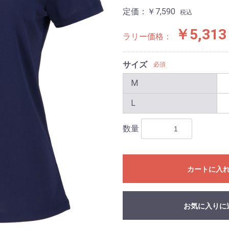
定価：
￥7,590
税込
￥5,313
ラリー価格：
サイズ
必須
M
L
数量
カートに入
お気に入りに