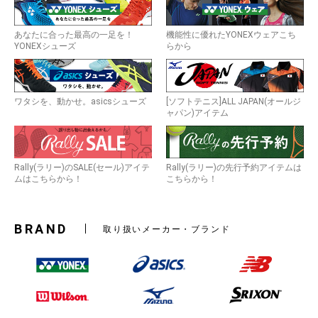
あなたに合った最高の一足を！
機能性に優れたYONEXウェアこち
YONEXシューズ
らから
ワタシを、動かせ。asicsシューズ
[ソフトテニス]ALL JAPAN(オールジ
ャパン)アイテム
Rally(ラリー)のSALE(セール)アイテ
Rally(ラリー)の先行予約アイテムは
ムはこちらから！
こちらから！
BRAND
取り扱いメーカー・ブランド