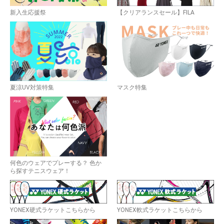
お買い物を続ける
カートへ進む
新入生応援祭
【クリアランスセール】FILA
夏涼UV対策特集
マスク特集
何色のウェアでプレーする？ 色か
ら探すテニスウェア！
YONEX硬式ラケットこちらから
YONEX軟式ラケットこちらから