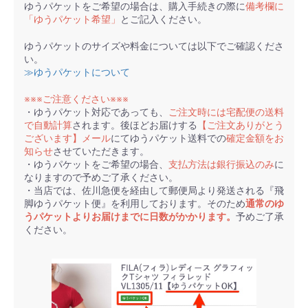
ゆうパケットをご希望の場合は、購入手続きの際に
備考欄に
「ゆうパケット希望」
とご記入ください。
ゆうパケットのサイズや料金については以下でご確認くださ
い。
≫ゆうパケットについて
※※※ご注意ください※※※
・ゆうパケット対応であっても、
ご注文時には宅配便の送料
で自動計算
されます。後ほどお届けする
【ご注文ありがとう
ございます】メール
にてゆうパケット送料での
確定金額をお
知らせ
させていただきます。
・ゆうパケットをご希望の場合、
支払方法は銀行振込のみ
に
なりますので予めご了承ください。
・当店では、佐川急便を経由して郵便局より発送される『飛
脚ゆうパケット便』を利用しております。そのため
通常のゆ
うパケットよりお届けまでに日数がかかります。
予めご了承
ください。