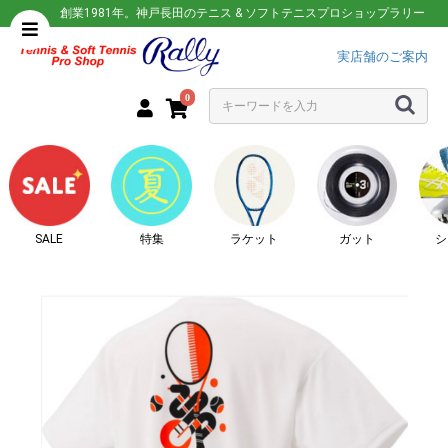
創業1981年。神戸長田のテニス & ソフトテニスプロショップラリー
実店舗のご案内
0
SALE
特集
ラケット
ガット
シ