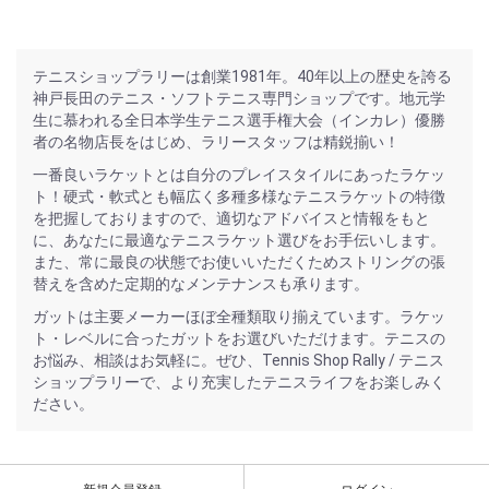
テニスショップラリーは創業1981年。40年以上の歴史を誇る
神戸長田のテニス・ソフトテニス専門ショップです。地元学
生に慕われる全日本学生テニス選手権大会（インカレ）優勝
者の名物店長をはじめ、ラリースタッフは精鋭揃い！
一番良いラケットとは自分のプレイスタイルにあったラケッ
ト！硬式・軟式とも幅広く多種多様なテニスラケットの特徴
を把握しておりますので、適切なアドバイスと情報をもと
に、あなたに最適なテニスラケット選びをお手伝いします。
また、常に最良の状態でお使いいただくためストリングの張
替えを含めた定期的なメンテナンスも承ります。
ガットは主要メーカーほぼ全種類取り揃えています。ラケッ
ト・レベルに合ったガットをお選びいただけます。テニスの
お悩み、相談はお気軽に。ぜひ、Tennis Shop Rally / テニス
ショップラリーで、より充実したテニスライフをお楽しみく
ださい。