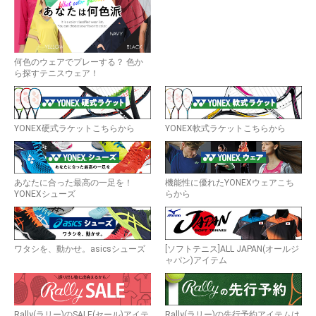
何色のウェアでプレーする？ 色か
ら探すテニスウェア！
YONEX硬式ラケットこちらから
YONEX軟式ラケットこちらから
あなたに合った最高の一足を！
機能性に優れたYONEXウェアこち
YONEXシューズ
らから
ワタシを、動かせ。asicsシューズ
[ソフトテニス]ALL JAPAN(オールジ
ャパン)アイテム
Rally(ラリー)のSALE(セール)アイテ
Rally(ラリー)の先行予約アイテムは