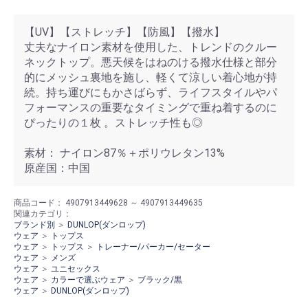
【UV】【ストレッチ】【防風】【撥水】
丈夫なナイロン素材を使用した、トレンドのクルー
ネックトップ。悪天候をはねのける撥水仕様と部分
的にメッシュ裏地を施し、軽くて涼しい着心地が持
続。持ち運びにもかさばらず、ライフスタイルやパ
フォーマンスの重要なタイミングで重ね着するのに
ぴったりの１枚 。ストレッチ性も◎
素材： ナイロン87％＋ポリウレタン13%
原産国：中国
商品コード：
4907913449628 ～ 4907913449635
関連カテゴリ：
ブランド別
＞
DUNLOP(ダンロップ)
ウェア
＞
トップス
ウェア
＞
トップス
＞
トレーナー/パーカー/セーター
ウェア
＞
メンズ
ウェア
＞
ユニセックス
ウェア
＞
カラーで選ぶウェア
＞
ブラック/黒
ウェア
＞
DUNLOP(ダンロップ)