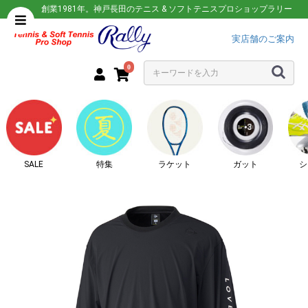
創業1981年。神戸長田のテニス & ソフトテニスプロショップラリー
実店舗のご案内
0
SALE
特集
ラケット
ガット
シ