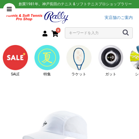
創業1981年。神戸長田のテニス & ソフトテニスプロショップラリー
実店舗のご案内
0
SALE
特集
ラケット
ガット
シ