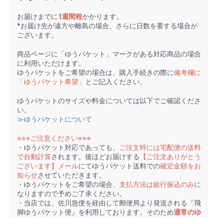
お届けまでに
1週間程
かかります。
*お届け先が遠方や離島の場合、さらに日数を要する場合が
ございます。
商品ページに「ゆうパケット」マークがある対応商品の場合
に利用いただけます。
ゆうパケットをご希望の場合は、購入手続きの際に
備考欄に
「ゆうパケット希望」
とご記入ください。
ゆうパケットのサイズや料金については以下でご確認くださ
い。
≫ゆうパケットについて
※※※ご注意ください※※※
・ゆうパケット対応であっても、
ご注文時には宅配便の送料
で自動計算
されます。後ほどお届けする
【ご注文ありがとう
ございます】メール
にてゆうパケット送料での
確定金額をお
知らせ
させていただきます。
・ゆうパケットをご希望の場合、
支払方法は銀行振込のみ
に
なりますので予めご了承ください。
・当店では、佐川急便を経由して郵便局より発送される『飛
脚ゆうパケット便』を利用しております。そのため
通常のゆ