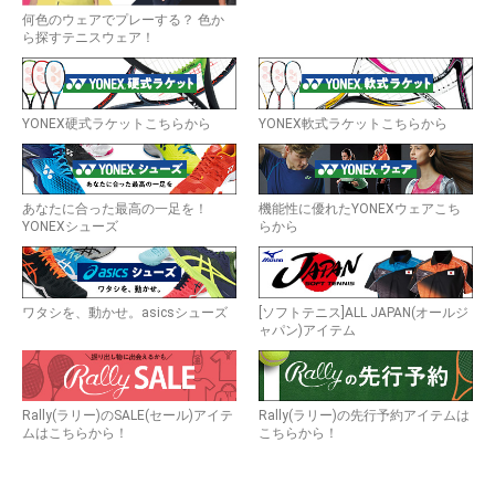
何色のウェアでプレーする？ 色か
ら探すテニスウェア！
YONEX硬式ラケットこちらから
YONEX軟式ラケットこちらから
あなたに合った最高の一足を！
機能性に優れたYONEXウェアこち
YONEXシューズ
らから
ワタシを、動かせ。asicsシューズ
[ソフトテニス]ALL JAPAN(オールジ
ャパン)アイテム
Rally(ラリー)のSALE(セール)アイテ
Rally(ラリー)の先行予約アイテムは
ムはこちらから！
こちらから！